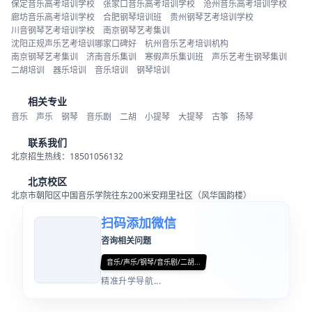
保定音乐高考培训学校
张家口音乐高考培训学校
沧州音乐高考培训学校
廊坊音乐高考培训学校
合肥钢琴培训班
贵州钢琴艺考培训学校
川音钢琴艺考培训学校
南京钢琴艺考集训
沈阳正规声乐艺考培训哪家口碑好
杭州音乐艺考培训机构
南京钢琴艺考集训
济南音乐集训
寒假声乐集训班
声乐艺考生钢琴集训
二胡培训
器乐培训
音乐培训
钢琴培训
相关专业
音乐
声乐
钢琴
音乐剧
二胡
小提琴
大提琴
古筝
扬琴
联系我们
北京招生热线：18501056132
北京校区
北京市朝阳区中国音乐学院往东200米安翔里社区（风华国韵楼）
扫码添加微信
咨询相关问题
音乐/声乐/钢琴/音乐剧/二胡...
精准升学导航...