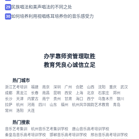
民族唱法和美声唱法的不同之处
29
如何培养利用视唱练耳培养你的音乐感受力
30
办学靠师资管理取胜
教育凭良心诚信立足
热门城市
浙江艺考培训
福建
南京
深圳
广州
合肥
山西
沈阳
重庆
武汉
成都
黑龙江
长春
南昌
昆明
西安
上海
北京
石家庄
郑州
长沙
天津
内蒙古
南宁
贵州
甘肃
海口
西宁
乌鲁木齐
银川
拉萨
杭州
河南
四川
山东
福州
杭州风华国韵艺术教育
青岛
常州
洛阳
大连
热门搜索
音乐艺考集训
杭州音乐艺考集训学校
唐山音乐高考培训学校
秦皇岛音乐高考培训学校
邯郸音乐高考培训学校
邢台音乐高考培训学校