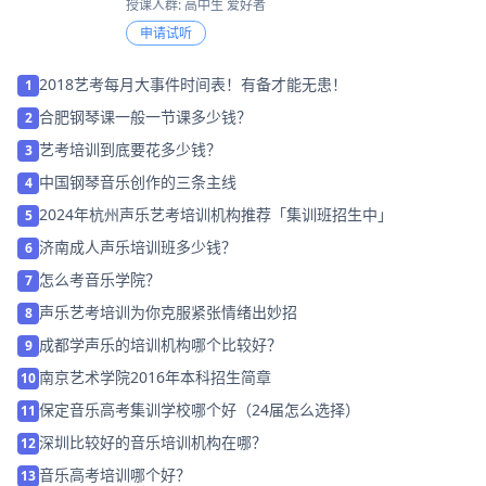
授课人群: 高中生 爱好者
申请试听
2018艺考每月大事件时间表！有备才能无患！
1
合肥钢琴课一般一节课多少钱？
2
艺考培训到底要花多少钱？
3
中国钢琴音乐创作的三条主线
4
2024年杭州声乐艺考培训机构推荐「集训班招生中」
5
济南成人声乐培训班多少钱？
6
怎么考音乐学院？
7
声乐艺考培训为你克服紧张情绪出妙招
8
成都学声乐的培训机构哪个比较好？
9
南京艺术学院2016年本科招生简章
10
保定音乐高考集训学校哪个好（24届怎么选择）
11
深圳比较好的音乐培训机构在哪？
12
音乐高考培训哪个好？
13