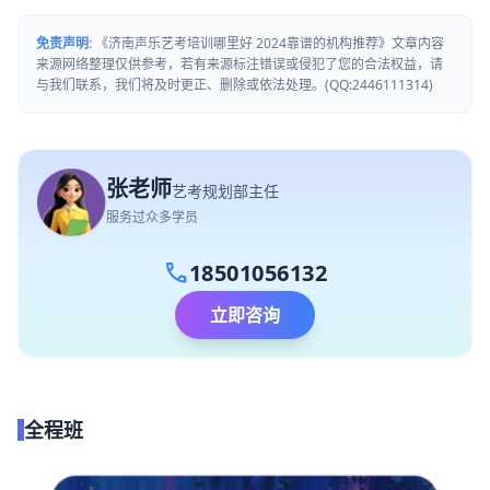
免责声明:
《济南声乐艺考培训哪里好 2024靠谱的机构推荐》文章内容
来源网络整理仅供参考，若有来源标注错误或侵犯了您的合法权益，请
与我们联系，我们将及时更正、删除或依法处理。(QQ:2446111314)
张老师
艺考规划部主任
服务过众多学员
call
18501056132
立即咨询
全程班