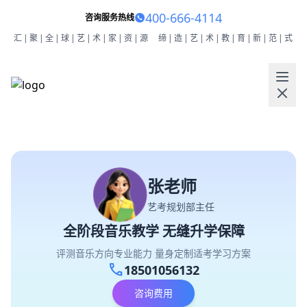
400-666-4114
咨询服务热线
汇|聚|全|球|艺|术|家|资|源
缔|造|艺|术|教|育|新|范|式
张老师
艺考规划部主任
全阶段音乐教学 无缝升学保障
评测音乐方向专业能力 量身定制适考学习方案
call
18501056132
咨询费用