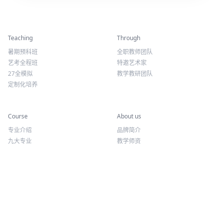
精彩活动
师资力量
Teaching
Through
暑期预科班
全职教师团队
艺考全程班
特邀艺术家
27全模拟
教学教研团队
定制化培养
专业课程
关于我们
Course
About us
专业介绍
品牌简介
九大专业
教学师资
报考方向
荣誉资质
往期讲座