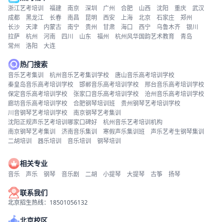
浙江艺考培训
福建
南京
深圳
广州
合肥
山西
沈阳
重庆
武汉
成都
黑龙江
长春
南昌
昆明
西安
上海
北京
石家庄
郑州
长沙
天津
内蒙古
南宁
贵州
甘肃
海口
西宁
乌鲁木齐
银川
拉萨
杭州
河南
四川
山东
福州
杭州风华国韵艺术教育
青岛
常州
洛阳
大连
热门搜索
音乐艺考集训
杭州音乐艺考集训学校
唐山音乐高考培训学校
秦皇岛音乐高考培训学校
邯郸音乐高考培训学校
邢台音乐高考培训学校
保定音乐高考培训学校
张家口音乐高考培训学校
沧州音乐高考培训学校
廊坊音乐高考培训学校
合肥钢琴培训班
贵州钢琴艺考培训学校
川音钢琴艺考培训学校
南京钢琴艺考集训
沈阳正规声乐艺考培训哪家口碑好
杭州音乐艺考培训机构
南京钢琴艺考集训
济南音乐集训
寒假声乐集训班
声乐艺考生钢琴集训
二胡培训
器乐培训
音乐培训
钢琴培训
相关专业
音乐
声乐
钢琴
音乐剧
二胡
小提琴
大提琴
古筝
扬琴
联系我们
北京招生热线：18501056132
北京校区