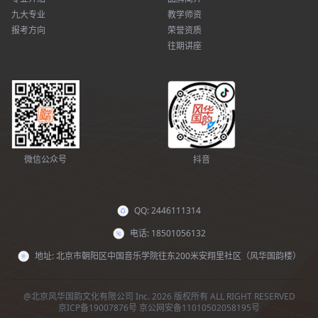
九大专业
教学师资
报考方向
荣誉资质
往期讲座
微信公众号
抖音
QQ: 2446111314
电话: 18501056132
地址: 北京市朝阳区中国音乐学院往东200米安翔里社区（风华国韵楼）
@北京风华国韵文化有限公司 Inc. 2026 版权所有 ALL RIGHT RESERVED
京ICP备19007876号
京公网安备11010502058195号