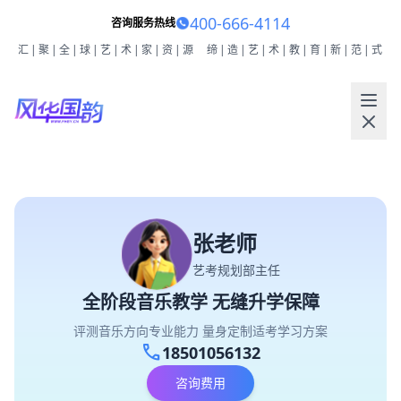
400-666-4114
咨询服务热线
汇|聚|全|球|艺|术|家|资|源
缔|造|艺|术|教|育|新|范|式
张老师
艺考规划部主任
全阶段音乐教学 无缝升学保障
评测音乐方向专业能力 量身定制适考学习方案
call
18501056132
咨询费用