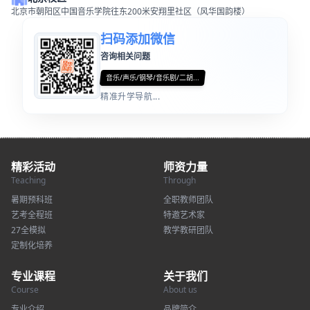
北京市朝阳区中国音乐学院往东200米安翔里社区（风华国韵楼）
扫码添加微信
咨询相关问题
音乐/声乐/钢琴/音乐剧/二胡...
精准升学导航...
精彩活动
师资力量
Teaching
Through
暑期预科班
全职教师团队
艺考全程班
特邀艺术家
27全模拟
教学教研团队
定制化培养
专业课程
关于我们
Course
About us
专业介绍
品牌简介