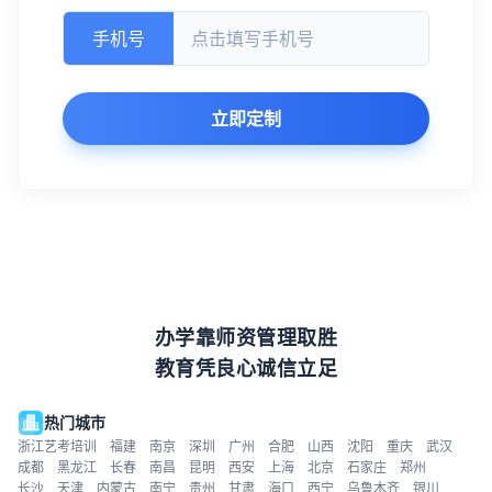
手机号
立即定制
办学靠师资管理取胜
教育凭良心诚信立足
热门城市
浙江艺考培训
福建
南京
深圳
广州
合肥
山西
沈阳
重庆
武汉
成都
黑龙江
长春
南昌
昆明
西安
上海
北京
石家庄
郑州
长沙
天津
内蒙古
南宁
贵州
甘肃
海口
西宁
乌鲁木齐
银川