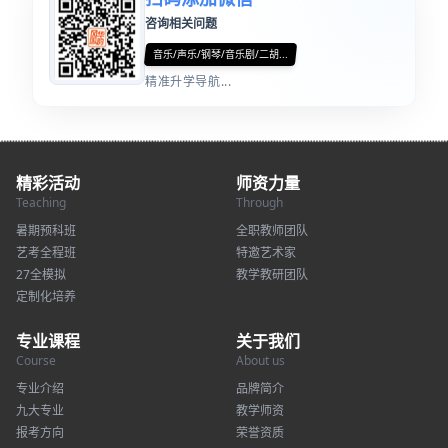
咨询相关问题
音乐/声乐/钢琴/音乐剧/二胡...
精准升学导航...
精彩活动
师资力量
Teaching
Through
暑期预科班
全职教师团队
艺考全程班
特邀艺术家
27全模拟
教学教研团队
定制化培养
专业课程
关于我们
Course
About us
专业介绍
品牌简介
九大专业
教学师资
报考方向
荣誉资质