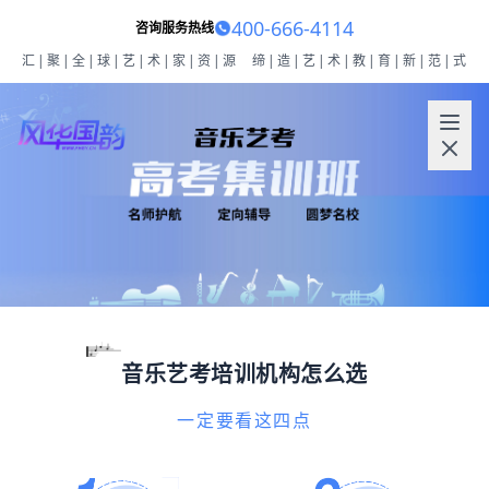
400-666-4114
咨询服务热线
汇|聚|全|球|艺|术|家|资|源
缔|造|艺|术|教|育|新|范|式
音乐艺考培训机构怎么选
一定要看这四点