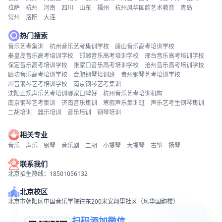
拉萨
杭州
河南
四川
山东
福州
杭州风华国韵艺术教育
青岛
常州
洛阳
大连
热门搜索
音乐艺考集训
杭州音乐艺考集训学校
唐山音乐高考培训学校
秦皇岛音乐高考培训学校
邯郸音乐高考培训学校
邢台音乐高考培训学校
保定音乐高考培训学校
张家口音乐高考培训学校
沧州音乐高考培训学校
廊坊音乐高考培训学校
合肥钢琴培训班
贵州钢琴艺考培训学校
川音钢琴艺考培训学校
南京钢琴艺考集训
沈阳正规声乐艺考培训哪家口碑好
杭州音乐艺考培训机构
南京钢琴艺考集训
济南音乐集训
寒假声乐集训班
声乐艺考生钢琴集训
二胡培训
器乐培训
音乐培训
钢琴培训
相关专业
音乐
声乐
钢琴
音乐剧
二胡
小提琴
大提琴
古筝
扬琴
联系我们
北京招生热线：18501056132
北京校区
北京市朝阳区中国音乐学院往东200米安翔里社区（风华国韵楼）
扫码添加微信