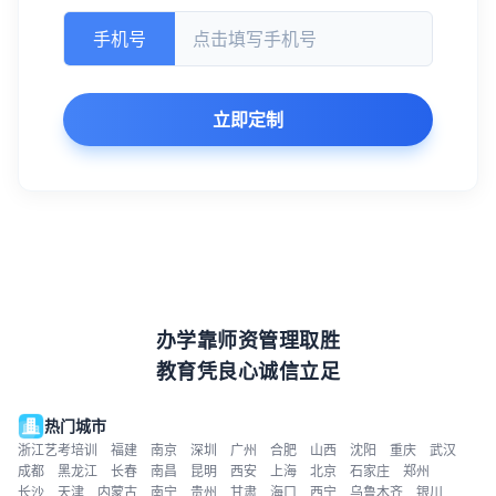
手机号
立即定制
办学靠师资管理取胜
教育凭良心诚信立足
热门城市
浙江艺考培训
福建
南京
深圳
广州
合肥
山西
沈阳
重庆
武汉
成都
黑龙江
长春
南昌
昆明
西安
上海
北京
石家庄
郑州
长沙
天津
内蒙古
南宁
贵州
甘肃
海口
西宁
乌鲁木齐
银川