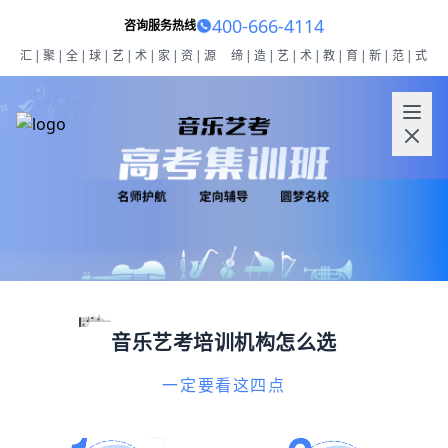
400-666-4114
咨询服务热线
汇|聚|全|球|艺|术|家|资|源
缔|造|艺|术|教|育|新|范|式
音乐艺考培训机构怎么选
一定要看这四点