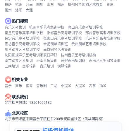
拉萨
杭州
河南
四川
山东
福州
杭州风华国韵艺术教育
青岛
常州
洛阳
大连
热门搜索
音乐艺考集训
杭州音乐艺考集训学校
唐山音乐高考培训学校
秦皇岛音乐高考培训学校
邯郸音乐高考培训学校
邢台音乐高考培训学校
保定音乐高考培训学校
张家口音乐高考培训学校
沧州音乐高考培训学校
廊坊音乐高考培训学校
合肥钢琴培训班
贵州钢琴艺考培训学校
川音钢琴艺考培训学校
南京钢琴艺考集训
沈阳正规声乐艺考培训哪家口碑好
杭州音乐艺考培训机构
南京钢琴艺考集训
济南音乐集训
寒假声乐集训班
声乐艺考生钢琴集训
二胡培训
器乐培训
音乐培训
钢琴培训
相关专业
音乐
声乐
钢琴
音乐剧
二胡
小提琴
大提琴
古筝
扬琴
联系我们
北京招生热线：18501056132
北京校区
北京市朝阳区中国音乐学院往东200米安翔里社区（风华国韵楼）
扫码添加微信