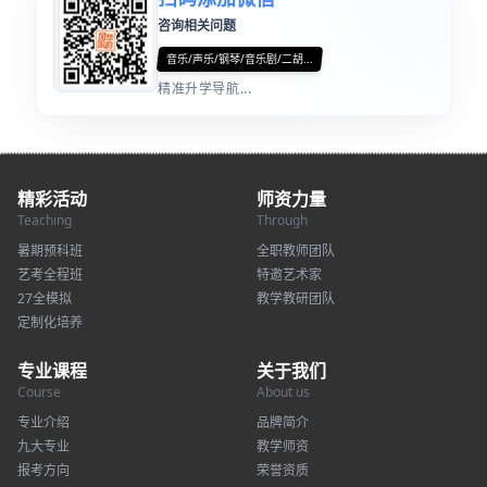
咨询相关问题
音乐/声乐/钢琴/音乐剧/二胡...
精准升学导航...
精彩活动
师资力量
Teaching
Through
暑期预科班
全职教师团队
艺考全程班
特邀艺术家
27全模拟
教学教研团队
定制化培养
专业课程
关于我们
Course
About us
专业介绍
品牌简介
九大专业
教学师资
报考方向
荣誉资质