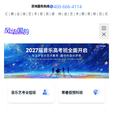
400-666-4114
咨询服务热线
汇|聚|全|球|艺|术|家|资|源
缔|造|艺|术|教|育|新|范|式
音乐艺考全程班
寒暑假预科班