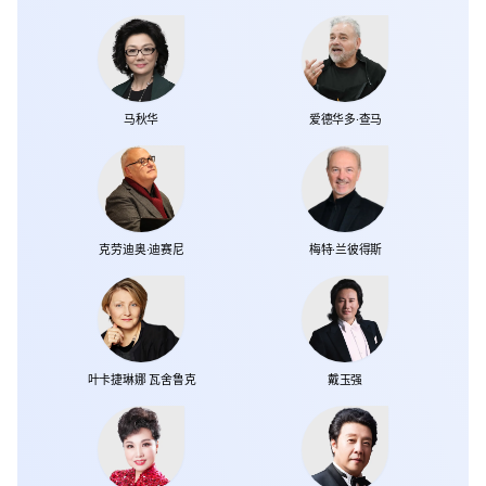
马秋华
爱德华多·查马
克劳迪奥·迪赛尼
梅特·兰彼得斯
叶卡捷琳娜 瓦舍鲁克
戴玉强