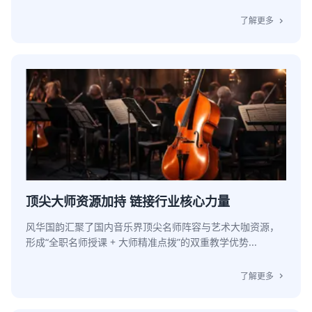
了解更多
chevron_right
顶尖大师资源加持 链接行业核心力量
风华国韵汇聚了国内音乐界顶尖名师阵容与艺术大咖资源，
形成“全职名师授课 + 大师精准点拨”的双重教学优势...
了解更多
chevron_right