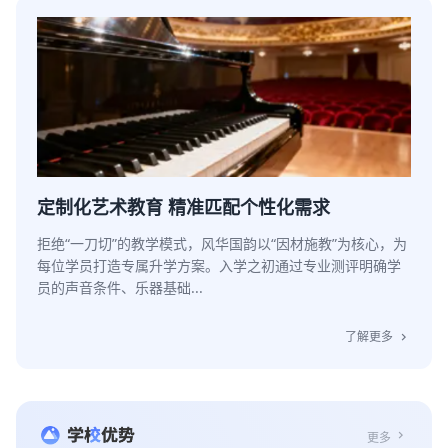
定制化艺术教育 精准匹配个性化需求
拒绝“一刀切”的教学模式，风华国韵以“因材施教”为核心，为
每位学员打造专属升学方案。入学之初通过专业测评明确学
员的声音条件、乐器基础...
了解更多
chevron_right
chevron_right
更多