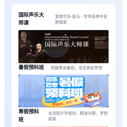
国际声乐大
爱德华多·查马 - 世界级男中音
师课
歌唱家
暑假预科班
把握黄金暑假，坚定奔赴梦想
寒假预科
全流程升学规划，精准对接，梦想
班
成真