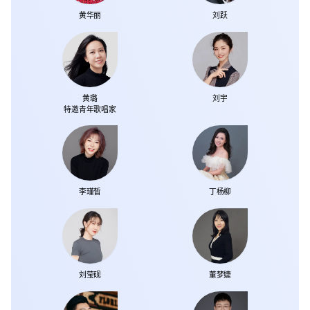
黄华丽
刘跃
黄璐
刘宇
特邀青年歌唱家
李瑾皙
丁杨柳
刘莹砚
董梦婕