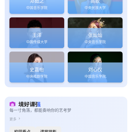
郑茹之
高歌
中国音乐学院
中央民族大学
王洋
张灿灿
中国传媒大学
中央音乐学院
史嘉怡
刘心仪
中央戏剧学院
中国音乐学院
每一寸角落，都能奏响你的艺考梦
chevron_right
更多
校园看点
课堂掠影