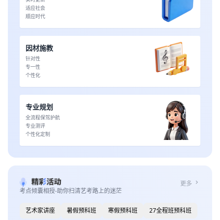
适应社会
顺应时代
因材施教
针对性
专一性
个性化
专业规划
全流程保驾护航
专业测评
个性化定制
chevron_right
更多
考点倾囊相授-助你扫清艺考路上的迷茫
艺术家讲座
暑假预科班
寒假预科班
27全程班预科班