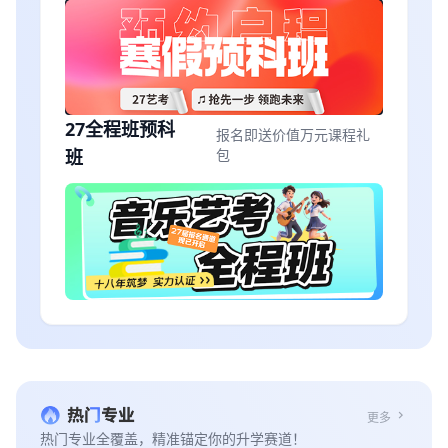
27全程班预科
报名即送价值万元课程礼
班
包
chevron_right
更多
热门专业全覆盖，精准锚定你的升学赛道！