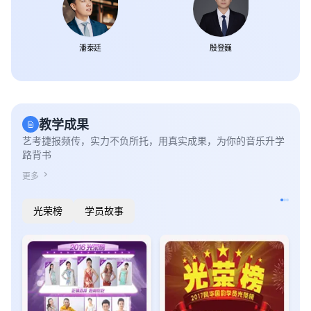
潘泰廷
殷登巍
教学成果
艺考捷报频传，实力不负所托，用真实成果，为你的音乐升学
路背书
chevron_right
更多
光荣榜
学员故事