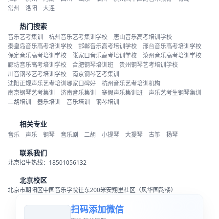
常州
洛阳
大连
热门搜索
音乐艺考集训
杭州音乐艺考集训学校
唐山音乐高考培训学校
秦皇岛音乐高考培训学校
邯郸音乐高考培训学校
邢台音乐高考培训学校
保定音乐高考培训学校
张家口音乐高考培训学校
沧州音乐高考培训学校
廊坊音乐高考培训学校
合肥钢琴培训班
贵州钢琴艺考培训学校
川音钢琴艺考培训学校
南京钢琴艺考集训
沈阳正规声乐艺考培训哪家口碑好
杭州音乐艺考培训机构
南京钢琴艺考集训
济南音乐集训
寒假声乐集训班
声乐艺考生钢琴集训
二胡培训
器乐培训
音乐培训
钢琴培训
相关专业
音乐
声乐
钢琴
音乐剧
二胡
小提琴
大提琴
古筝
扬琴
联系我们
北京招生热线：18501056132
北京校区
北京市朝阳区中国音乐学院往东200米安翔里社区（风华国韵楼）
扫码添加微信