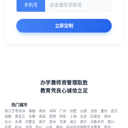
手机号
立即定制
办学靠师资管理取胜
教育凭良心诚信立足
热门城市
浙江艺考培训
福建
南京
深圳
广州
合肥
山西
沈阳
重庆
武汉
成都
黑龙江
长春
南昌
昆明
西安
上海
北京
石家庄
郑州
长沙
天津
内蒙古
南宁
贵州
甘肃
海口
西宁
乌鲁木齐
银川
拉萨
杭州
河南
四川
山东
福州
杭州风华国韵艺术教育
青岛