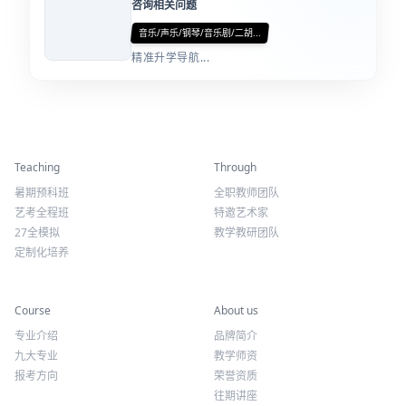
咨询相关问题
音乐/声乐/钢琴/音乐剧/二胡...
精准升学导航...
精彩活动
师资力量
Teaching
Through
暑期预科班
全职教师团队
艺考全程班
特邀艺术家
27全模拟
教学教研团队
定制化培养
专业课程
关于我们
Course
About us
专业介绍
品牌简介
九大专业
教学师资
报考方向
荣誉资质
往期讲座