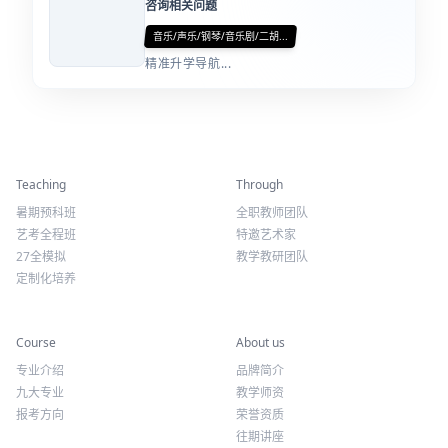
咨询相关问题
音乐/声乐/钢琴/音乐剧/二胡...
精准升学导航...
精彩活动
师资力量
Teaching
Through
暑期预科班
全职教师团队
艺考全程班
特邀艺术家
27全模拟
教学教研团队
定制化培养
专业课程
关于我们
Course
About us
专业介绍
品牌简介
九大专业
教学师资
报考方向
荣誉资质
往期讲座