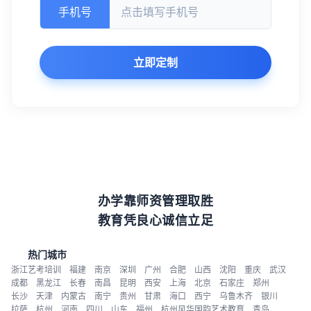
手机号
立即定制
办学靠师资管理取胜
教育凭良心诚信立足
热门城市
浙江艺考培训
福建
南京
深圳
广州
合肥
山西
沈阳
重庆
武汉
成都
黑龙江
长春
南昌
昆明
西安
上海
北京
石家庄
郑州
长沙
天津
内蒙古
南宁
贵州
甘肃
海口
西宁
乌鲁木齐
银川
拉萨
杭州
河南
四川
山东
福州
杭州风华国韵艺术教育
青岛