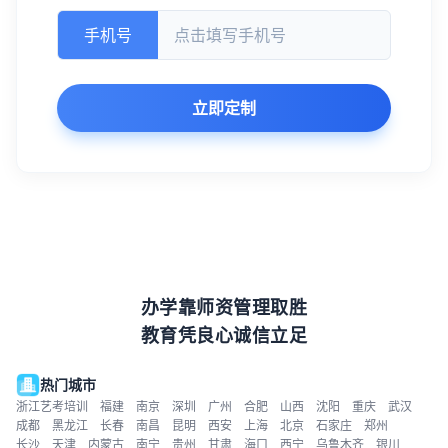
手机号
立即定制
办学靠师资管理取胜
教育凭良心诚信立足
热门城市
浙江艺考培训
福建
南京
深圳
广州
合肥
山西
沈阳
重庆
武汉
成都
黑龙江
长春
南昌
昆明
西安
上海
北京
石家庄
郑州
长沙
天津
内蒙古
南宁
贵州
甘肃
海口
西宁
乌鲁木齐
银川