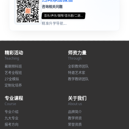
咨询相关问题
音乐/声乐/钢琴/音乐剧/二胡...
精准升学导航...
精彩活动
师资力量
Teaching
Through
暑期预科班
全职教师团队
艺考全程班
特邀艺术家
27全模拟
教学教研团队
定制化培养
专业课程
关于我们
Course
About us
专业介绍
品牌简介
九大专业
教学师资
报考方向
荣誉资质