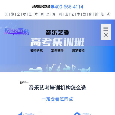
400-666-4114
咨询服务热线
汇|聚|全|球|艺|术|家|资|源
缔|造|艺|术|教|育|新|范|式
音乐艺考培训机构怎么选
一定要看这四点