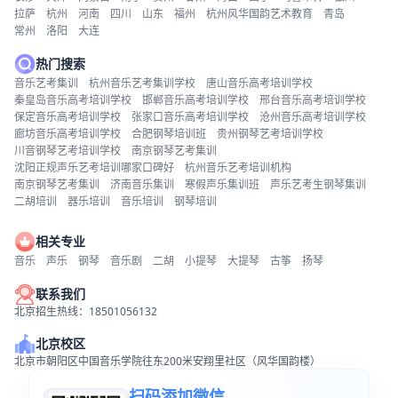
拉萨
杭州
河南
四川
山东
福州
杭州风华国韵艺术教育
青岛
常州
洛阳
大连
热门搜索
音乐艺考集训
杭州音乐艺考集训学校
唐山音乐高考培训学校
秦皇岛音乐高考培训学校
邯郸音乐高考培训学校
邢台音乐高考培训学校
保定音乐高考培训学校
张家口音乐高考培训学校
沧州音乐高考培训学校
廊坊音乐高考培训学校
合肥钢琴培训班
贵州钢琴艺考培训学校
川音钢琴艺考培训学校
南京钢琴艺考集训
沈阳正规声乐艺考培训哪家口碑好
杭州音乐艺考培训机构
南京钢琴艺考集训
济南音乐集训
寒假声乐集训班
声乐艺考生钢琴集训
二胡培训
器乐培训
音乐培训
钢琴培训
相关专业
音乐
声乐
钢琴
音乐剧
二胡
小提琴
大提琴
古筝
扬琴
联系我们
北京招生热线：18501056132
北京校区
北京市朝阳区中国音乐学院往东200米安翔里社区（风华国韵楼）
扫码添加微信