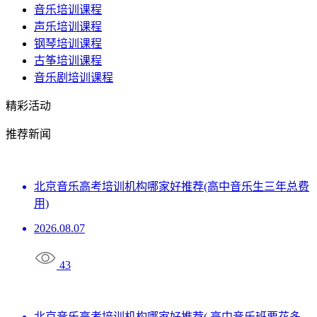
音乐培训课程
声乐培训课程
钢琴培训课程
古筝培训课程
音乐剧培训课程
精彩活动
推荐新闻
北京音乐高考培训机构哪家好推荐(高中音乐生三年总费
用)
2026.08.07
43
北京音乐高考培训机构哪家好推荐( 高中音乐班要花多