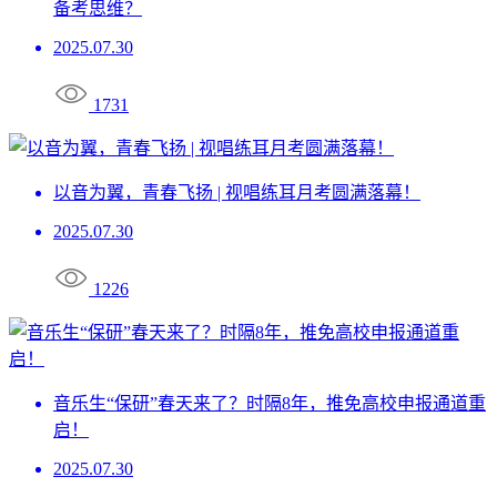
备考思维？
2025.07.30
1731
以音为翼，青春飞扬 | 视唱练耳月考圆满落幕！
2025.07.30
1226
音乐生“保研”春天来了？时隔8年，推免高校申报通道重
启！
2025.07.30