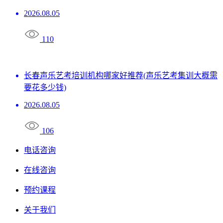
2026.08.05
110
长春声乐艺考培训机构哪家好推荐(声乐艺考集训大概需
要花多少钱)
2026.08.05
106
电话咨询
在线咨询
预约课程
关于我们