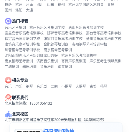
拉萨
杭州
河南
四川
山东
福州
杭州风华国韵艺术教育
青岛
常州
洛阳
大连
热门搜索
音乐艺考集训
杭州音乐艺考集训学校
唐山音乐高考培训学校
秦皇岛音乐高考培训学校
邯郸音乐高考培训学校
邢台音乐高考培训学校
保定音乐高考培训学校
张家口音乐高考培训学校
沧州音乐高考培训学校
廊坊音乐高考培训学校
合肥钢琴培训班
贵州钢琴艺考培训学校
川音钢琴艺考培训学校
南京钢琴艺考集训
沈阳正规声乐艺考培训哪家口碑好
杭州音乐艺考培训机构
南京钢琴艺考集训
济南音乐集训
寒假声乐集训班
声乐艺考生钢琴集训
二胡培训
器乐培训
音乐培训
钢琴培训
相关专业
音乐
声乐
钢琴
音乐剧
二胡
小提琴
大提琴
古筝
扬琴
联系我们
北京招生热线：18501056132
北京校区
北京市朝阳区中国音乐学院往东200米安翔里社区（风华国韵楼）
扫码添加微信