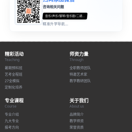
咨询相关问题
音乐/声乐/钢琴/音乐剧/二胡...
精准升学导航...
精彩活动
师资力量
Teaching
Through
暑期预科班
全职教师团队
艺考全程班
特邀艺术家
27全模拟
教学教研团队
定制化培养
专业课程
关于我们
Course
About us
专业介绍
品牌简介
九大专业
教学师资
报考方向
荣誉资质