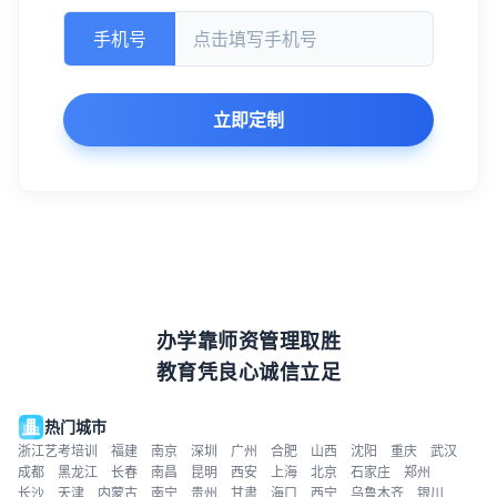
手机号
立即定制
办学靠师资管理取胜
教育凭良心诚信立足
热门城市
浙江艺考培训
福建
南京
深圳
广州
合肥
山西
沈阳
重庆
武汉
成都
黑龙江
长春
南昌
昆明
西安
上海
北京
石家庄
郑州
长沙
天津
内蒙古
南宁
贵州
甘肃
海口
西宁
乌鲁木齐
银川