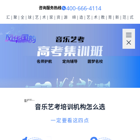
400-666-4114
咨询服务热线
汇|聚|全|球|艺|术|家|资|源
缔|造|艺|术|教|育|新|范|式
音乐艺考培训机构怎么选
一定要看这四点