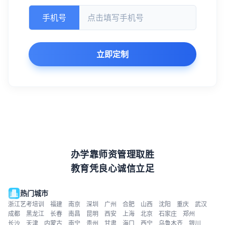
手机号
立即定制
办学靠师资管理取胜
教育凭良心诚信立足
热门城市
浙江艺考培训
福建
南京
深圳
广州
合肥
山西
沈阳
重庆
武汉
成都
黑龙江
长春
南昌
昆明
西安
上海
北京
石家庄
郑州
长沙
天津
内蒙古
南宁
贵州
甘肃
海口
西宁
乌鲁木齐
银川