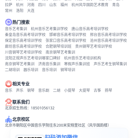
拉萨
杭州
河南
四川
山东
福州
杭州风华国韵艺术教育
青岛
常州
洛阳
大连
热门搜索
音乐艺考集训
杭州音乐艺考集训学校
唐山音乐高考培训学校
秦皇岛音乐高考培训学校
邯郸音乐高考培训学校
邢台音乐高考培训学校
保定音乐高考培训学校
张家口音乐高考培训学校
沧州音乐高考培训学校
廊坊音乐高考培训学校
合肥钢琴培训班
贵州钢琴艺考培训学校
川音钢琴艺考培训学校
南京钢琴艺考集训
沈阳正规声乐艺考培训哪家口碑好
杭州音乐艺考培训机构
南京钢琴艺考集训
济南音乐集训
寒假声乐集训班
声乐艺考生钢琴集训
二胡培训
器乐培训
音乐培训
钢琴培训
相关专业
音乐
声乐
钢琴
音乐剧
二胡
小提琴
大提琴
古筝
扬琴
联系我们
北京招生热线：18501056132
北京校区
北京市朝阳区中国音乐学院往东200米安翔里社区（风华国韵楼）
扫码添加微信