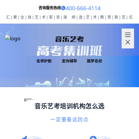
400-666-4114
咨询服务热线
汇|聚|全|球|艺|术|家|资|源
缔|造|艺|术|教|育|新|范|式
音乐艺考培训机构怎么选
一定要看这四点