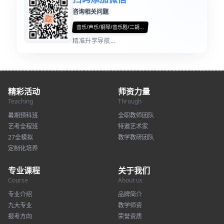
咨询相关问题
音乐/声乐/钢琴/音乐剧/二胡...
精准升学导航...
精彩活动
师资力量
Teaching
Through
暑期预科班
全职教师团队
艺考全程班
特邀艺术家
27全模拟
教学教研团队
定制化培养
专业课程
关于我们
Course
About us
专业介绍
品牌简介
九大专业
教学师资
报考方向
荣誉资质