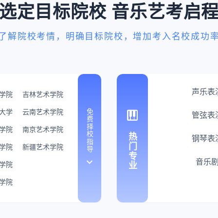
选定目标院校 音乐艺考启
了解院校考情，明确目标院校，增加考入名校成功
声乐表
学院
吉林艺术学院
piano
大学
云南艺术学院
免费择校指导
管弦表
学院
南京艺术学院
热门专业
钢琴表
学院
新疆艺术学院
keyboard_arrow_down
音乐
学院
学院