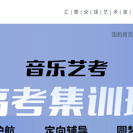
汇|聚|全|球|艺|术|家
国韵首页