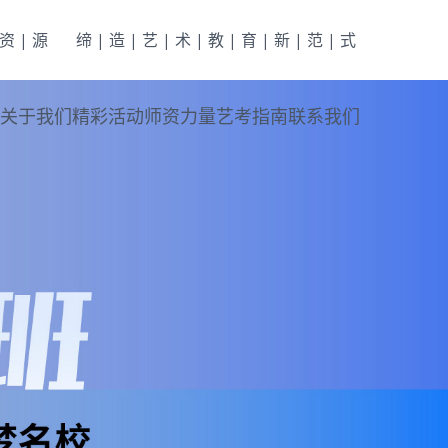
|资|源
缔|造|艺|术|教|育|新|范|式
关于我们
精彩活动
师资力量
艺考指南
联系我们