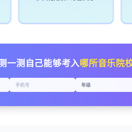
测一测自己能够考入
哪所音乐院