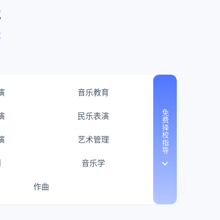
程
率
演
音乐教育
免费择校指导
演
民乐表演
演
艺术管理
keyboard_arrow_down
剧
音乐学
作曲