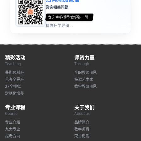
咨询相关问题
音乐/声乐/钢琴/音乐剧/二胡...
精准升学导航...
精彩活动
师资力量
Teaching
Through
暑期预科班
全职教师团队
艺考全程班
特邀艺术家
27全模拟
教学教研团队
定制化培养
专业课程
关于我们
Course
About us
专业介绍
品牌简介
九大专业
教学师资
报考方向
荣誉资质