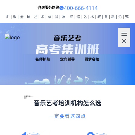
400-666-4114
咨询服务热线
汇|聚|全|球|艺|术|家|资|源
缔|造|艺|术|教|育|新|范|式
音乐艺考培训机构怎么选
一定要看这四点