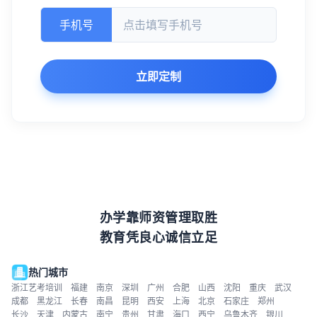
手机号
立即定制
办学靠师资管理取胜
教育凭良心诚信立足
热门城市
浙江艺考培训
福建
南京
深圳
广州
合肥
山西
沈阳
重庆
武汉
成都
黑龙江
长春
南昌
昆明
西安
上海
北京
石家庄
郑州
长沙
天津
内蒙古
南宁
贵州
甘肃
海口
西宁
乌鲁木齐
银川