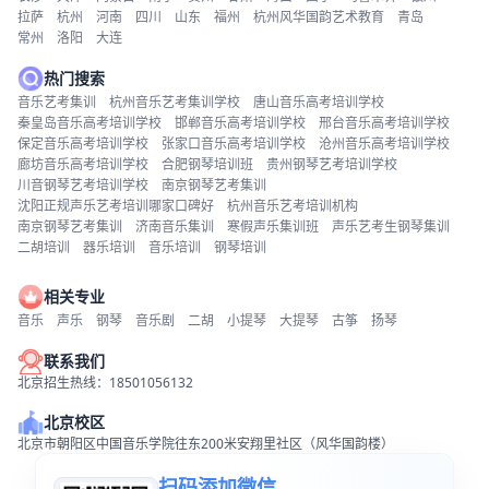
拉萨
杭州
河南
四川
山东
福州
杭州风华国韵艺术教育
青岛
常州
洛阳
大连
热门搜索
音乐艺考集训
杭州音乐艺考集训学校
唐山音乐高考培训学校
秦皇岛音乐高考培训学校
邯郸音乐高考培训学校
邢台音乐高考培训学校
保定音乐高考培训学校
张家口音乐高考培训学校
沧州音乐高考培训学校
廊坊音乐高考培训学校
合肥钢琴培训班
贵州钢琴艺考培训学校
川音钢琴艺考培训学校
南京钢琴艺考集训
沈阳正规声乐艺考培训哪家口碑好
杭州音乐艺考培训机构
南京钢琴艺考集训
济南音乐集训
寒假声乐集训班
声乐艺考生钢琴集训
二胡培训
器乐培训
音乐培训
钢琴培训
相关专业
音乐
声乐
钢琴
音乐剧
二胡
小提琴
大提琴
古筝
扬琴
联系我们
北京招生热线：18501056132
北京校区
北京市朝阳区中国音乐学院往东200米安翔里社区（风华国韵楼）
扫码添加微信