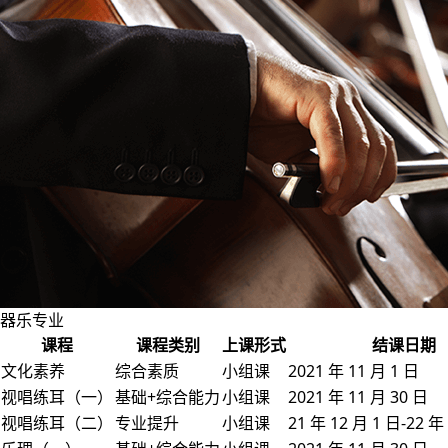
器乐专业
课程
课程类别
上课形式
结课日期
文化素养
综合素质
小组课
2021 年 11 月 1 日
视唱练耳（一）
基础+综合能力
小组课
2021 年 11 月 30 日
视唱练耳（二）
专业提升
小组课
21 年 12 月 1 日-22 年