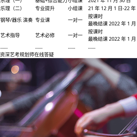
乐理（一）
基础+综合能力
小组课
2021 年 11 月 30 日
乐理（二）
专业提升
小组课
21 年 12 月 1 日-22 年
按课时
钢琴/器乐 演奏
专业课
一对一
最晚结课 2022 年 1 月 
按课时
艺术指导
艺术必修
一对一
最晚结课 2022 年 1 月 
......
......
......
......
资深艺考规划师在线答疑