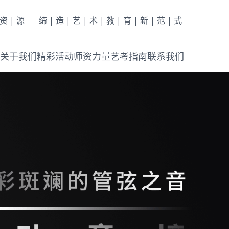
|资|源
缔|造|艺|术|教|育|新|范|式
关于我们
精彩活动
师资力量
艺考指南
联系我们