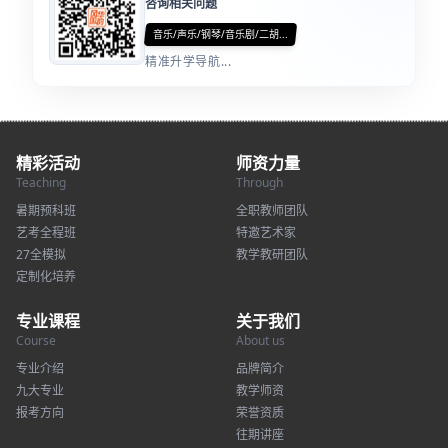
咨询相关问题
音乐/声乐/钢琴/音乐剧/二胡...
精准升学导航...
精彩活动
师资力量
Teaching
Through
暑期预科班
全职教师团队
艺考全程班
特邀艺术家
27全模拟
教学教研团队
定制化培养
专业课程
关于我们
Course
About us
专业介绍
品牌简介
九大专业
教学师资
报考方向
荣誉资质
往期讲座