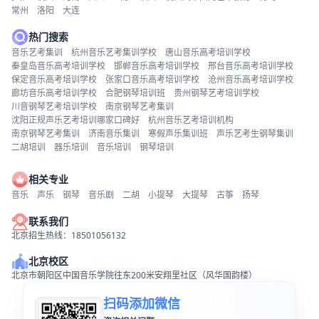
常州
洛阳
大连
热门搜索
音乐艺考集训
杭州音乐艺考集训学校
唐山音乐高考培训学校
秦皇岛音乐高考培训学校
邯郸音乐高考培训学校
邢台音乐高考培训学校
保定音乐高考培训学校
张家口音乐高考培训学校
沧州音乐高考培训学校
廊坊音乐高考培训学校
合肥钢琴培训班
贵州钢琴艺考培训学校
川音钢琴艺考培训学校
南京钢琴艺考集训
沈阳正规声乐艺考培训哪家口碑好
杭州音乐艺考培训机构
南京钢琴艺考集训
济南音乐集训
寒假声乐集训班
声乐艺考生钢琴集训
二胡培训
器乐培训
音乐培训
钢琴培训
相关专业
音乐
声乐
钢琴
音乐剧
二胡
小提琴
大提琴
古筝
扬琴
联系我们
北京招生热线：18501056132
北京校区
北京市朝阳区中国音乐学院往东200米安翔里社区（风华国韵楼）
扫码添加微信