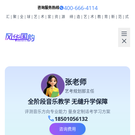
400-666-4114
咨询服务热线
汇|聚|全|球|艺|术|家|资|源
缔|造|艺|术|教|育|新|范|式
张老师
艺考规划部主任
全阶段音乐教学 无缝升学保障
评测音乐方向专业能力 量身定制适考学习方案
call
18501056132
咨询费用