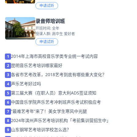
申请试听
录音师培训班
开班时间: 全年
授课人群: 高中生 爱好者
申请试听
2014年上海市高校音乐学类专业统一考试内容
1
昆明音乐艺考培训哪家最好
2
各省市艺考改革，2018艺考到底有哪些重大变化？
3
声乐艺考好过吗
4
第三届大赛（在职人员）意大利ADS签证须知
5
中国音乐学院声乐艺考冲刺班声乐考试积极应考
6
“最难艺考年”来了！美女学生寒风中光腿
7
2024年滨州声乐艺考培训机构「考前集训营招生中」
8
山东钢琴艺考培训学校怎么选？
9