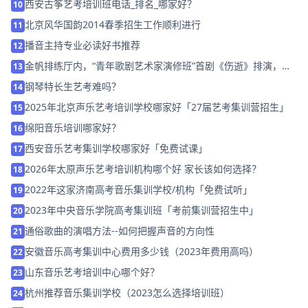
西安古筝艺考培训班电话_排名_哪家好？
10
北京风华国韵2014春季招生工作顺利进行
11
播音主持专业必读好书推荐
12
金帆排练厅内，“青年歌剧艺术家演修班”首剧《伤逝》排演，主
13
演潸然泪下
钢琴特长生艺考难吗？
14
2025年北京声乐艺考培训学校哪家好「27届艺考集训营招生」
15
绵阳音乐培训哪家好？
16
西安音乐艺考集训学校哪家好「免费试课」
17
2026年太原声乐艺考培训机构哪个好 家长该如何选择？
18
2022年这家济南高考音乐集训学校/机构「免费试听」
19
2023年中央音乐学院高考集训班「考前集训营招生中」
20
通俗歌曲的演唱方法--如何把握声音的方向性
21
安徽音乐高考集训中心费用多少钱（2023年费用高吗）
22
山东音乐艺考培训中心哪个好？
23
杭州推荐音乐集训学校（2023怎么选择培训班）
24