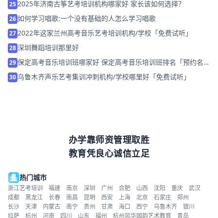
2025年济南古筝艺考培训机构哪家好 家长该如何选择？
25
如何学习唱歌:一个没有基础的人怎么学习唱歌
26
2022年这家兰州高考音乐艺考培训机构/学校「免费试听」
27
深圳舞蹈培训那里好
28
保定高考音乐培训班哪家好 保定高考音乐培训班排名「预约名
29
师」
乌鲁木齐声乐艺考集训冲刺机构/学校哪里好「免费试听」
30
办学靠师资管理取胜
教育凭良心诚信立足
热门城市
浙江艺考培训
福建
南京
深圳
广州
合肥
山西
沈阳
重庆
武汉
成都
黑龙江
长春
南昌
昆明
西安
上海
北京
石家庄
郑州
长沙
天津
内蒙古
南宁
贵州
甘肃
海口
西宁
乌鲁木齐
银川
拉萨
杭州
河南
四川
山东
福州
杭州风华国韵艺术教育
青岛