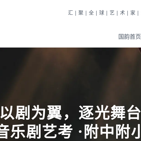
汇|聚|全|球|艺|术|家
国韵首页
以剧为翼，逐光舞
音乐剧艺考 ·附中附