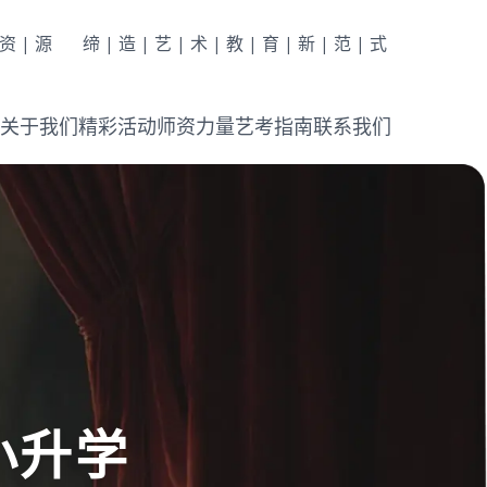
|资|源
缔|造|艺|术|教|育|新|范|式
关于我们
精彩活动
师资力量
艺考指南
联系我们
台
小升学