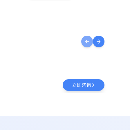
arrow_back
arrow_forward
立即咨询
arrow_forward_ios