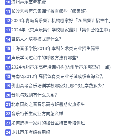
滨州声乐艺考花费
10
长沙艺考声乐集训学校有哪些（哪家好）
11
2024年青岛音乐集训机构哪家好「26届集训招生中」
12
2024年北京声乐集训学校哪家最好「集训营招生中」
13
舞蹈人才培养模式是什么？
14
上海音乐学院2013年本科艺术类专业招生简章
15
声乐学习过程中的呼吸方法有哪些?
16
2024杭州声乐高考培训机构(杭州学声乐哪里好一点)
17
海南省2012年高招体育类专业考试成绩查询公告
18
佛山高考音乐培训学校哪家好_哪个好_学费多少？
19
音乐与戏剧有什么关系？
20
北京国韵之音音乐高考班暑期火热招生
21
音乐特长生就业方向怎么样
22
如何选择一家好的播音主持艺考培训班
23
少儿声乐考级有用吗
24