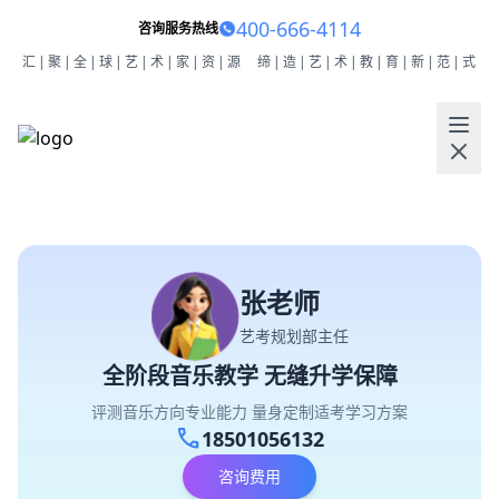
400-666-4114
咨询服务热线
汇|聚|全|球|艺|术|家|资|源
缔|造|艺|术|教|育|新|范|式
张老师
艺考规划部主任
全阶段音乐教学 无缝升学保障
评测音乐方向专业能力 量身定制适考学习方案
call
18501056132
咨询费用