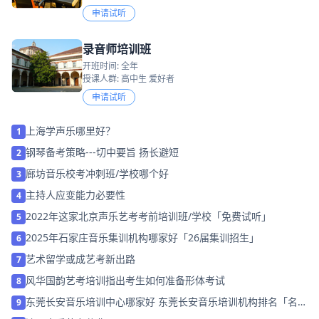
申请试听
录音师培训班
开班时间: 全年
授课人群: 高中生 爱好者
申请试听
上海学声乐哪里好？
1
钢琴备考策略---切中要旨 扬长避短
2
廊坊音乐校考冲刺班/学校哪个好
3
主持人应变能力必要性
4
2022年这家北京声乐艺考考前培训班/学校「免费试听」
5
2025年石家庄音乐集训机构哪家好「26届集训招生」
6
艺术留学或成艺考新出路
7
风华国韵艺考培训指出考生如何准备形体考试
8
东莞长安音乐培训中心哪家好 东莞长安音乐培训机构排名「名师
9
指导」