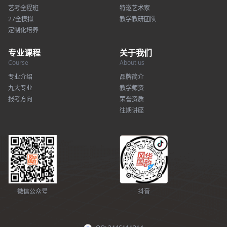
艺考全程班
特邀艺术家
27全模拟
教学教研团队
定制化培养
专业课程
关于我们
Course
About us
专业介绍
品牌简介
九大专业
教学师资
报考方向
荣誉资质
往期讲座
微信公众号
抖音