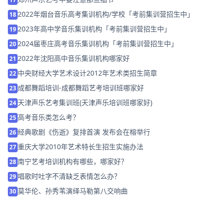
2022年烟台音乐高考集训机构/学校「考前集训营招生中」
18
2023年高中学音乐集训机构「考前集训营招生中」
19
2024届枣庄高考音乐集训机构「考前集训营招生中」
20
2022年沈阳高中音乐集训机构哪家好
21
中央财经大学艺术设计2012年艺术类招生简章
22
成都舞蹈培训-成都舞蹈艺考培训班哪家好
23
天津声乐艺考集训班(天津声乐培训班哪家好)
24
高考音乐类怎么考？
25
经典歌剧《伤逝》复排首演 发布会在榕举行
26
重庆大学2010年艺术特长生招生实施办法
27
南宁艺考培训机构有哪些，哪家好？
28
唱歌时吐字不清缺乏表情怎么办？
29
莫华伦、孙秀苇演绎马勒第八交响曲
30