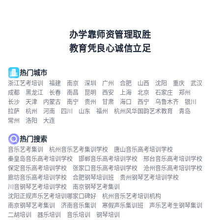
办学靠师资管理取胜
教育凭良心诚信立足
热门城市
浙江艺考培训
福建
南京
深圳
广州
合肥
山西
沈阳
重庆
武汉
成都
黑龙江
长春
南昌
昆明
西安
上海
北京
石家庄
郑州
长沙
天津
内蒙古
南宁
贵州
甘肃
海口
西宁
乌鲁木齐
银川
拉萨
杭州
河南
四川
山东
福州
杭州风华国韵艺术教育
青岛
常州
洛阳
大连
热门搜索
音乐艺考集训
杭州音乐艺考集训学校
唐山音乐高考培训学校
秦皇岛音乐高考培训学校
邯郸音乐高考培训学校
邢台音乐高考培训学校
保定音乐高考培训学校
张家口音乐高考培训学校
沧州音乐高考培训学校
廊坊音乐高考培训学校
合肥钢琴培训班
贵州钢琴艺考培训学校
川音钢琴艺考培训学校
南京钢琴艺考集训
沈阳正规声乐艺考培训哪家口碑好
杭州音乐艺考培训机构
南京钢琴艺考集训
济南音乐集训
寒假声乐集训班
声乐艺考生钢琴集训
二胡培训
器乐培训
音乐培训
钢琴培训