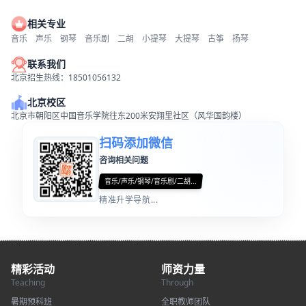
相关专业
音乐
声乐
钢琴
音乐剧
二胡
小提琴
大提琴
古筝
扬琴
联系我们
北京招生热线：18501056132
北京校区
北京市朝阳区中国音乐学院往东200米安翔里社区（风华国韵楼）
扫码添加微信
咨询相关问题
音乐/声乐/钢琴/音乐剧/二胡...
精准升学导航...
精彩活动
师资力量
Teaching
Through
暑期预科班
全职教师团队