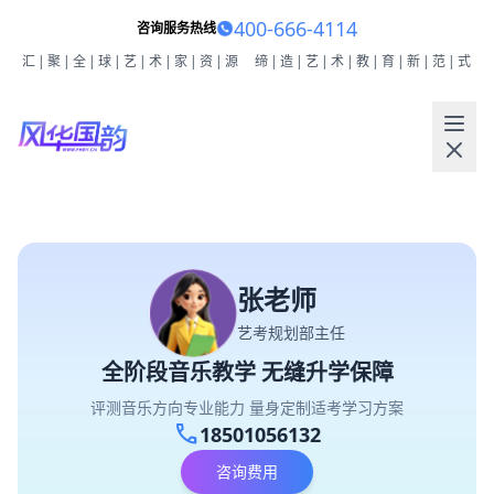
400-666-4114
咨询服务热线
汇|聚|全|球|艺|术|家|资|源
缔|造|艺|术|教|育|新|范|式
张老师
艺考规划部主任
全阶段音乐教学 无缝升学保障
评测音乐方向专业能力 量身定制适考学习方案
call
18501056132
咨询费用