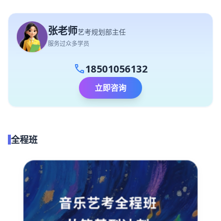
张老师
艺考规划部主任
服务过众多学员
call
18501056132
立即咨询
全程班