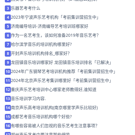
乐器艺考考什么
3
2023年宁波声乐艺考机构「考前集训营招生中」
4
济南编导培训-济南编导艺考培训班哪家好
5
作为一名艺考生，该如何准备2019年音乐艺考？
6
哈尔滨学音乐的培训机构哪里好?
7
开封声乐培训机构排名_哪家好？
8
龙田镇音乐培训哪家好 龙田镇音乐培训排名「已解决」
9
2024年广东钢琴艺考培训机构推荐「考前集训营招生中」
10
2024年北京声乐艺考集训哪里好「考前集训营招生中」
11
重庆声乐艺考培训中心哪家老师教得好,谁知道
12
音乐培训学习内容.
13
南京声乐高考培训机构(南京哪里学声乐比较好)
14
成都艺考音乐培训机构哪个好些?
15
有哪些容易被人们忽视的音乐艺考生注意事项？
16
郑州声乐艺考中要注意那些细节
17