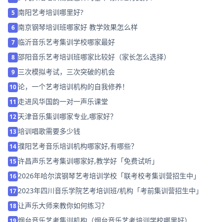
南阳艺考培训哪里好?
5
南京钢琴培训班哪家好 教学效果怎么样
6
临沂音乐艺考集训学校哪家最好
7
邵阳音乐艺考培训班哪家比较好（家长怎么选择）
8
三次模拟考试，三次突破的机会
9
论，一个艺考培训机构的自我修养！
10
走进风华国韵一对一声乐课堂
11
天津音乐集训哪家专业,哪家好？
12
培训唱歌需要多少钱
13
濮阳艺考音乐培训机构哪家好,有哪些？
14
许昌声乐艺考集训哪家好,教学好「免费试听」
15
2026年哈尔滨钢琴艺考培训学校「联考校考集训营招生中」
16
2023年四川音乐学院艺考培训班/机构「考前集训营招生中」
17
让声乐大师来教你如何练习？
18
烟台音乐艺考集训机构（烟台音乐艺考培训学校哪里好）
19