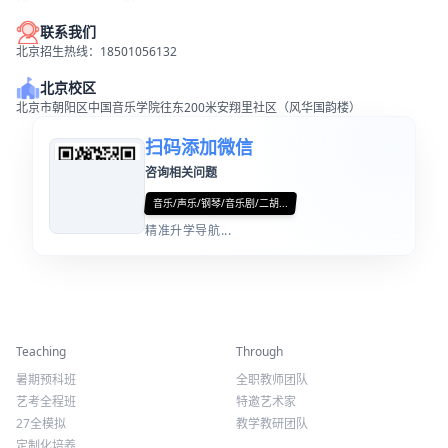
联系我们
北京招生热线：18501056132
北京校区
北京市朝阳区中国音乐学院往东200米安翔里社区（风华国韵楼）
扫码添加微信
咨询相关问题
音乐/声乐/钢琴/音乐剧/二胡...
精准升学导航...
精彩活动
师资力量
Teaching
Through
暑期预科班
全职教师团队
艺考全程班
特邀艺术家
27全模拟
教学教研团队
定制化培养