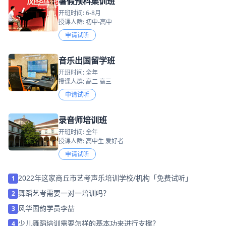
暑假预科集训班
开班时间: 6-8月
授课人群: 初中-高中
申请试听
音乐出国留学班
开班时间: 全年
授课人群: 高二 高三
申请试听
录音师培训班
开班时间: 全年
授课人群: 高中生 爱好者
申请试听
2022年这家商丘市艺考声乐培训学校/机构「免费试听」
1
舞蹈艺考需要一对一培训吗？
2
风华国韵学员李喆
3
少儿舞蹈培训需要怎样的基本功来进行支撑？
4