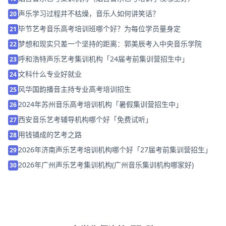
声乐学习过程并不枯燥，音乐人如何讲笑话？
20
毕节艺考音乐高考培训班哪个好？为每位学员量身定
21
梦想和现实只差一个坚持的距离：郭美辰考入中央音乐学院
22
呼和浩特声乐艺考集训机构「24届考前集训营招生中」
23
文科什么专业好就业
24
风华国韵播音主持专业高考培训招生
25
2024年苏州音乐高考培训机构「暑假集训营招生中」
26
西安音乐艺考辅导机构哪个好「免费试听」
27
用钱铺成的艺考之路
28
2026年济南声乐艺考培训机构哪个好「27届考前集训营招生」
29
2026年广州声乐艺考集训机构(广州音乐集训机构哪家好)
30