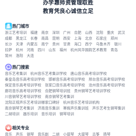
办学靠师资管理取胜
教育凭良心诚信立足
热门城市
浙江艺考培训
福建
南京
深圳
广州
合肥
山西
沈阳
重庆
武汉
成都
黑龙江
长春
南昌
昆明
西安
上海
北京
石家庄
郑州
长沙
天津
内蒙古
南宁
贵州
甘肃
海口
西宁
乌鲁木齐
银川
拉萨
杭州
河南
四川
山东
福州
杭州风华国韵艺术教育
青岛
常州
洛阳
大连
热门搜索
音乐艺考集训
杭州音乐艺考集训学校
唐山音乐高考培训学校
秦皇岛音乐高考培训学校
邯郸音乐高考培训学校
邢台音乐高考培训学校
保定音乐高考培训学校
张家口音乐高考培训学校
沧州音乐高考培训学校
廊坊音乐高考培训学校
合肥钢琴培训班
贵州钢琴艺考培训学校
川音钢琴艺考培训学校
南京钢琴艺考集训
沈阳正规声乐艺考培训哪家口碑好
杭州音乐艺考培训机构
南京钢琴艺考集训
济南音乐集训
寒假声乐集训班
声乐艺考生钢琴集训
二胡培训
器乐培训
音乐培训
钢琴培训
相关专业
音乐
声乐
钢琴
音乐剧
二胡
小提琴
大提琴
古筝
扬琴