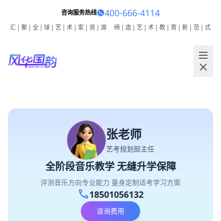
400-666-4114
咨询服务热线
汇|聚|全|球|艺|术|家|资|源
缔|造|艺|术|教|育|新|范|式
张老师
艺考规划部主任
全阶段音乐教学 无缝升学保障
评测音乐方向专业能力 量身定制适考学习方案
call
18501056132
咨询费用