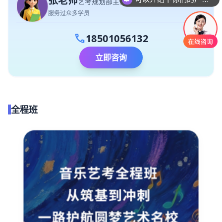
张老师
艺考规划部主任
服务过众多学员
call
18501056132
立即咨询
全程班