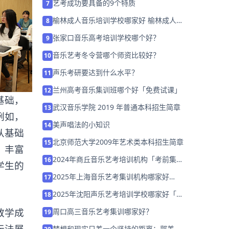
艺考成功要具备的9个特质
7
榆林成人音乐培训学校哪家好 榆林成人音
8
乐培训学校排名「预约试听」
张家口音乐高考培训学校哪个好？
9
音乐艺考冬令营哪个师资比较好？
10
声乐考研要达到什么水平？
11
兰州高考音乐集训班哪个好「免费试课」
12
基础，
武汉音乐学院 2019 年普通本科招生简章
13
例如，
美声唱法的小知识
14
从基础
北京师范大学2009年艺术类本科招生简章
15
，丰富
2024年商丘音乐艺考培训机构「考前集训
16
学生的
营招生中」
2025年上海音乐艺考集训机构哪家好
17
「26届集训招生中」
2025年沈阳声乐艺考培训学校哪家好「考
18
前集训营招生中」
教学成
周口高三音乐艺考集训哪家好？
19
无法展
梦想和现实只差一个坚持的距离：郭美辰