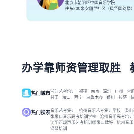
北京市朝阳区中国音乐学院
往东200米安翔里社区（风华国韵楼
办学靠师资管理取胜
浙江艺考培训
福建
南京
深圳
广州
合
热门城市
甘肃
海口
西宁
乌鲁木齐
银川
拉萨
音乐艺考集训
杭州音乐艺考集训学校
唐山
热门搜索
张家口音乐高考培训学校
沧州音乐高考培训
沈阳正规声乐艺考培训哪家口碑好
杭州音乐
钢琴培训