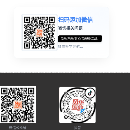
扫码添加微信
咨询相关问题
音乐/声乐/钢琴/音乐剧/二胡...
精准升学导航...
微信公众号
抖音