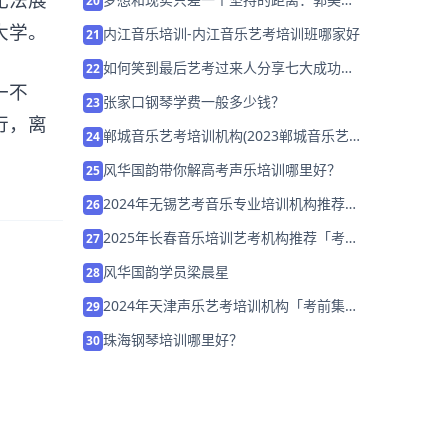
20
考入中央音乐学院
大学。
内江音乐培训-内江音乐艺考培训班哪家好
21
如何笑到最后艺考过来人分享七大成功关
22
一不
键词
张家口钢琴学费一般多少钱？
23
行，离
郸城音乐艺考培训机构(2023郸城音乐艺
24
术班招生)
风华国韵带你解高考声乐培训哪里好？
25
2024年无锡艺考音乐专业培训机构推荐
26
「联考校考集训招生」
2025年长春音乐培训艺考机构推荐「考前
27
集训营招生」
风华国韵学员梁晨星
28
2024年天津声乐艺考培训机构「考前集训
29
营招生中」
珠海钢琴培训哪里好？
30