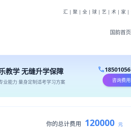
汇|聚|全|球|艺|术|家
国韵首页
call
18501056
乐教学 无缝升学保障
咨询费用
专业能力 量身定制适考学习方案
120000
你的总计费用
元