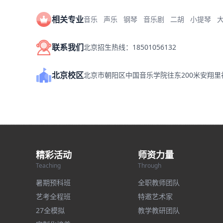
相关专业
音乐
声乐
钢琴
音乐剧
二胡
小提琴
联系我们
北京招生热线：18501056132
北京校区
北京市朝阳区中国音乐学院往东200米安翔
精彩活动
师资力量
Teaching
Through
暑期预科班
全职教师团队
艺考全程班
特邀艺术家
27全模拟
教学教研团队