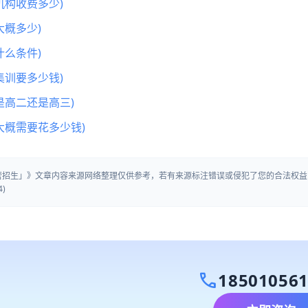
机构收费多少)
概多少)
么条件)
集训要多少钱)
是高二还是高三)
大概需要花多少钱)
训营招生」》文章内容来源网络整理仅供参考，若有来源标注错误或侵犯了您的合法权益
)
call
18501056