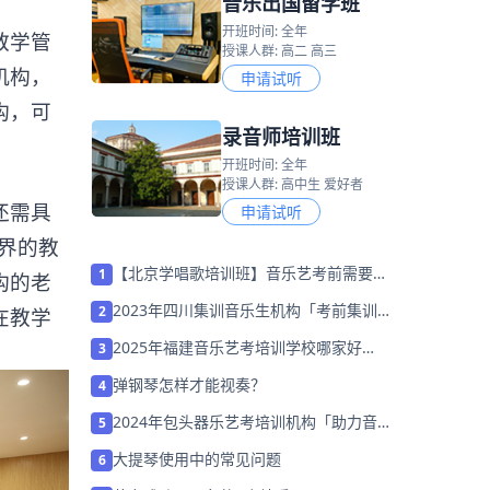
音乐出国留学班
开班时间: 全年
教学管
授课人群: 高二 高三
机构，
申请试听
构，可
录音师培训班
开班时间: 全年
授课人群: 高中生 爱好者
还需具
申请试听
考界的教
【北京学唱歌培训班】音乐艺考前需要的
1
构的老
准备事项有哪些？
2023年四川集训音乐生机构「考前集训营
2
在教学
招生中」
2025年福建音乐艺考培训学校哪家好
3
「26届集训营招生中」
弹钢琴怎样才能视奏？
4
2024年包头器乐艺考培训机构「助力音乐
5
艺考升学」
大提琴使用中的常见问题
6