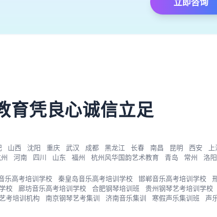
立即咨询
）
教育凭良心诚信立足
肥
山西
沈阳
重庆
武汉
成都
黑龙江
长春
南昌
昆明
西安
上
杭州
河南
四川
山东
福州
杭州风华国韵艺术教育
青岛
常州
洛阳
音乐高考培训学校
秦皇岛音乐高考培训学校
邯郸音乐高考培训学校
学校
廊坊音乐高考培训学校
合肥钢琴培训班
贵州钢琴艺考培训学校
艺考培训机构
南京钢琴艺考集训
济南音乐集训
寒假声乐集训班
声