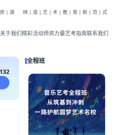
|资|源
缔|造|艺|术|教|育|新|范|式
关于我们
精彩活动
师资力量
艺考指南
联系我们
全程班
132