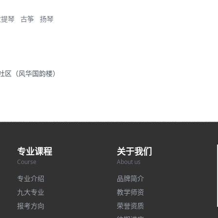
大提琴
古筝
扬琴
里社区（风华国韵楼）
专业课程
关于我们
Course
About us
专业介绍
品牌简介
九大专业
教学师资
报考方向
荣誉资质