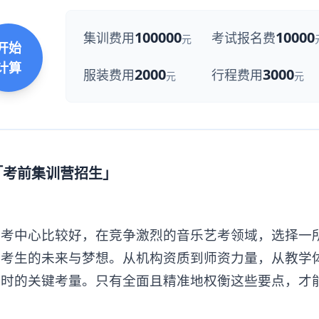
100000
10000
集训费用
考试报名费
元
开始
计算
2000
3000
服装费用
行程费用
元
元
「考前集训营招生」
中心比较好，在竞争激烈的音乐艺考领域，选择一
乎考生的未来与梦想。从机构资质到师资力量，从教学
选时的关键考量。只有全面且精准地权衡这些要点，才