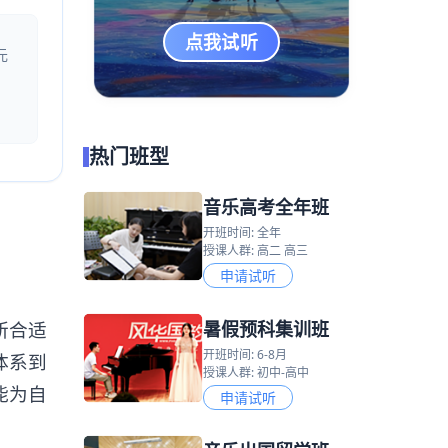
点我试听
元
热门班型
音乐高考全年班
开班时间: 全年
授课人群: 高二 高三
申请试听
暑假预科集训班
所合适
开班时间: 6-8月
体系到
授课人群: 初中-高中
能为自
申请试听