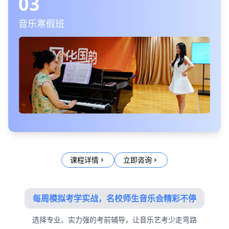
03
音乐寒假班
课程详情
立即咨询
chevron_right
chevron_right
每周模拟考学实战，名校师生音乐会精彩不停
选择专业、实力强的考前辅导，让音乐艺考少走弯路