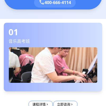
call
400-666-4114
01
音乐高考班
课程详情
立即咨询
chevron_right
chevron_right