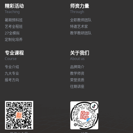
精彩活动
师资力量
Teaching
Through
暑期预科班
全职教师团队
艺考全程班
特邀艺术家
27全模拟
教学教研团队
定制化培养
专业课程
关于我们
Course
About us
专业介绍
品牌简介
九大专业
教学师资
报考方向
荣誉资质
往期讲座