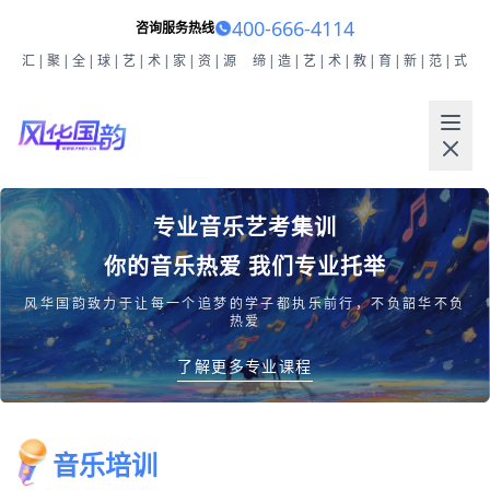
400-666-4114
咨询服务热线
汇|聚|全|球|艺|术|家|资|源
缔|造|艺|术|教|育|新|范|式
专业音乐艺考集训
你的音乐热爱 我们专业托举
风华国韵致力于让每一个追梦的学子都执乐前行，不负韶华不负
热爱
了解更多专业课程
音乐培训