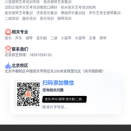
川音钢琴艺考培训学校
南京钢琴艺考集训
沈阳正规声乐艺考培训哪家口碑好
杭州音乐艺考培训机构
南京钢琴艺考集训
济南音乐集训
寒假声乐集训班
声乐艺考生钢琴集训
二胡培训
器乐培训
音乐培训
钢琴培训
相关专业
音乐
声乐
钢琴
音乐剧
二胡
小提琴
大提琴
古筝
扬琴
联系我们
北京招生热线：18501056132
北京校区
北京市朝阳区中国音乐学院往东200米安翔里社区（风华国韵楼）
扫码添加微信
咨询相关问题
音乐/声乐/钢琴/音乐剧/二胡...
精准升学导航...