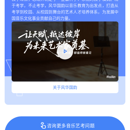
于考学，不止考学，风华国韵以音乐教育为出发点，打造从
考学到校园、从校园到舞台的艺术人才培养体系，为发展中
国音乐文化事业贡献自己的力量。
play_arrow
关于风华国韵
touch_app
咨询更多音乐艺考问题