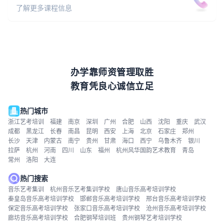
了解更多课程信息
办学靠师资管理取胜
教育凭良心诚信立足
热门城市
浙江艺考培训
福建
南京
深圳
广州
合肥
山西
沈阳
重庆
武汉
成都
黑龙江
长春
南昌
昆明
西安
上海
北京
石家庄
郑州
长沙
天津
内蒙古
南宁
贵州
甘肃
海口
西宁
乌鲁木齐
银川
拉萨
杭州
河南
四川
山东
福州
杭州风华国韵艺术教育
青岛
常州
洛阳
大连
热门搜索
音乐艺考集训
杭州音乐艺考集训学校
唐山音乐高考培训学校
秦皇岛音乐高考培训学校
邯郸音乐高考培训学校
邢台音乐高考培训学校
保定音乐高考培训学校
张家口音乐高考培训学校
沧州音乐高考培训学校
廊坊音乐高考培训学校
合肥钢琴培训班
贵州钢琴艺考培训学校