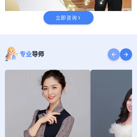
立即咨询
arrow_forward_ios
专业
导师
arrow_back
arrow_forward