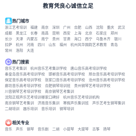
教育凭良心诚信立足
热门城市
浙江艺考培训
福建
南京
深圳
广州
合肥
山西
沈阳
重庆
武汉
成都
黑龙江
长春
南昌
昆明
西安
上海
北京
石家庄
郑州
长沙
天津
内蒙古
南宁
贵州
甘肃
海口
西宁
乌鲁木齐
银川
拉萨
杭州
河南
四川
山东
福州
杭州风华国韵艺术教育
青岛
常州
洛阳
大连
热门搜索
音乐艺考集训
杭州音乐艺考集训学校
唐山音乐高考培训学校
秦皇岛音乐高考培训学校
邯郸音乐高考培训学校
邢台音乐高考培训学校
保定音乐高考培训学校
张家口音乐高考培训学校
沧州音乐高考培训学校
廊坊音乐高考培训学校
合肥钢琴培训班
贵州钢琴艺考培训学校
川音钢琴艺考培训学校
南京钢琴艺考集训
沈阳正规声乐艺考培训哪家口碑好
杭州音乐艺考培训机构
南京钢琴艺考集训
济南音乐集训
寒假声乐集训班
声乐艺考生钢琴集训
二胡培训
器乐培训
音乐培训
钢琴培训
相关专业
音乐
声乐
钢琴
音乐剧
二胡
小提琴
大提琴
古筝
扬琴