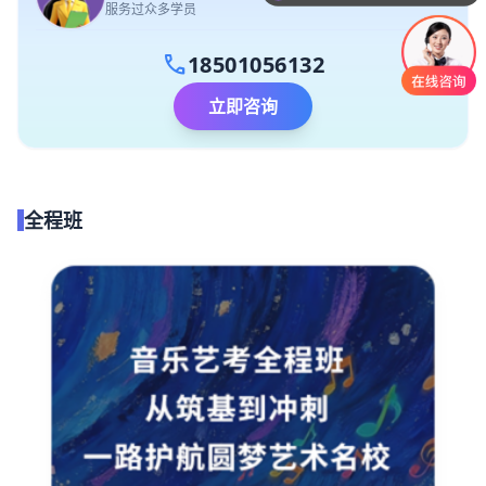
服务过众多学员
你们是怎么收费的呢
call
18501056132
立即咨询
全程班