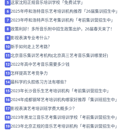
这家沈阳正规音乐培训学校「免费试学」
5
2025年呼和浩特音乐艺考培训机构推荐「26届集训招生中」
6
2023年呼和浩特声乐艺考集训机构「考前集训营招生中」
7
政策利好！多所音乐附中招生政策出炉，26届春天来了！
8
影视表演专业考什么?
9
新手如何走上艺考路？
10
北京音乐集训艺考机构(北京高三艺考音乐集训哪里好)
11
2022年高中艺考音乐需要多少钱
12
怎样提高艺考竞争力
13
最科学的头腔练习方法有哪些？
14
2023年长沙音乐生艺考培训机构「考前集训营招生中」
15
2024年成都钢琴艺考培训机构哪家好推荐「集训班招生中」
16
影视表演艺考培训班学费大概多少？
17
2023年黑龙江音乐艺考集训培训学校「考前集训营招生中」
18
2023年北京正规的音乐艺考培训机构「考前集训营招生中」
19