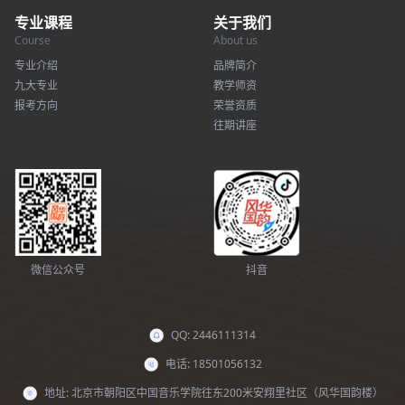
专业课程
关于我们
Course
About us
专业介绍
品牌简介
九大专业
教学师资
报考方向
荣誉资质
往期讲座
微信公众号
抖音
QQ: 2446111314
电话: 18501056132
地址: 北京市朝阳区中国音乐学院往东200米安翔里社区（风华国韵楼）