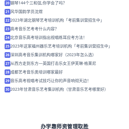
钢琴144个三和弦,你学会了吗？
20
风华国韵学员沈煜
21
2023年湖北钢琴艺考培训机构「考前集训营招生中」
22
高考音乐艺考考什么内容？
23
北京音乐高考培训指出视唱练耳应考方法！
24
2023年这家福州器乐艺考培训机构「考前集训营招生中」
25
深圳高考音乐集训机构哪家好（2023年怎么选）
26
从西方走到东方—英国打击乐女王伊芙琳·格莱尼
27
成都艺考音乐类培训哪家最好
28
音乐高考视唱考试技巧让你的声音响彻天边！
29
2023年甘肃音乐艺考集训机构（甘肃音乐艺考哪里好）
30
办学靠师资管理取胜