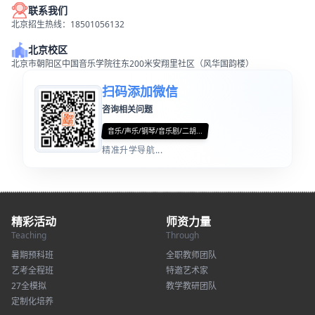
联系我们
北京招生热线：18501056132
北京校区
北京市朝阳区中国音乐学院往东200米安翔里社区（风华国韵楼）
扫码添加微信
咨询相关问题
音乐/声乐/钢琴/音乐剧/二胡...
精准升学导航...
精彩活动
师资力量
Teaching
Through
暑期预科班
全职教师团队
艺考全程班
特邀艺术家
27全模拟
教学教研团队
定制化培养