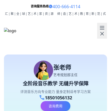
400-666-4114
咨询服务热线
汇|聚|全|球|艺|术|家|资|源
缔|造|艺|术|教|育|新|范|式
张老师
艺考规划部主任
全阶段音乐教学 无缝升学保障
评测音乐方向专业能力 量身定制适考学习方案
call
18501056132
咨询费用