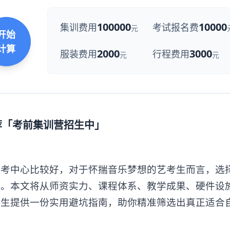
100000
10000
集训费用
考试报名费
元
开始
计算
2000
3000
服装费用
行程费用
元
元
荐「考前集训营招生中」
中心比较好，对于怀揣音乐梦想的艺考生而言，选
步。本文将从师资实力、课程体系、教学成果、硬件设
乐生提供一份实用避坑指南，助你精准筛选出真正适合