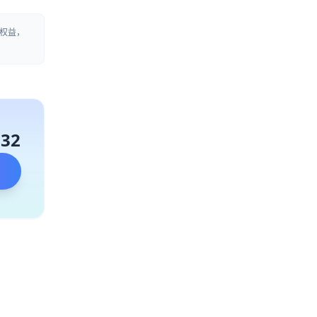
权益，
132