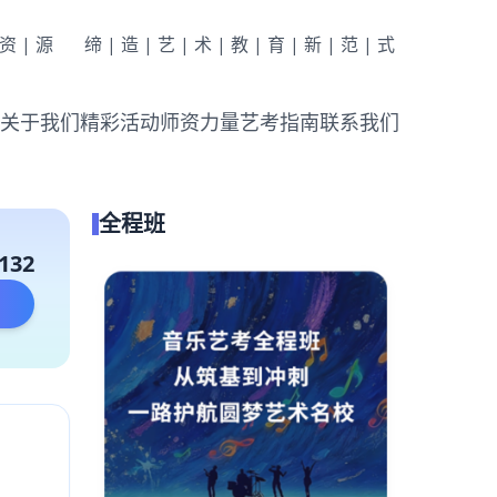
|资|源
缔|造|艺|术|教|育|新|范|式
关于我们
精彩活动
师资力量
艺考指南
联系我们
全程班
132