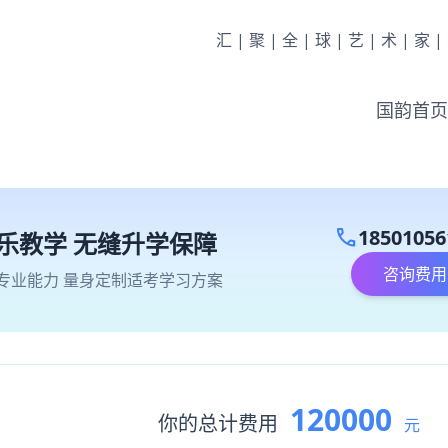
汇|聚|全|球|艺|术|家
国韵首页
call
18501056
乐教学 无缝升学保障
咨询费用
专业能力 量身定制适考学习方案
120000
你的总计费用
元