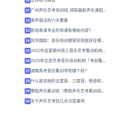
20
广州声乐艺考培训班_领取最新声乐课程
21
试听券
美声唱法的六大要素
22
影视表演专业形体课有哪些内容？
23
风华国韵：音乐培训哪家好到底好在哪
24
里？
2022年这家柳州高三音乐艺考集训机构/
25
学校「免费试听」
2025年北京艺考音乐培训机构「考前集训
26
营招生中」
湖南高考音乐集训学校哪个好？
27
什么是吉他的五度音、三度音、根音和母
28
音？
寒假声乐集训班（寒假声乐艺考集训班怎
29
么选？）
关于声乐艺考的几点注意事项
30