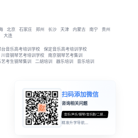
海
北京
石家庄
郑州
长沙
天津
内蒙古
南宁
贵州
大连
邢台音乐高考培训学校
保定音乐高考培训学校
川音钢琴艺考培训学校
南京钢琴艺考集训
乐艺考生钢琴集训
二胡培训
器乐培训
音乐培训
扫码添加微信
咨询相关问题
音乐/声乐/钢琴/音乐剧/二胡...
精准升学导航...