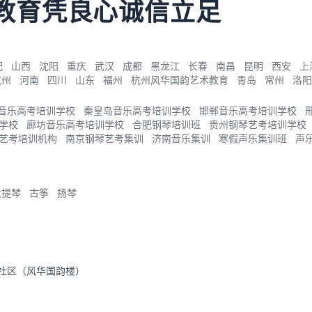
教育凭良心诚信立足
肥
山西
沈阳
重庆
武汉
成都
黑龙江
长春
南昌
昆明
西安
上
杭州
河南
四川
山东
福州
杭州风华国韵艺术教育
青岛
常州
洛阳
音乐高考培训学校
秦皇岛音乐高考培训学校
邯郸音乐高考培训学校
学校
廊坊音乐高考培训学校
合肥钢琴培训班
贵州钢琴艺考培训学校
艺考培训机构
南京钢琴艺考集训
济南音乐集训
寒假声乐集训班
声
大提琴
古筝
扬琴
里社区（风华国韵楼）