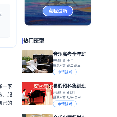
点我试听
元
热门班型
音乐高考全年班
开班时间: 全年
授课人群: 高二 高三
申请试听
暑假预科集训班
择一家
开班时间: 6-8月
施、服
授课人群: 初中-高中
自己的
申请试听