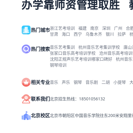
办学靠师资管理取胜
浙江艺考培训
福建
南京
深圳
广州
合
热门城市
甘肃
海口
西宁
乌鲁木齐
银川
拉萨
音乐艺考集训
杭州音乐艺考集训学校
唐山
热门搜索
张家口音乐高考培训学校
沧州音乐高考培训
沈阳正规声乐艺考培训哪家口碑好
杭州音乐
钢琴培训
相关专业
音乐
声乐
钢琴
音乐剧
二胡
小提琴
联系我们
北京招生热线：18501056132
北京校区
北京市朝阳区中国音乐学院往东200米安翔