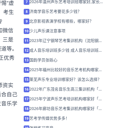
2026年温州声乐艺考培训班哪家好,家长
惕“虚
7
该如何选择？
，考生
济南学音乐艺考要花多少钱？
8
专
北京影视表演学校有哪些，哪家好？
9
如微信
少儿声乐课注意事项
10
；三是
2023年辽宁钢琴艺考集训机构（沈阳钢琴
11
学校哪个好）
报道等。
成人音乐培训班多少钱 成人音乐培训班费
12
用排名「已解决」
正优秀
国韵学员张砾心
13
2025年福州比较好的音乐艺考机构哪家好
14
「集训班招生中」
莱芜声乐专业培训哪家好？该怎么选择？
15
师资实
2022年广东茂名音乐生高三集训机构「考
16
适合自己
前集训营招生中」
2025年宁波声乐艺考培训机构哪家好「集
17
位音乐学
训班招生中」
2026年廊坊音乐艺考集训机构哪家好「考
18
前集训营招生」
艺考学传媒优势多多！
19
怎样练习高音