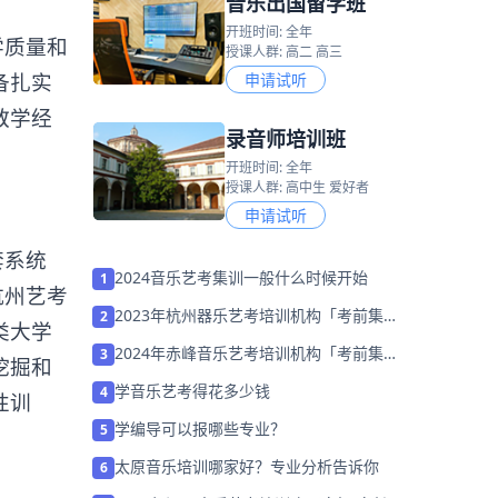
音乐出国留学班
开班时间: 全年
学质量和
授课人群: 高二 高三
备扎实
申请试听
教学经
录音师培训班
开班时间: 全年
授课人群: 高中生 爱好者
申请试听
套系统
2024音乐艺考集训一般什么时候开始
1
杭州
艺考
2023年 杭州器乐艺考培训机构「考前集训
2
类大学
营招生中」
2024年赤峰音乐艺考培训机构「考前集训
3
挖掘和
营招生中」
学音乐艺考得花多少钱
4
性训
学编导可以报哪些专业？
5
太原音乐培训哪家好？专业分析告诉你
6