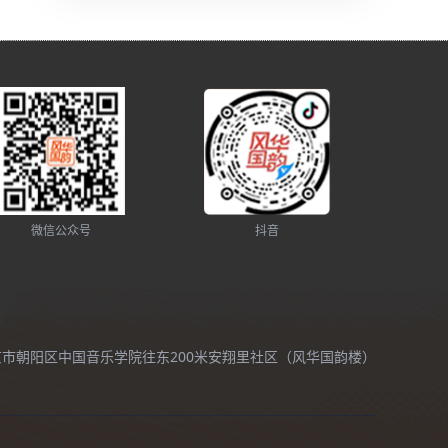
微信公众号
抖音
北京市朝阳区中国音乐学院往东200米安翔里社区（风华国韵楼）