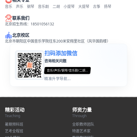
音乐
声乐
钢琴
音乐剧
二胡
小提琴
大提琴
古筝
扬琴
联系我们
北京招生热线：18501056132
北京校区
北京市朝阳区中国音乐学院往东200米安翔里社区（风华国韵楼）
扫码添加微信
咨询相关问题
音乐/声乐/钢琴/音乐剧/二胡...
精准升学导航...
精彩活动
师资力量
Teaching
Through
暑期预科班
全职教师团队
艺考全程班
特邀艺术家