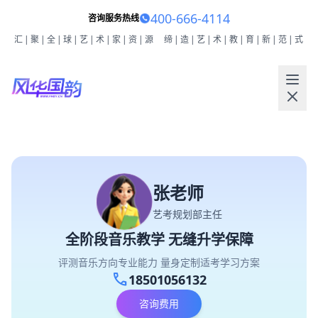
400-666-4114
咨询服务热线
汇|聚|全|球|艺|术|家|资|源
缔|造|艺|术|教|育|新|范|式
张老师
艺考规划部主任
全阶段音乐教学 无缝升学保障
评测音乐方向专业能力 量身定制适考学习方案
call
18501056132
咨询费用