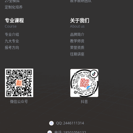
27全模拟
教学教研团队
定制化培养
专业课程
关于我们
Course
About us
专业介绍
品牌简介
九大专业
教学师资
报考方向
荣誉资质
往期讲座
微信公众号
抖音
QQ: 2446111314
电话: 18501056132