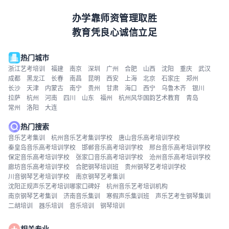
办学靠师资管理取胜
教育凭良心诚信立足
热门城市
浙江艺考培训
福建
南京
深圳
广州
合肥
山西
沈阳
重庆
武汉
成都
黑龙江
长春
南昌
昆明
西安
上海
北京
石家庄
郑州
长沙
天津
内蒙古
南宁
贵州
甘肃
海口
西宁
乌鲁木齐
银川
拉萨
杭州
河南
四川
山东
福州
杭州风华国韵艺术教育
青岛
常州
洛阳
大连
热门搜索
音乐艺考集训
杭州音乐艺考集训学校
唐山音乐高考培训学校
秦皇岛音乐高考培训学校
邯郸音乐高考培训学校
邢台音乐高考培训学校
保定音乐高考培训学校
张家口音乐高考培训学校
沧州音乐高考培训学校
廊坊音乐高考培训学校
合肥钢琴培训班
贵州钢琴艺考培训学校
川音钢琴艺考培训学校
南京钢琴艺考集训
沈阳正规声乐艺考培训哪家口碑好
杭州音乐艺考培训机构
南京钢琴艺考集训
济南音乐集训
寒假声乐集训班
声乐艺考生钢琴集训
二胡培训
器乐培训
音乐培训
钢琴培训
相关专业