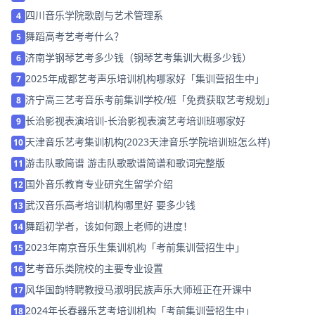
四川音乐学院歌剧与艺术管理系
4
舞蹈高考艺考考什么？
5
济南学钢琴艺考多少钱（钢琴艺考集训大概多少钱）
6
2025年成都艺考声乐培训机构哪家好「集训营招生中」
7
济宁高三艺考音乐考前集训学校/班「免费获取艺考规划」
8
长治影视表演培训-长治影视表演艺考培训班哪家好
9
天津音乐艺考集训机构(2023天津音乐学院培训班怎么样)
10
游击队歌简谱 游击队歌歌谱简谱和歌词完整版
11
国外音乐教育专业研究生留学介绍
12
武汉音乐高考培训机构哪里好 要多少钱
13
舞蹈初学者，该如何跟上老师的进度！
14
2023年南京音乐生集训机构「考前集训营招生中」
15
艺考音乐类院校的主要专业设置
16
风华国韵特聘教授马淑明民族声乐大师班正在开课中
17
2024年长春器乐艺考培训机构「考前集训营招生中」
18