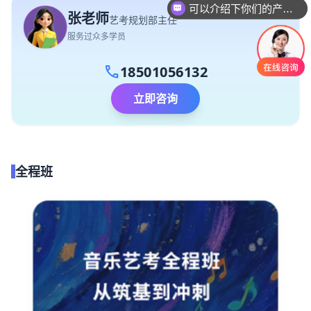
可以介绍下你们的产品么
张老师
艺考规划部主任
服务过众多学员
call
18501056132
立即咨询
全程班