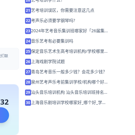
20
艺考培训误区，你需要注意这几点
21
考声乐必须要学钢琴吗?
22
2024年艺考音乐集训班哪家好「26届集
23
训招生中」
音乐艺考有必要集训吗
24
保定音乐艺术生高考培训机构/学校哪里好
25
我们联
「免费试听」
上海戏剧学院试题
26
青岛艺考音乐一般多少钱？会花多少钱？
27
泉州艺考声乐考前集训学校/机构哪个好
28
「免费试听」
汕头音乐培训机构 汕头音乐培训班排名
29
「国韵教育」
132
上海音乐剧培训学校哪家好_哪个好_学费
30
多少