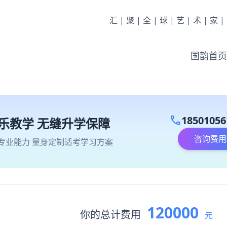
汇|聚|全|球|艺|术|家
国韵首页
call
18501056
乐教学 无缝升学保障
咨询费用
专业能力 量身定制适考学习方案
120000
你的总计费用
元