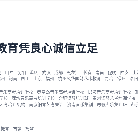
教育凭良心诚信立足
肥
山西
沈阳
重庆
武汉
成都
黑龙江
长春
南昌
昆明
西安
上
杭州
河南
四川
山东
福州
杭州风华国韵艺术教育
青岛
常州
洛阳
音乐高考培训学校
秦皇岛音乐高考培训学校
邯郸音乐高考培训学校
学校
廊坊音乐高考培训学校
合肥钢琴培训班
贵州钢琴艺考培训学校
艺考培训机构
南京钢琴艺考集训
济南音乐集训
寒假声乐集训班
声
大提琴
古筝
扬琴