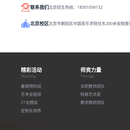
联系我们
北京招生热线：18501056132
北京校区
北京市朝阳区中国音乐学院往东200米安翔
精彩活动
师资力量
Teaching
Through
暑期预科班
全职教师团队
艺考全程班
特邀艺术家
27全模拟
教学教研团队
定制化培养