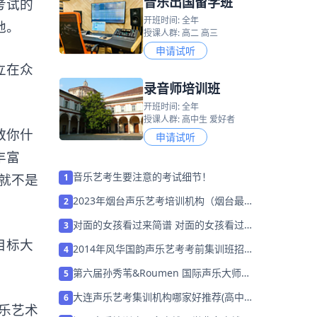
音乐出国留学班
考试的
开班时间: 全年
地。
授课人群: 高二 高三
申请试听
立在众
录音师培训班
开班时间: 全年
授课人群: 高中生 爱好者
教你什
申请试听
丰富
音乐艺考生要注意的考试细节！
就不是
1
2023年烟台声乐艺考培训机构（烟台最好
2
的声乐艺考学校）
对面的女孩看过来简谱 对面的女孩看过来
3
歌谱简谱和歌词完整版
目标大
2014年风华国韵声乐艺考考前集训班招生
4
中
第六届孙秀苇&Roumen 国际声乐大师班
5
火热报名中！
大连声乐艺考集训机构哪家好推荐(高中声
6
乐艺术
乐特长生烧钱吗)