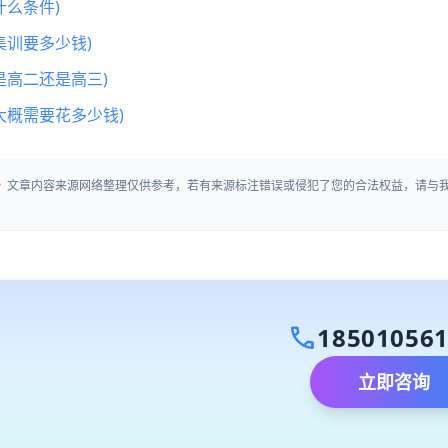
么条件)
集训要多少钱)
是高二还是高三)
大概需要花多少钱)
」》文章内容来源网络整理仅供参考，若有来源标注错误或侵犯了您的合法权益，请与
call
18501056
立即咨询
）