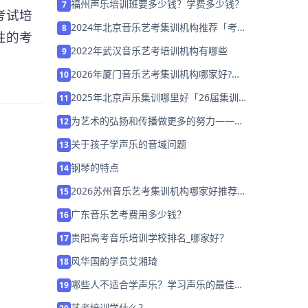
福州声乐培训班要多少钱？学费多少钱？
7
考试培
2024年北京音乐艺考集训机构推荐「考前
8
性的考
集训营招生中」
2022年武汉音乐艺考培训机构有哪些
9
2026年厦门音乐艺考集训机构哪家好?家
10
长该如何选择？
2025年北京声乐集训哪里好「26届集训
11
营招生中」
为艺术的弘扬和传播做更多的努力——陈
12
蔚导演在风华国韵拍摄宣传片
关于孩子学声乐的音域问题
13
钢琴的特点
14
2026苏州音乐艺考集训机构哪家好推荐
15
「考前集训营招生中」
广东音乐艺考费用多少钱？
16
贵阳高考音乐培训学校排名_哪家好？
17
风华国韵学员艾湘琦
18
哪些人不适合学声乐？学习声乐的最佳年
19
龄是多少？
艺考培训学什么？