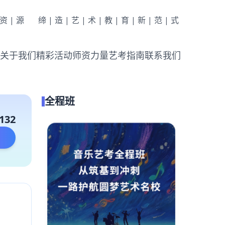
|资|源
缔|造|艺|术|教|育|新|范|式
关于我们
精彩活动
师资力量
艺考指南
联系我们
全程班
132