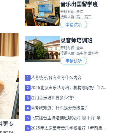
音乐出国留学班
开班时间: 全年
授课人群: 高二 高三
申请试听
录音师培训班
开班时间: 全年
授课人群: 高中生 爱好者
申请试听
艺考统考,各专业考什么内容
1
2026北京声乐艺考培训机构哪家好「27
2
届集训营招生中」
江门音乐培训要多少钱？
3
高考我知道：什么是分数级差？
4
北京播音主持培训班哪家好_哪个好_学费
5
供更专
多少
2025年太原艺考音乐学校推荐「考前集训
6