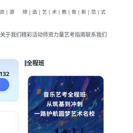
|资|源
缔|造|艺|术|教|育|新|范|式
关于我们
精彩活动
师资力量
艺考指南
联系我们
全程班
132