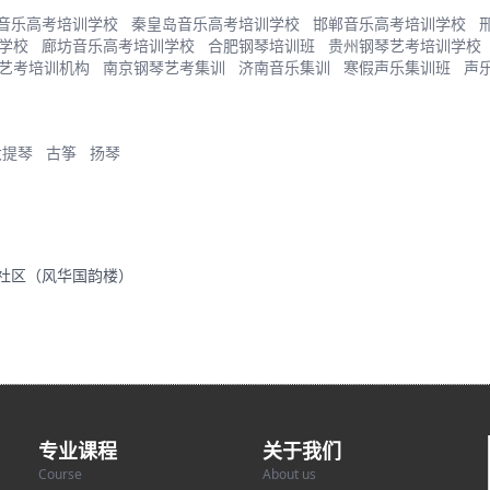
音乐高考培训学校
秦皇岛音乐高考培训学校
邯郸音乐高考培训学校
学校
廊坊音乐高考培训学校
合肥钢琴培训班
贵州钢琴艺考培训学校
艺考培训机构
南京钢琴艺考集训
济南音乐集训
寒假声乐集训班
声
大提琴
古筝
扬琴
里社区（风华国韵楼）
专业课程
关于我们
Course
About us