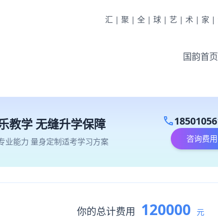
汇|聚|全|球|艺|术|家
国韵首页
call
18501056
乐教学 无缝升学保障
咨询费用
专业能力 量身定制适考学习方案
120000
你的总计费用
元