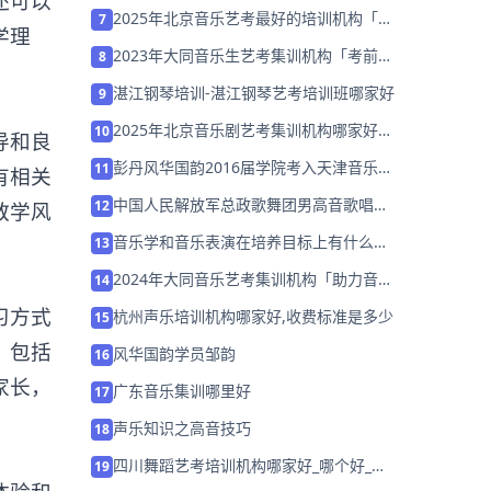
还可以
营招生中」
2025年北京音乐艺考最好的培训机构「集
7
学理
训营招生中」
2023年大同音乐生艺考集训机构「考前集
8
训营招生中」
湛江钢琴培训-湛江钢琴艺考培训班哪家好
9
2025年北京音乐剧艺考集训机构哪家好推
10
导和良
荐「26届集训招生」
彭丹风华国韵2016届学院考入天津音乐学
11
有相关
院
中国人民解放军总政歌舞团男高音歌唱家
12
教学风
阎维文来访风华国韵
音乐学和音乐表演在培养目标上有什么样
13
的区别？
2024年大同音乐艺考集训机构「助力音乐
14
艺考升学」
习方式
杭州声乐培训机构哪家好,收费标准是多少
15
，包括
风华国韵学员邹韵
16
家长，
广东音乐集训哪里好
17
声乐知识之高音技巧
18
四川舞蹈艺考培训机构哪家好_哪个好_学
19
费多少