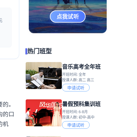
点我试听
元
热门班型
音乐高考全年班
开班时间: 全年
授课人群: 高二 高三
申请试听
暑假预科集训班
要的。
开班时间: 6-8月
构的口
授课人群: 初中-高中
的机
申请试听