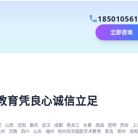
call
18501056
立即咨询
）
教育凭良心诚信立足
肥
山西
沈阳
重庆
武汉
成都
黑龙江
长春
南昌
昆明
西安
上
杭州
河南
四川
山东
福州
杭州风华国韵艺术教育
青岛
常州
洛阳