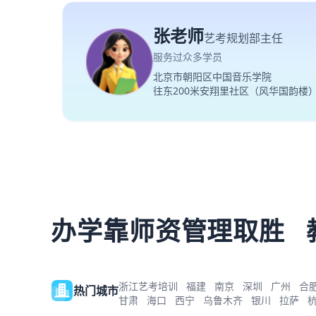
张老师
艺考规划部主任
服务过众多学员
北京市朝阳区中国音乐学院
往东200米安翔里社区（风华国韵楼
办学靠师资管理取胜
浙江艺考培训
福建
南京
深圳
广州
合
热门城市
甘肃
海口
西宁
乌鲁木齐
银川
拉萨