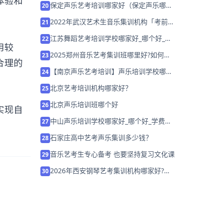
体验和
保定声乐艺考培训哪家好（保定声乐哪儿
20
教得好）
2022年武汉艺术生音乐集训机构「考前集
21
训营招生中」
江苏舞蹈艺考培训学校哪家好_哪个好_学
22
用较
费多少
2025郑州音乐艺考集训班哪里好?如何选
23
合理的
择培训机构？
【南京声乐艺考培训】声乐培训学校哪家
24
好？
北京艺考培训机构哪家好？
25
北京声乐培训班哪个好
26
实现自
中山声乐培训学校哪家好_哪个好_学费多
27
少
石家庄高中艺考声乐集训多少钱？
28
音乐艺考生专心备考 也要坚持复习文化课
29
2026年西安钢琴艺考集训机构哪家好?家
30
长该如何选择？