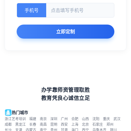
手机号
立即定制
办学靠师资管理取胜
教育凭良心诚信立足
热门城市
浙江艺考培训
福建
南京
深圳
广州
合肥
山西
沈阳
重庆
武汉
成都
黑龙江
长春
南昌
昆明
西安
上海
北京
石家庄
郑州
长沙
天津
内蒙古
南宁
贵州
甘肃
海口
西宁
乌鲁木齐
银川