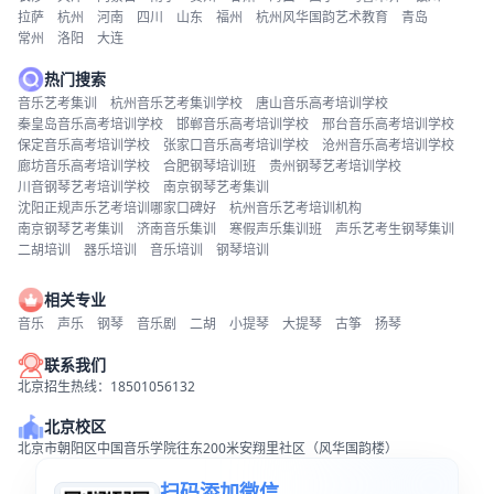
拉萨
杭州
河南
四川
山东
福州
杭州风华国韵艺术教育
青岛
常州
洛阳
大连
热门搜索
音乐艺考集训
杭州音乐艺考集训学校
唐山音乐高考培训学校
秦皇岛音乐高考培训学校
邯郸音乐高考培训学校
邢台音乐高考培训学校
保定音乐高考培训学校
张家口音乐高考培训学校
沧州音乐高考培训学校
廊坊音乐高考培训学校
合肥钢琴培训班
贵州钢琴艺考培训学校
川音钢琴艺考培训学校
南京钢琴艺考集训
沈阳正规声乐艺考培训哪家口碑好
杭州音乐艺考培训机构
南京钢琴艺考集训
济南音乐集训
寒假声乐集训班
声乐艺考生钢琴集训
二胡培训
器乐培训
音乐培训
钢琴培训
相关专业
音乐
声乐
钢琴
音乐剧
二胡
小提琴
大提琴
古筝
扬琴
联系我们
北京招生热线：18501056132
北京校区
北京市朝阳区中国音乐学院往东200米安翔里社区（风华国韵楼）
扫码添加微信