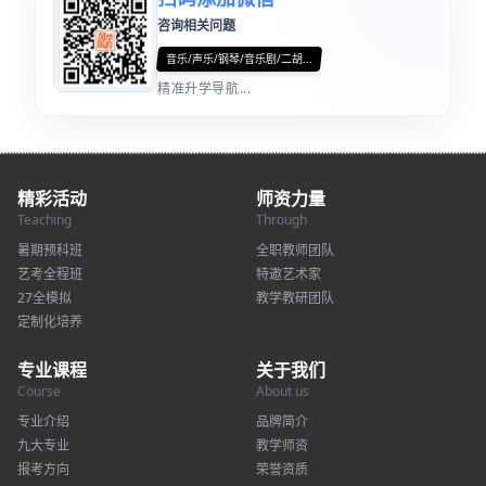
咨询相关问题
音乐/声乐/钢琴/音乐剧/二胡...
精准升学导航...
精彩活动
师资力量
Teaching
Through
暑期预科班
全职教师团队
艺考全程班
特邀艺术家
27全模拟
教学教研团队
定制化培养
专业课程
关于我们
Course
About us
专业介绍
品牌简介
九大专业
教学师资
报考方向
荣誉资质