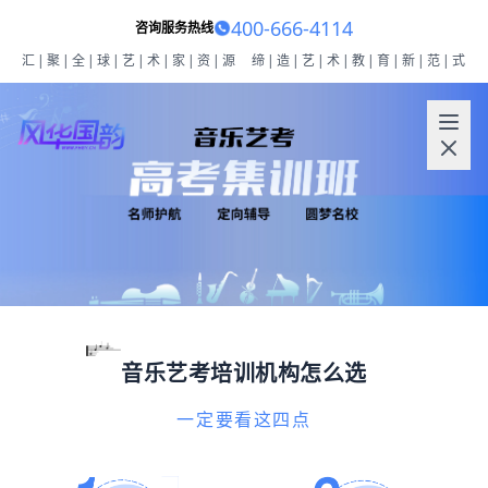
400-666-4114
咨询服务热线
汇|聚|全|球|艺|术|家|资|源
缔|造|艺|术|教|育|新|范|式
音乐艺考培训机构怎么选
一定要看这四点