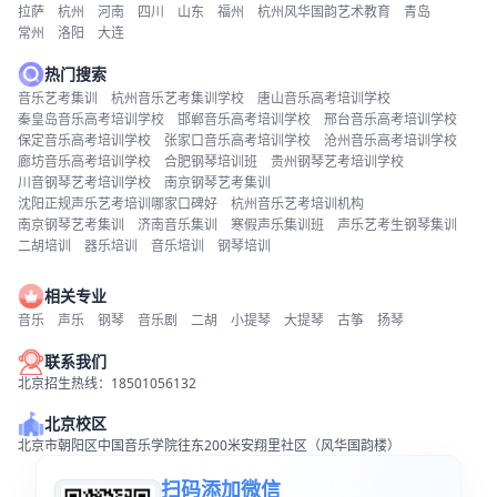
拉萨
杭州
河南
四川
山东
福州
杭州风华国韵艺术教育
青岛
常州
洛阳
大连
热门搜索
音乐艺考集训
杭州音乐艺考集训学校
唐山音乐高考培训学校
秦皇岛音乐高考培训学校
邯郸音乐高考培训学校
邢台音乐高考培训学校
保定音乐高考培训学校
张家口音乐高考培训学校
沧州音乐高考培训学校
廊坊音乐高考培训学校
合肥钢琴培训班
贵州钢琴艺考培训学校
川音钢琴艺考培训学校
南京钢琴艺考集训
沈阳正规声乐艺考培训哪家口碑好
杭州音乐艺考培训机构
南京钢琴艺考集训
济南音乐集训
寒假声乐集训班
声乐艺考生钢琴集训
二胡培训
器乐培训
音乐培训
钢琴培训
相关专业
音乐
声乐
钢琴
音乐剧
二胡
小提琴
大提琴
古筝
扬琴
联系我们
北京招生热线：18501056132
北京校区
北京市朝阳区中国音乐学院往东200米安翔里社区（风华国韵楼）
扫码添加微信