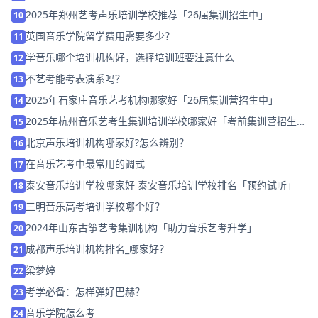
2025年郑州艺考声乐培训学校推荐「26届集训招生中」
10
英国音乐学院留学费用需要多少？
11
学音乐哪个培训机构好，选择培训班要注意什么
12
不艺考能考表演系吗？
13
2025年石家庄音乐艺考机构哪家好「26届集训营招生中」
14
2025年杭州音乐艺考生集训培训学校哪家好「考前集训营招生
15
中」
北京声乐培训机构哪家好?怎么辨别？
16
在音乐艺考中最常用的调式
17
泰安音乐培训学校哪家好 泰安音乐培训学校排名「预约试听」
18
三明音乐高考培训学校哪个好？
19
2024年山东古筝艺考集训机构「助力音乐艺考升学」
20
成都声乐培训机构排名_哪家好？
21
梁梦婷
22
考学必备：怎样弹好巴赫？
23
音乐学院怎么考
24