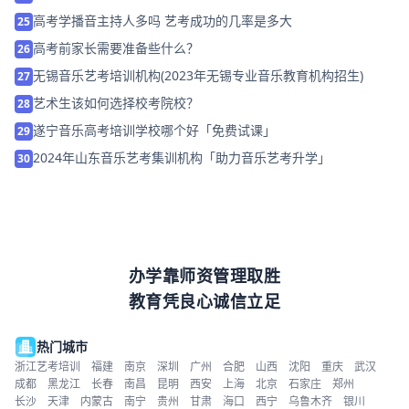
高考学播音主持人多吗 艺考成功的几率是多大
25
高考前家长需要准备些什么？
26
无锡音乐艺考培训机构(2023年无锡专业音乐教育机构招生)
27
艺术生该如何选择校考院校？
28
遂宁音乐高考培训学校哪个好「免费试课」
29
2024年山东音乐艺考集训机构「助力音乐艺考升学」
30
办学靠师资管理取胜
教育凭良心诚信立足
热门城市
浙江艺考培训
福建
南京
深圳
广州
合肥
山西
沈阳
重庆
武汉
成都
黑龙江
长春
南昌
昆明
西安
上海
北京
石家庄
郑州
长沙
天津
内蒙古
南宁
贵州
甘肃
海口
西宁
乌鲁木齐
银川