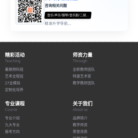
咨询相关问题
音乐/声乐/钢琴/音乐剧/二胡...
精准升学导航...
精彩活动
师资力量
Teaching
Through
暑期预科班
全职教师团队
艺考全程班
特邀艺术家
27全模拟
教学教研团队
定制化培养
专业课程
关于我们
Course
About us
专业介绍
品牌简介
九大专业
教学师资
报考方向
荣誉资质