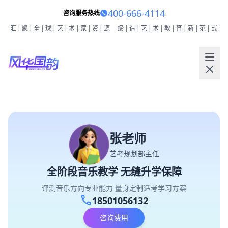
400-666-4114
咨询服务热线
汇|聚|全|球|艺|术|家|资|源
缔|造|艺|术|教|育|新|范|式
张老师
艺考规划部主任
全阶段音乐教学 无缝升学保障
评测音乐方向专业能力 量身定制适考学习方案
call
18501056132
咨询费用