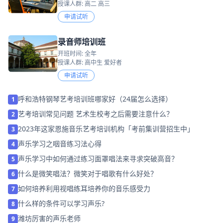
授课人群: 高二 高三
申请试听
录音师培训班
开班时间: 全年
授课人群: 高中生 爱好者
申请试听
呼和浩特钢琴艺考培训班哪家好（24届怎么选择）
1
艺考培训常见问题 艺术生校考之后需要注意什么？
2
2023年这家恩施音乐艺考培训机构「考前集训营招生中」
3
声乐学习之咽音练习法心得
4
声乐学习中如何通过练习面罩唱法来寻求突破高音？
5
什么是微笑唱法？微笑对于唱歌有什么好处？
6
如何培养利用视唱练耳培养你的音乐感受力
7
什么样的条件可以学习声乐?
8
潍坊厉害的声乐老师
9