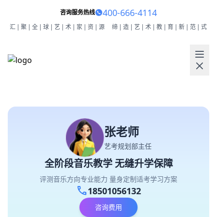
400-666-4114
咨询服务热线
汇|聚|全|球|艺|术|家|资|源
缔|造|艺|术|教|育|新|范|式
张老师
艺考规划部主任
全阶段音乐教学 无缝升学保障
评测音乐方向专业能力 量身定制适考学习方案
call
18501056132
咨询费用