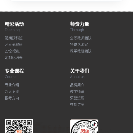
精彩活动
师资力量
Teaching
Through
暑期预科班
全职教师团队
艺考全程班
特邀艺术家
27全模拟
教学教研团队
定制化培养
专业课程
关于我们
Course
About us
专业介绍
品牌简介
九大专业
教学师资
报考方向
荣誉资质
往期讲座