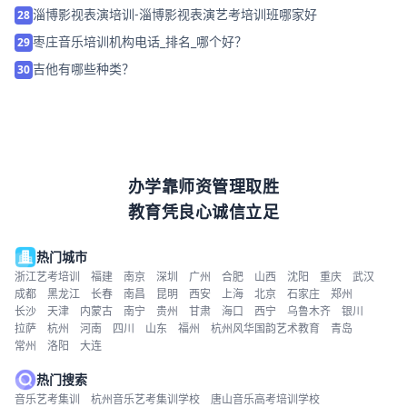
淄博影视表演培训-淄博影视表演艺考培训班哪家好
28
枣庄音乐培训机构电话_排名_哪个好？
29
吉他有哪些种类？
30
办学靠师资管理取胜
教育凭良心诚信立足
热门城市
浙江艺考培训
福建
南京
深圳
广州
合肥
山西
沈阳
重庆
武汉
成都
黑龙江
长春
南昌
昆明
西安
上海
北京
石家庄
郑州
长沙
天津
内蒙古
南宁
贵州
甘肃
海口
西宁
乌鲁木齐
银川
拉萨
杭州
河南
四川
山东
福州
杭州风华国韵艺术教育
青岛
常州
洛阳
大连
热门搜索
音乐艺考集训
杭州音乐艺考集训学校
唐山音乐高考培训学校