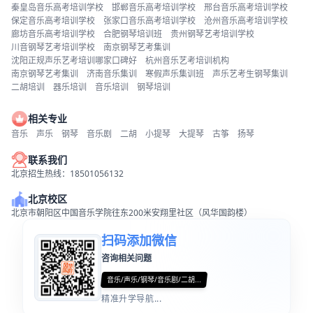
秦皇岛音乐高考培训学校
邯郸音乐高考培训学校
邢台音乐高考培训学校
保定音乐高考培训学校
张家口音乐高考培训学校
沧州音乐高考培训学校
廊坊音乐高考培训学校
合肥钢琴培训班
贵州钢琴艺考培训学校
川音钢琴艺考培训学校
南京钢琴艺考集训
沈阳正规声乐艺考培训哪家口碑好
杭州音乐艺考培训机构
南京钢琴艺考集训
济南音乐集训
寒假声乐集训班
声乐艺考生钢琴集训
二胡培训
器乐培训
音乐培训
钢琴培训
相关专业
音乐
声乐
钢琴
音乐剧
二胡
小提琴
大提琴
古筝
扬琴
联系我们
北京招生热线：18501056132
北京校区
北京市朝阳区中国音乐学院往东200米安翔里社区（风华国韵楼）
扫码添加微信
咨询相关问题
音乐/声乐/钢琴/音乐剧/二胡...
精准升学导航...