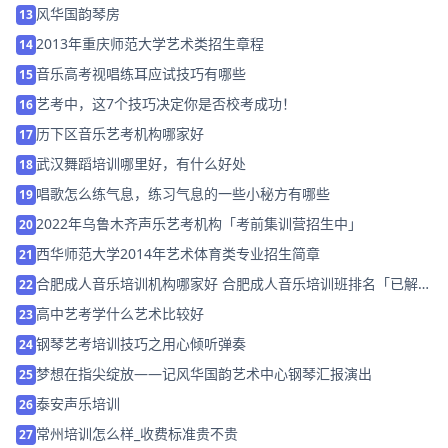
风华国韵琴房
13
2013年重庆师范大学艺术类招生章程
14
音乐高考视唱练耳应试技巧有哪些
15
艺考中，这7个技巧决定你是否校考成功！
16
历下区音乐艺考机构哪家好
17
武汉舞蹈培训哪里好，有什么好处
18
唱歌怎么练气息，练习气息的一些小秘方有哪些
19
2022年乌鲁木齐声乐艺考机构「考前集训营招生中」
20
西华师范大学2014年艺术体育类专业招生简章
21
合肥成人音乐培训机构哪家好 合肥成人音乐培训班排名「已解
22
决」
高中艺考学什么艺术比较好
23
钢琴艺考培训技巧之用心倾听弹奏
24
梦想在指尖绽放——记风华国韵艺术中心钢琴汇报演出
25
泰安声乐培训
26
常州培训怎么样_收费标准贵不贵
27