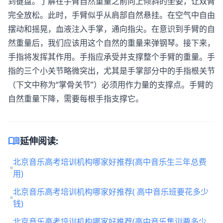
到键盘。了解在手臂自然重量之前向上倾斜的坐姿，让双臂
完全放松。此时，手臂似乎从肩部自然悬挂。在空气中自由
摆动和摇晃，血液注入手掌，通向指尖。在意识到手臂的自
然重量后，我们应该用这个自然的重量来弹钢琴。接下来，
手指将发挥其作用。手指应承受并支撑整个手臂的重量。手
指的三个小关节略微突出，尤其是手掌部分中的手指根关节
（下文中称为“掌骨关节”）必须用作力量的支撑点。手臂的
自然重量下降，需要每根手指支撑它。
menu_book
延伸阅读:
北京音乐高考培训机构哪家好推荐(高中音乐生三年总费
用)
北京音乐高考培训机构哪家好推荐( 高中音乐班要花多少
钱)
北京音乐高考培训机构哪家好推荐(高中音乐集训要多少