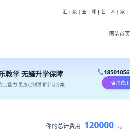
汇|聚|全|球|艺|术|家
国韵首页
call
18501056
乐教学 无缝升学保障
咨询费用
专业能力 量身定制适考学习方案
120000
你的总计费用
元