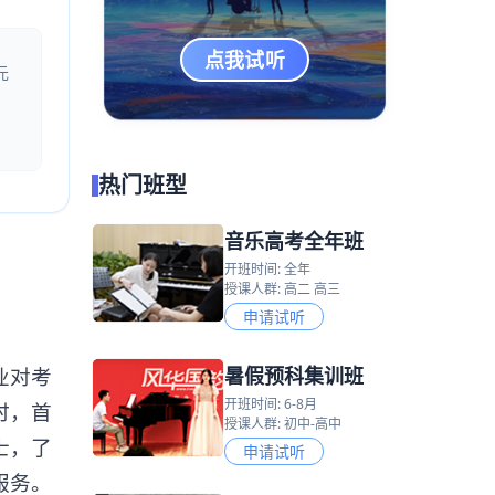
点我试听
元
热门班型
音乐高考全年班
开班时间: 全年
授课人群: 高二 高三
申请试听
暑假预科集训班
业对考
开班时间: 6-8月
时，首
授课人群: 初中-高中
士，了
申请试听
服务。