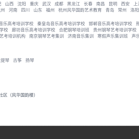
肥
山西
沈阳
重庆
武汉
成都
黑龙江
长春
南昌
昆明
西安
上
杭州
河南
四川
山东
福州
杭州风华国韵艺术教育
青岛
常州
洛阳
音乐高考培训学校
秦皇岛音乐高考培训学校
邯郸音乐高考培训学校
学校
廊坊音乐高考培训学校
合肥钢琴培训班
贵州钢琴艺考培训学校
艺考培训机构
南京钢琴艺考集训
济南音乐集训
寒假声乐集训班
声
大提琴
古筝
扬琴
里社区（风华国韵楼）