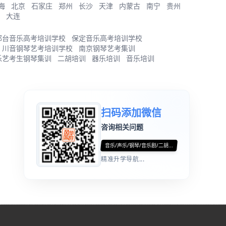
海
北京
石家庄
郑州
长沙
天津
内蒙古
南宁
贵州
大连
邢台音乐高考培训学校
保定音乐高考培训学校
川音钢琴艺考培训学校
南京钢琴艺考集训
乐艺考生钢琴集训
二胡培训
器乐培训
音乐培训
扫码添加微信
咨询相关问题
音乐/声乐/钢琴/音乐剧/二胡...
精准升学导航...