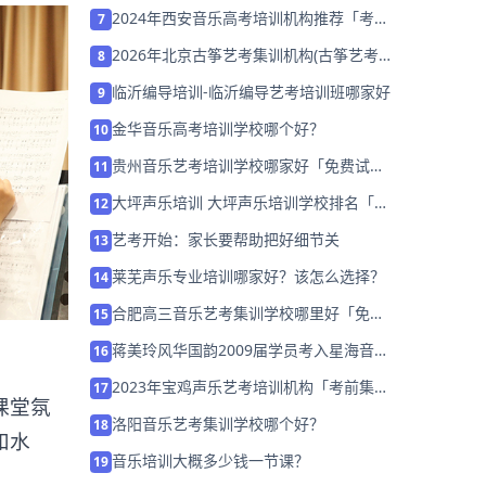
巧
2024年西安音乐高考培训机构推荐「考前
7
集训营招生中」
2026年北京古筝艺考集训机构(古筝艺考
8
生考些什么)
临沂编导培训-临沂编导艺考培训班哪家好
9
金华音乐高考培训学校哪个好？
10
贵州音乐艺考培训学校哪家好「免费试
11
学」
大坪声乐培训 大坪声乐培训学校排名「已
12
解决」
艺考开始：家长要帮助把好细节关
13
莱芜声乐专业培训哪家好？该怎么选择？
14
合肥高三音乐艺考集训学校哪里好「免费
15
试听」
蒋美玲风华国韵2009届学员考入星海音乐
16
学院
2023年宝鸡声乐艺考培训机构「考前集训
17
课堂氛
营招生中」
洛阳音乐艺考集训学校哪个好？
18
和水
音乐培训大概多少钱一节课？
19