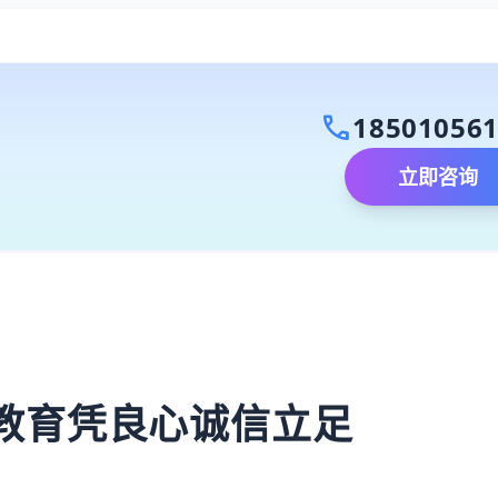
call
18501056
立即咨询
）
教育凭良心诚信立足