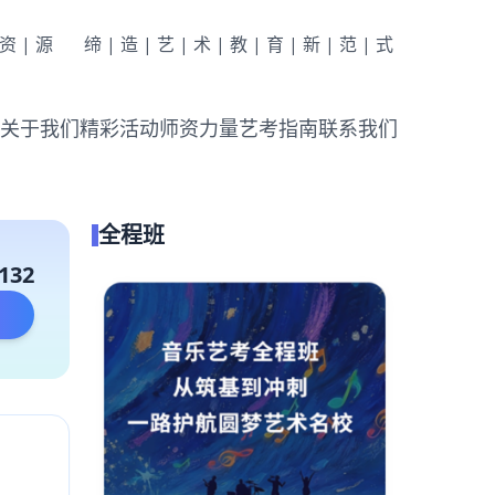
|资|源
缔|造|艺|术|教|育|新|范|式
关于我们
精彩活动
师资力量
艺考指南
联系我们
全程班
132