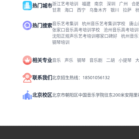
浙江艺考培训
福建
南京
深圳
广州
合
热门城市
甘肃
海口
西宁
乌鲁木齐
银川
拉萨
音乐艺考集训
杭州音乐艺考集训学校
唐山
热门搜索
张家口音乐高考培训学校
沧州音乐高考培训
沈阳正规声乐艺考培训哪家口碑好
杭州音乐
钢琴培训
相关专业
音乐
声乐
钢琴
音乐剧
二胡
小提琴
联系我们
北京招生热线：18501056132
北京校区
北京市朝阳区中国音乐学院往东200米安翔