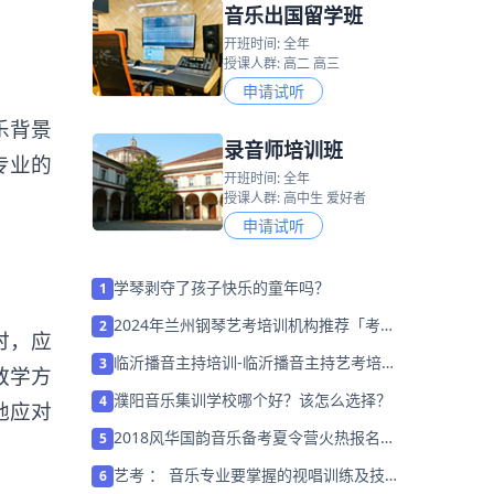
音乐出国留学班
开班时间: 全年
授课人群: 高二 高三
申请试听
乐背景
录音师培训班
专业的
开班时间: 全年
授课人群: 高中生 爱好者
申请试听
学琴剥夺了孩子快乐的童年吗？
1
2024年兰州钢琴艺考培训机构推荐「考前
2
时，应
集训营招生中」
临沂播音主持培训-临沂播音主持艺考培训
3
教学方
班哪家好
濮阳音乐集训学校哪个好？该怎么选择？
4
地应对
2018风华国韵音乐备考夏令营火热报名
5
中！蓄积能量，直面音乐学院！
艺考 ： 音乐专业要掌握的视唱训练及技
6