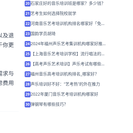
石家庄好的音乐培训班是哪家？多少钱？
20
艺考生如何选择院校就学
21
河南音乐艺考培训机构排名哪家好「免费
22
试学」
国韵学员胡琦
23
以及退
2024年福州声乐艺考集训机构哪家好推荐
于你更
24
「集训班招生中」
【上海音乐艺考培训学校】流行唱法的特
25
点有哪些？
【高考声乐艺术培训】声乐考试有哪些技
26
巧？
需求与
福州音乐高考培训机构排名_哪家好？
27
虑费用
声乐培训好不好：“艺考热”的外在推力
28
2022年厦门音乐艺考培训机构哪家好
29
弹钢琴有哪些技巧？
30