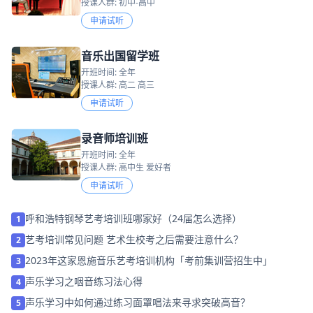
授课人群: 初中-高中
申请试听
音乐出国留学班
开班时间: 全年
授课人群: 高二 高三
申请试听
录音师培训班
开班时间: 全年
授课人群: 高中生 爱好者
申请试听
呼和浩特钢琴艺考培训班哪家好（24届怎么选择）
1
艺考培训常见问题 艺术生校考之后需要注意什么？
2
2023年这家恩施音乐艺考培训机构「考前集训营招生中」
3
声乐学习之咽音练习法心得
4
声乐学习中如何通过练习面罩唱法来寻求突破高音？
5