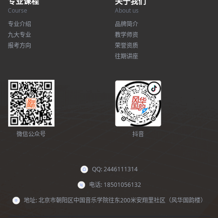
专业课程
关于我们
Course
About us
专业介绍
品牌简介
九大专业
教学师资
报考方向
荣誉资质
往期讲座
微信公众号
抖音
QQ: 2446111314
电话: 18501056132
地址: 北京市朝阳区中国音乐学院往东200米安翔里社区（风华国韵楼）