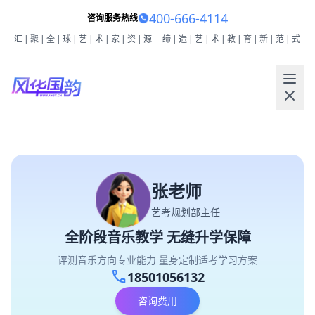
400-666-4114
咨询服务热线
汇|聚|全|球|艺|术|家|资|源
缔|造|艺|术|教|育|新|范|式
张老师
艺考规划部主任
全阶段音乐教学 无缝升学保障
评测音乐方向专业能力 量身定制适考学习方案
call
18501056132
咨询费用