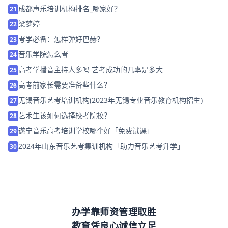
成都声乐培训机构排名_哪家好？
21
梁梦婷
22
考学必备：怎样弹好巴赫？
23
音乐学院怎么考
24
高考学播音主持人多吗 艺考成功的几率是多大
25
高考前家长需要准备些什么？
26
无锡音乐艺考培训机构(2023年无锡专业音乐教育机构招生)
27
艺术生该如何选择校考院校？
28
遂宁音乐高考培训学校哪个好「免费试课」
29
2024年山东音乐艺考集训机构「助力音乐艺考升学」
30
办学靠师资管理取胜
教育凭良心诚信立足