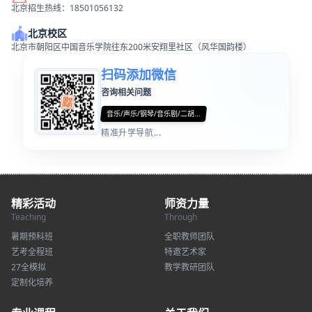
北京招生热线：18501056132
北京校区
北京市朝阳区中国音乐学院往东200米安翔里社区（风华国韵楼）
扫码添加微信
咨询相关问题
音乐/声乐/钢琴/音乐剧/二胡...
精准升学导航...
精彩活动
师资力量
Teaching
Through
暑期预科班
全职教师团队
艺考全程班
特邀艺术家
27全模拟
教学教研团队
定制化培养