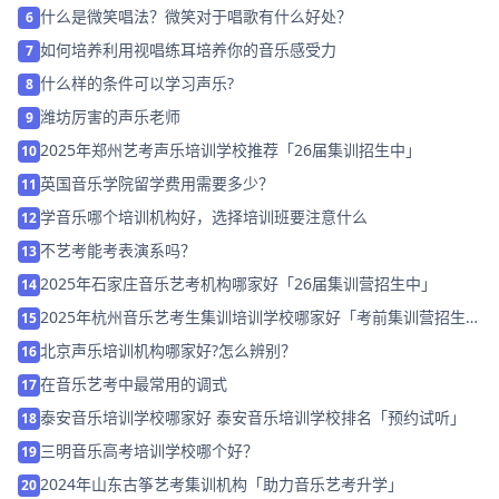
什么是微笑唱法？微笑对于唱歌有什么好处？
6
如何培养利用视唱练耳培养你的音乐感受力
7
什么样的条件可以学习声乐?
8
潍坊厉害的声乐老师
9
2025年郑州艺考声乐培训学校推荐「26届集训招生中」
10
英国音乐学院留学费用需要多少？
11
学音乐哪个培训机构好，选择培训班要注意什么
12
不艺考能考表演系吗？
13
2025年石家庄音乐艺考机构哪家好「26届集训营招生中」
14
2025年杭州音乐艺考生集训培训学校哪家好「考前集训营招生
15
中」
北京声乐培训机构哪家好?怎么辨别？
16
在音乐艺考中最常用的调式
17
泰安音乐培训学校哪家好 泰安音乐培训学校排名「预约试听」
18
三明音乐高考培训学校哪个好？
19
2024年山东古筝艺考集训机构「助力音乐艺考升学」
20