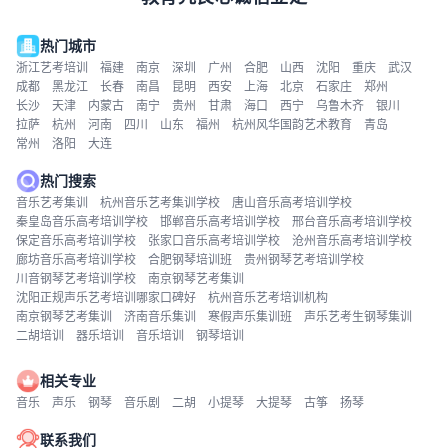
热门城市
浙江艺考培训
福建
南京
深圳
广州
合肥
山西
沈阳
重庆
武汉
成都
黑龙江
长春
南昌
昆明
西安
上海
北京
石家庄
郑州
长沙
天津
内蒙古
南宁
贵州
甘肃
海口
西宁
乌鲁木齐
银川
拉萨
杭州
河南
四川
山东
福州
杭州风华国韵艺术教育
青岛
常州
洛阳
大连
热门搜索
音乐艺考集训
杭州音乐艺考集训学校
唐山音乐高考培训学校
秦皇岛音乐高考培训学校
邯郸音乐高考培训学校
邢台音乐高考培训学校
保定音乐高考培训学校
张家口音乐高考培训学校
沧州音乐高考培训学校
廊坊音乐高考培训学校
合肥钢琴培训班
贵州钢琴艺考培训学校
川音钢琴艺考培训学校
南京钢琴艺考集训
沈阳正规声乐艺考培训哪家口碑好
杭州音乐艺考培训机构
南京钢琴艺考集训
济南音乐集训
寒假声乐集训班
声乐艺考生钢琴集训
二胡培训
器乐培训
音乐培训
钢琴培训
相关专业
音乐
声乐
钢琴
音乐剧
二胡
小提琴
大提琴
古筝
扬琴
联系我们