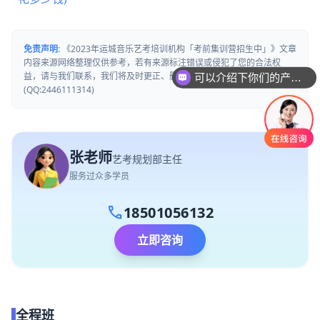
免责声明:
《2023年运城音乐艺考培训机构「考前集训营招生中」》文章
可以介绍下你们的产品么
内容来源网络整理仅供参考，若有来源标注错误或侵犯了您的合法权
益，请与我们联系，我们将及时更正、删除或依法处理。
你们是怎么收费的呢
(QQ:2446111314)
张老师
艺考规划部主任
服务过众多学员
call
18501056132
立即咨询
全程班