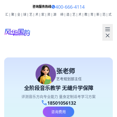
400-666-4114
咨询服务热线
汇|聚|全|球|艺|术|家|资|源
缔|造|艺|术|教|育|新|范|式
张老师
艺考规划部主任
全阶段音乐教学 无缝升学保障
评测音乐方向专业能力 量身定制适考学习方案
call
18501056132
咨询费用