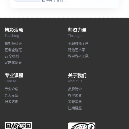
精准升学导航...
精彩活动
师资力量
Teaching
Through
暑期预科班
全职教师团队
艺考全程班
特邀艺术家
27全模拟
教学教研团队
定制化培养
专业课程
关于我们
Course
About us
专业介绍
品牌简介
九大专业
教学师资
报考方向
荣誉资质
往期讲座