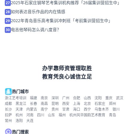
2025年石家庄钢琴艺考集训机构推荐「26届集训营招生中」
27
如何表达音乐作品的内在情感
28
2022年青岛音乐高考集训冲刺班「考前集训营招生中」
29
电吉他琴码怎么调八度音？
30
办学靠师资管理取胜
教育凭良心诚信立足
热门城市
浙江艺考培训
福建
南京
深圳
广州
合肥
山西
沈阳
重庆
武汉
成都
黑龙江
长春
南昌
昆明
西安
上海
北京
石家庄
郑州
长沙
天津
内蒙古
南宁
贵州
甘肃
海口
西宁
乌鲁木齐
银川
拉萨
杭州
河南
四川
山东
福州
杭州风华国韵艺术教育
青岛
常州
洛阳
大连
热门搜索