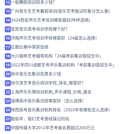
一般舞蹈培训班多少钱？
12
广州音乐生艺考暑假培训(音乐艺考面试形象分怎么拿)
13
2024西安声乐艺考培训哪家最好(咋样选择)
14
宜宾音乐高考培训学校哪个好？
15
济南声乐艺考培训学校哪家好（24届怎么选择）
16
红歌比赛中荣获佳绩
17
大兴钢琴艺考辅导机构「24届考前集训营招生中」
18
2022年四川成都艺考声乐集训机构「考前集训营招生中」
19
高中音乐生集训花费多少钱
20
哈尔滨艺考音乐培训学校_排名_哪家好？
21
上海声乐乐理培训机构_声乐课程_价格_报名
22
淄博高中音乐集训班哪家好（怎么选择）
23
陕西高考音乐集训机构排名（2023年有哪些怎么选择）
24
那些年，我们艺考曾经踩过的坑
25
中国传媒大学2012年艺考报名费超过200万元
26