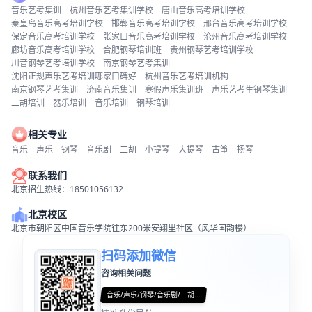
音乐艺考集训
杭州音乐艺考集训学校
唐山音乐高考培训学校
秦皇岛音乐高考培训学校
邯郸音乐高考培训学校
邢台音乐高考培训学校
保定音乐高考培训学校
张家口音乐高考培训学校
沧州音乐高考培训学校
廊坊音乐高考培训学校
合肥钢琴培训班
贵州钢琴艺考培训学校
川音钢琴艺考培训学校
南京钢琴艺考集训
沈阳正规声乐艺考培训哪家口碑好
杭州音乐艺考培训机构
南京钢琴艺考集训
济南音乐集训
寒假声乐集训班
声乐艺考生钢琴集训
二胡培训
器乐培训
音乐培训
钢琴培训
相关专业
音乐
声乐
钢琴
音乐剧
二胡
小提琴
大提琴
古筝
扬琴
联系我们
北京招生热线：18501056132
北京校区
北京市朝阳区中国音乐学院往东200米安翔里社区（风华国韵楼）
扫码添加微信
咨询相关问题
音乐/声乐/钢琴/音乐剧/二胡...