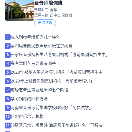
录音师培训班
开班时间: 全年
授课人群: 高中生 爱好者
申请试听
成人钢琴考级和少儿一样么
1
第四届全国民族声乐论坛在京闭幕
2
石家庄音乐特长生艺考集训机构「考前集训营招生中」
3
高考舞蹈艺考要求有哪些
4
2023年郑州古筝艺考集训机构「考前集训营招生中」
5
2023年上戏音乐剧集训机构「考前艺考培训」
6
编导艺考生需要经历的七个阶段
7
学习钢琴的四种方法
8
河南省音乐考前集训学校哪家好「免费试学」
9
日照声乐培训机构
10
汕尾音乐培训哪家好 汕尾音乐培训班排名「已解决」
11