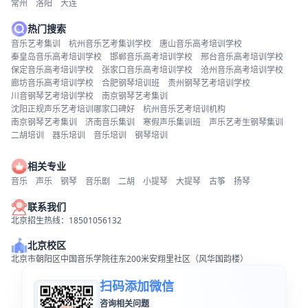
常州
洛阳
大连
热门搜索
音乐艺考集训
杭州音乐艺考集训学校
唐山音乐高考培训学校
秦皇岛音乐高考培训学校
邯郸音乐高考培训学校
邢台音乐高考培训学校
保定音乐高考培训学校
张家口音乐高考培训学校
沧州音乐高考培训学校
廊坊音乐高考培训学校
合肥钢琴培训班
贵州钢琴艺考培训学校
川音钢琴艺考培训学校
南京钢琴艺考集训
沈阳正规声乐艺考培训哪家口碑好
杭州音乐艺考培训机构
南京钢琴艺考集训
济南音乐集训
寒假声乐集训班
声乐艺考生钢琴集训
二胡培训
器乐培训
音乐培训
钢琴培训
相关专业
音乐
声乐
钢琴
音乐剧
二胡
小提琴
大提琴
古筝
扬琴
联系我们
北京招生热线：18501056132
北京校区
北京市朝阳区中国音乐学院往东200米安翔里社区（风华国韵楼）
扫码添加微信
咨询相关问题