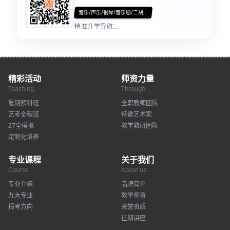
音乐/声乐/钢琴/音乐剧/二胡...
精准升学导航...
精彩活动
师资力量
Teaching
Through
暑期预科班
全职教师团队
艺考全程班
特邀艺术家
27全模拟
教学教研团队
定制化培养
专业课程
关于我们
Course
About us
专业介绍
品牌简介
九大专业
教学师资
报考方向
荣誉资质
往期讲座