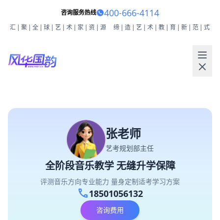
400-666-4114
咨询服务热线
汇|聚|全|球|艺|术|家|资|源
缔|造|艺|术|教|育|新|范|式
张老师
艺考规划部主任
全阶段音乐教学 无缝升学保障
评测音乐方向专业能力 量身定制适考学习方案
call
18501056132
咨询费用