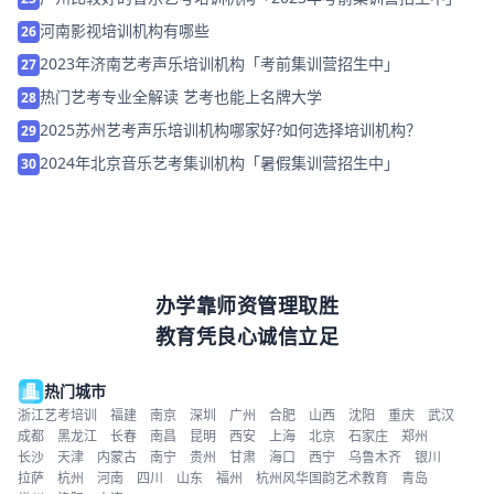
河南影视培训机构有哪些
26
2023年济南艺考声乐培训机构「考前集训营招生中」
27
热门艺考专业全解读 艺考也能上名牌大学
28
2025苏州艺考声乐培训机构哪家好?如何选择培训机构？
29
2024年北京音乐艺考集训机构「暑假集训营招生中」
30
办学靠师资管理取胜
教育凭良心诚信立足
热门城市
浙江艺考培训
福建
南京
深圳
广州
合肥
山西
沈阳
重庆
武汉
成都
黑龙江
长春
南昌
昆明
西安
上海
北京
石家庄
郑州
长沙
天津
内蒙古
南宁
贵州
甘肃
海口
西宁
乌鲁木齐
银川
拉萨
杭州
河南
四川
山东
福州
杭州风华国韵艺术教育
青岛