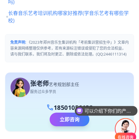
吗)
长春音乐艺考培训机构哪家好推荐(学音乐艺考有哪些学
校)
免责声明:
《2023年郑州音乐生集训机构「考前集训营招生中」》文章内
容来源网络整理仅供参考，若有来源标注错误或侵犯了您的合法权益，
请与我们联系，我们将及时更正、删除或依法处理。(QQ:2446111314)
张老师
艺考规划部主任
服务过众多学员
可以介绍下你们的产品么
call
18501056132
你们是怎么收费的呢
立即咨询