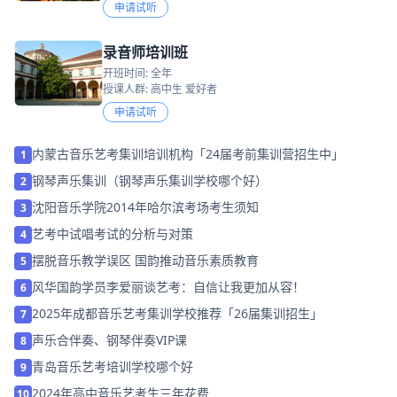
申请试听
录音师培训班
开班时间: 全年
授课人群: 高中生 爱好者
申请试听
内蒙古音乐艺考集训培训机构「24届考前集训营招生中」
1
钢琴声乐集训（钢琴声乐集训学校哪个好）
2
沈阳音乐学院2014年哈尔滨考场考生须知
3
艺考中试唱考试的分析与对策
4
摆脱音乐教学误区 国韵推动音乐素质教育
5
风华国韵学员李爱丽谈艺考：自信让我更加从容！
6
2025年成都音乐艺考集训学校推荐「26届集训招生」
7
声乐合伴奏、钢琴伴奏VIP课
8
青岛音乐艺考培训学校哪个好
9
2024年高中音乐艺考生三年花费
10