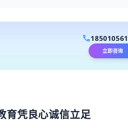
call
18501056
立即咨询
）
教育凭良心诚信立足