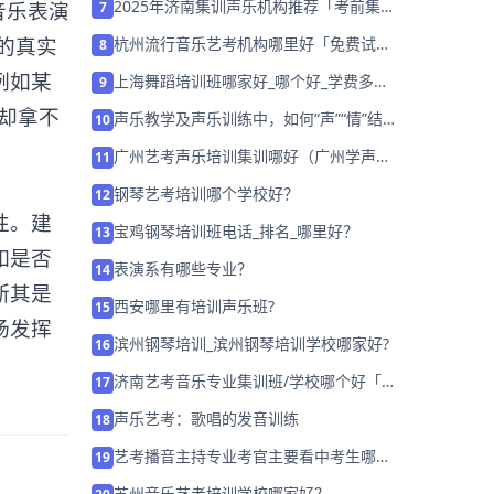
2025年济南集训声乐机构推荐「考前集训
音乐表演
7
营招生中」
的真实
杭州流行音乐艺考机构哪里好「免费试
8
学」
例如某
上海舞蹈培训班哪家好_哪个好_学费多
9
少？
 却拿不
声乐教学及声乐训练中，如何“声”“情”结
10
合
广州艺考声乐培训集训哪好（广州学声乐
11
哪里好）
钢琴艺考培训哪个学校好？
12
性。建
宝鸡钢琴培训班电话_排名_哪里好？
13
如是否
表演系有哪些专业？
14
断其是
西安哪里有培训声乐班?
15
场发挥
滨州钢琴培训_滨州钢琴培训学校哪家好?
16
济南艺考音乐专业集训班/学校哪个好「艺
17
考生免费试听」
声乐艺考：歌唱的发音训练
18
艺考播音主持专业考官主要看中考生哪些
19
方面的才能？
苏州音乐艺考培训学校哪家好？