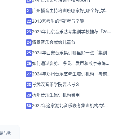
20
广州播音主持培训班哪家好_哪个好_学费
21
多少
2013艺考生的“易”考与辛酸
22
2025年北京音乐艺考集训学校推荐「26
23
届集训招生」
情景音乐会献给儿童节
24
2024年西安音乐集训哪里好一点「集训冲
25
刺营招生中」
如何通过姿势、呼吸、发声和咬字来练习
26
唱歌？
2024年郑州音乐艺考生培训机构「考前集
27
训营招生中」
考武汉音乐学院要艺考么
28
杭州音乐生集训机构费用
29
2022年这家湖北音乐联考集训机构/学校
30
「免费试听」
请与我