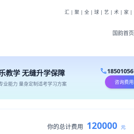
汇|聚|全|球|艺|术|家
国韵首页
call
18501056
乐教学 无缝升学保障
咨询费用
专业能力 量身定制适考学习方案
120000
你的总计费用
元