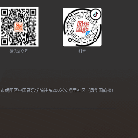
微信公众号
抖音
北京市朝阳区中国音乐学院往东200米安翔里社区（风华国韵楼）