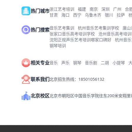
浙江艺考培训
福建
南京
深圳
广州
合
热门城市
甘肃
海口
西宁
乌鲁木齐
银川
拉萨
音乐艺考集训
杭州音乐艺考集训学校
唐山
热门搜索
张家口音乐高考培训学校
沧州音乐高考培训
沈阳正规声乐艺考培训哪家口碑好
杭州音乐
钢琴培训
相关专业
音乐
声乐
钢琴
音乐剧
二胡
小提琴
联系我们
北京招生热线：18501056132
北京校区
北京市朝阳区中国音乐学院往东200米安翔