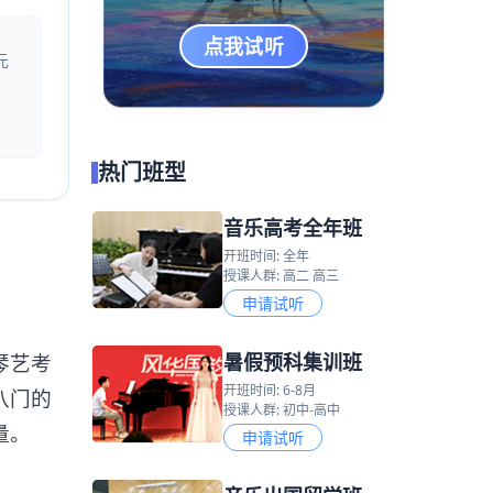
点我试听
元
热门班型
音乐高考全年班
开班时间: 全年
授课人群: 高二 高三
申请试听
暑假预科集训班
琴艺考
开班时间: 6-8月
八门的
授课人群: 初中-高中
量。
申请试听