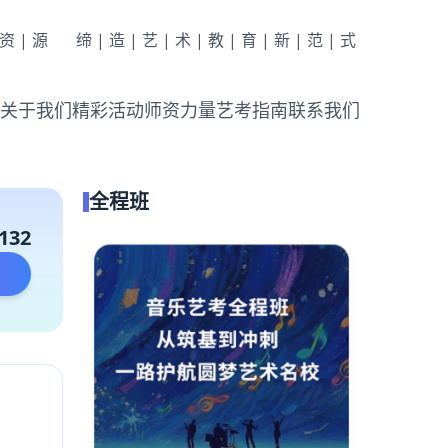
|资|源
缔|造|艺|术|教|育|新|范|式
关于我们
精彩活动
师资力量
艺考指南
联系我们
全程班
132