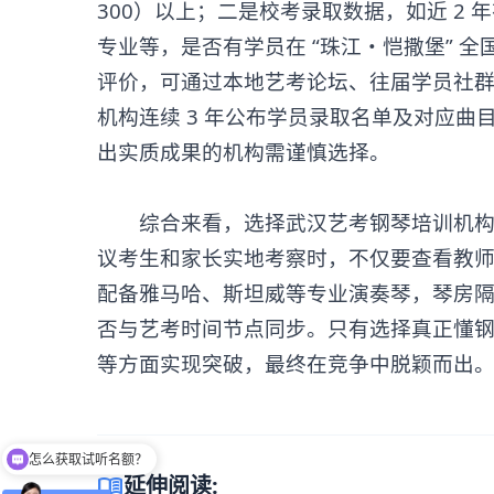
300）以上；二是校考录取数据，如近 2
专业等，是否有学员在 “珠江・恺撒堡” 
评价，可通过本地艺考论坛、往届学员社群了
机构连续 3 年公布学员录取名单及对应曲
出实质成果的机构需谨慎选择。
综合来看，选择武汉
艺考钢琴培训
机
议考生和家长实地考察时，不仅要查看教
配备雅马哈、斯坦威等专业演奏琴，琴房
否与艺考时间节点同步。只有选择真正懂
等方面实现突破，最终在竞争中脱颖而出
怎么获取试听名额？
留下【姓名】 【微信】即获取免费试听名额
menu_book
延伸阅读: