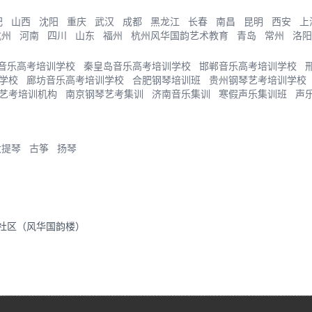
肥
山西
沈阳
重庆
武汉
成都
黑龙江
长春
南昌
昆明
西安
上
杭州
河南
四川
山东
福州
杭州风华国韵艺术教育
青岛
常州
洛阳
音乐高考培训学校
秦皇岛音乐高考培训学校
邯郸音乐高考培训学校
学校
廊坊音乐高考培训学校
合肥钢琴培训班
贵州钢琴艺考培训学校
艺考培训机构
南京钢琴艺考集训
济南音乐集训
寒假声乐集训班
声
大提琴
古筝
扬琴
里社区（风华国韵楼）