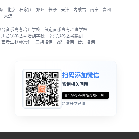
海
北京
石家庄
郑州
长沙
天津
内蒙古
南宁
贵州
大连
邢台音乐高考培训学校
保定音乐高考培训学校
川音钢琴艺考培训学校
南京钢琴艺考集训
乐艺考生钢琴集训
二胡培训
器乐培训
音乐培训
扫码添加微信
咨询相关问题
音乐/声乐/钢琴/音乐剧/二胡...
精准升学导航...