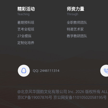
精彩活动
师资力量
Teaching
Through
暑期预科班
全职教师团队
艺考全程班
特邀艺术家
27全模拟
教学教研团队
定制化培养
QQ: 2446111314
@北京风华国韵文化有限公司 Inc. 2026 版权所有 ALL R
京ICP备19007876号
京公网安备11010502058195号