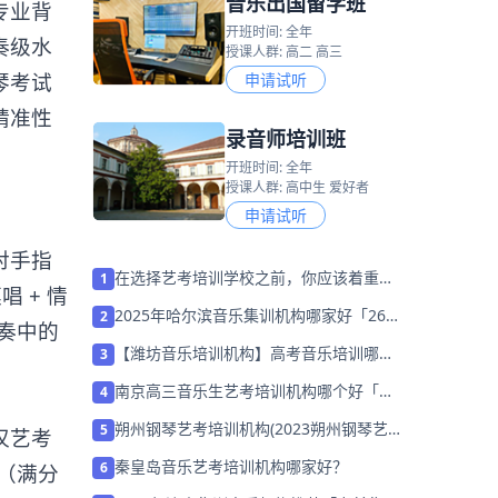
音乐出国留学班
专业背
开班时间: 全年
奏级水
授课人群: 高二 高三
琴考试
申请试听
精准性
录音师培训班
开班时间: 全年
授课人群: 高中生 爱好者
申请试听
对手指
在选择艺考培训学校之前，你应该着重以
1
 + 情
下几点！
2025年哈尔滨音乐集训机构哪家好「26
2
演奏中的
届集训招生」
【潍坊音乐培训机构】高考音乐培训哪家
3
学校靠谱？
南京高三音乐生艺考培训机构哪个好「免
4
费试听」
朔州钢琴艺考培训机构(2023朔州钢琴艺
5
汉艺考
考培训班哪家好)
秦皇岛音乐艺考培训机构哪家好？
6
分（满分