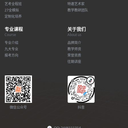
艺考全程班
特邀艺术家
27全模拟
教学教研团队
定制化培养
专业课程
关于我们
Course
About us
专业介绍
品牌简介
九大专业
教学师资
报考方向
荣誉资质
往期讲座
微信公众号
抖音
QQ: 2446111314