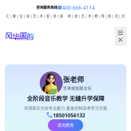
400-666-4114
咨询服务热线
汇|聚|全|球|艺|术|家|资|源
缔|造|艺|术|教|育|新|范|式
张老师
艺考规划部主任
全阶段音乐教学 无缝升学保障
评测音乐方向专业能力 量身定制适考学习方案
call
18501056132
咨询费用