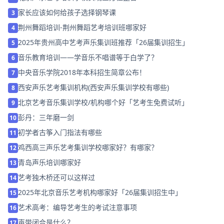
家长应该如何给孩子选择钢琴课
3
荆州舞蹈培训-荆州舞蹈艺考培训班哪家好
4
2025年贵州高中艺考声乐集训班推荐「26届集训招生」
5
音乐教育培训——学音乐不唱谱等于白学了？
6
中央音乐学院2018年本科招生简章公布！
7
西安声乐艺考集训机构(西安声乐集训学校有哪些)
8
北京艺考音乐集训学校/机构哪个好「艺考生免费试听」
9
彭丹：三年磨一剑
10
初学者古筝入门指法有哪些
11
鸡西高三声乐艺考集训学校哪家好？有哪家？
12
青岛声乐培训哪家好
13
艺考独木桥还可以这样过
14
2025年北京音乐艺考机构哪家好「26届集训招生中」
15
艺术高考：编导艺考生的考试注意事项
16
声带闭合是什么？
17