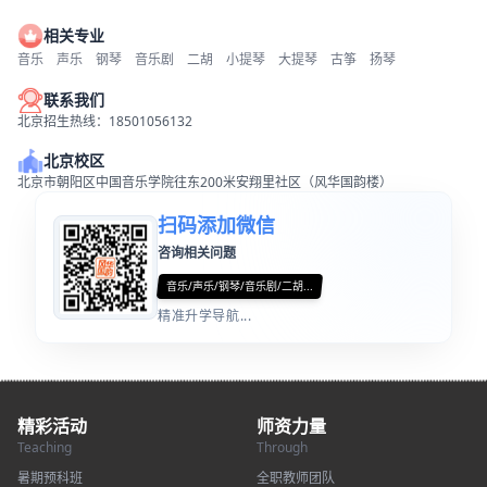
相关专业
音乐
声乐
钢琴
音乐剧
二胡
小提琴
大提琴
古筝
扬琴
联系我们
北京招生热线：18501056132
北京校区
北京市朝阳区中国音乐学院往东200米安翔里社区（风华国韵楼）
扫码添加微信
咨询相关问题
音乐/声乐/钢琴/音乐剧/二胡...
精准升学导航...
精彩活动
师资力量
Teaching
Through
暑期预科班
全职教师团队