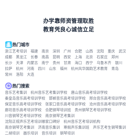
办学靠师资管理取胜
教育凭良心诚信立足
热门城市
浙江艺考培训
福建
南京
深圳
广州
合肥
山西
沈阳
重庆
武汉
成都
黑龙江
长春
南昌
昆明
西安
上海
北京
石家庄
郑州
长沙
天津
内蒙古
南宁
贵州
甘肃
海口
西宁
乌鲁木齐
银川
拉萨
杭州
河南
四川
山东
福州
杭州风华国韵艺术教育
青岛
常州
洛阳
大连
热门搜索
音乐艺考集训
杭州音乐艺考集训学校
唐山音乐高考培训学校
秦皇岛音乐高考培训学校
邯郸音乐高考培训学校
邢台音乐高考培训学校
保定音乐高考培训学校
张家口音乐高考培训学校
沧州音乐高考培训学校
廊坊音乐高考培训学校
合肥钢琴培训班
贵州钢琴艺考培训学校
川音钢琴艺考培训学校
南京钢琴艺考集训
沈阳正规声乐艺考培训哪家口碑好
杭州音乐艺考培训机构
南京钢琴艺考集训
济南音乐集训
寒假声乐集训班
声乐艺考生钢琴集训
二胡培训
器乐培训
音乐培训
钢琴培训