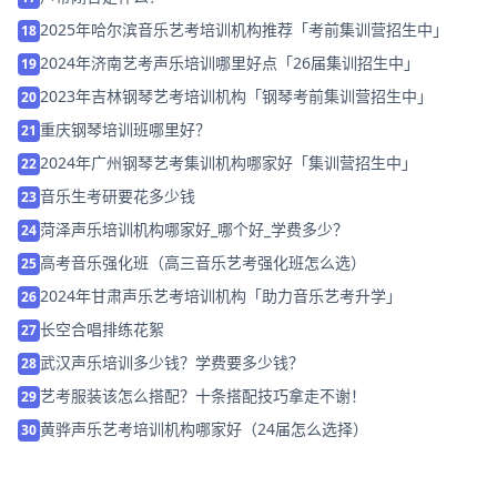
2025年哈尔滨音乐艺考培训机构推荐「考前集训营招生中」
18
2024年济南艺考声乐培训哪里好点「26届集训招生中」
19
2023年吉林钢琴艺考培训机构「钢琴考前集训营招生中」
20
重庆钢琴培训班哪里好？
21
2024年广州钢琴艺考集训机构哪家好「集训营招生中」
22
音乐生考研要花多少钱
23
菏泽声乐培训机构哪家好_哪个好_学费多少？
24
高考音乐强化班（高三音乐艺考强化班怎么选）
25
2024年甘肃声乐艺考培训机构「助力音乐艺考升学」
26
长空合唱排练花絮
27
武汉声乐培训多少钱？学费要多少钱？
28
艺考服装该怎么搭配？十条搭配技巧拿走不谢！
29
黄骅声乐艺考培训机构哪家好（24届怎么选择）
30