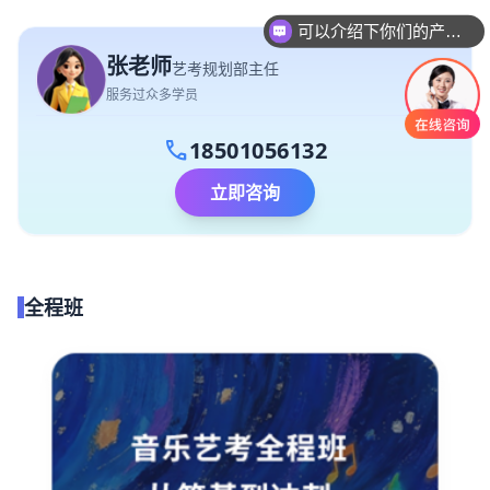
可以介绍下你们的产品么
你们是怎么收费的呢
张老师
艺考规划部主任
服务过众多学员
call
18501056132
立即咨询
全程班