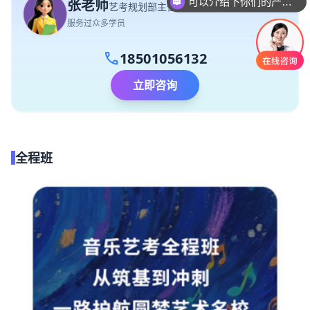
张老师
你们是怎么收费的呢
艺考规划部主任
服务过众多学员
call
18501056132
立即咨询
全程班