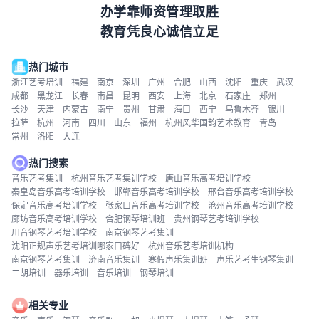
办学靠师资管理取胜
教育凭良心诚信立足
热门城市
浙江艺考培训
福建
南京
深圳
广州
合肥
山西
沈阳
重庆
武汉
成都
黑龙江
长春
南昌
昆明
西安
上海
北京
石家庄
郑州
长沙
天津
内蒙古
南宁
贵州
甘肃
海口
西宁
乌鲁木齐
银川
拉萨
杭州
河南
四川
山东
福州
杭州风华国韵艺术教育
青岛
常州
洛阳
大连
热门搜索
音乐艺考集训
杭州音乐艺考集训学校
唐山音乐高考培训学校
秦皇岛音乐高考培训学校
邯郸音乐高考培训学校
邢台音乐高考培训学校
保定音乐高考培训学校
张家口音乐高考培训学校
沧州音乐高考培训学校
廊坊音乐高考培训学校
合肥钢琴培训班
贵州钢琴艺考培训学校
川音钢琴艺考培训学校
南京钢琴艺考集训
沈阳正规声乐艺考培训哪家口碑好
杭州音乐艺考培训机构
南京钢琴艺考集训
济南音乐集训
寒假声乐集训班
声乐艺考生钢琴集训
二胡培训
器乐培训
音乐培训
钢琴培训
相关专业