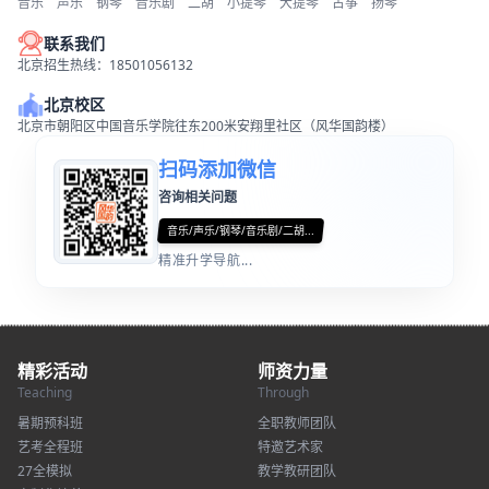
音乐
声乐
钢琴
音乐剧
二胡
小提琴
大提琴
古筝
扬琴
联系我们
北京招生热线：18501056132
北京校区
北京市朝阳区中国音乐学院往东200米安翔里社区（风华国韵楼）
扫码添加微信
咨询相关问题
音乐/声乐/钢琴/音乐剧/二胡...
精准升学导航...
精彩活动
师资力量
Teaching
Through
暑期预科班
全职教师团队
艺考全程班
特邀艺术家
27全模拟
教学教研团队