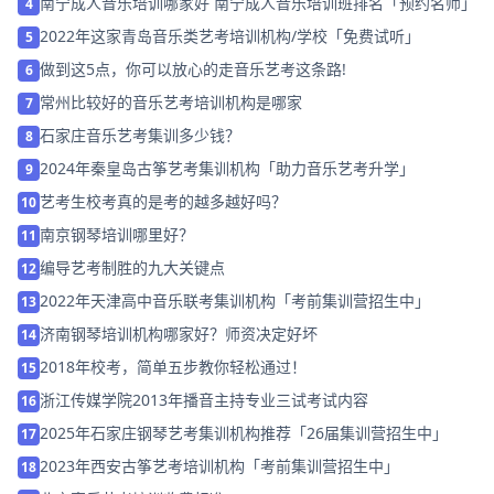
南宁成人音乐培训哪家好 南宁成人音乐培训班排名「预约名师」
4
2022年这家青岛音乐类艺考培训机构/学校「免费试听」
5
做到这5点，你可以放心的走音乐艺考这条路!
6
常州比较好的音乐艺考培训机构是哪家
7
石家庄音乐艺考集训多少钱？
8
2024年秦皇岛古筝艺考集训机构「助力音乐艺考升学」
9
艺考生校考真的是考的越多越好吗？
10
南京钢琴培训哪里好？
11
编导艺考制胜的九大关键点
12
2022年天津高中音乐联考集训机构「考前集训营招生中」
13
济南钢琴培训机构哪家好？师资决定好坏
14
2018年校考，简单五步教你轻松通过！
15
浙江传媒学院2013年播音主持专业三试考试内容
16
2025年石家庄钢琴艺考集训机构推荐「26届集训营招生中」
17
2023年西安古筝艺考培训机构「考前集训营招生中」
18