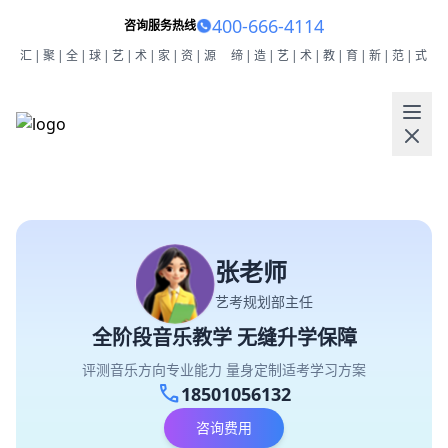
400-666-4114
咨询服务热线
汇|聚|全|球|艺|术|家|资|源
缔|造|艺|术|教|育|新|范|式
张老师
艺考规划部主任
全阶段音乐教学 无缝升学保障
评测音乐方向专业能力 量身定制适考学习方案
call
18501056132
咨询费用