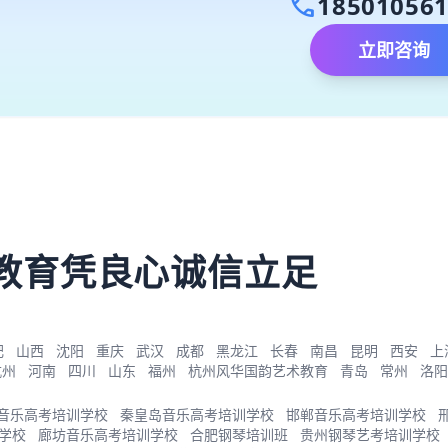
call
18501056
立即咨询
）
教育凭良心诚信立足
肥
山西
沈阳
重庆
武汉
成都
黑龙江
长春
南昌
昆明
西安
上
杭州
河南
四川
山东
福州
杭州风华国韵艺术教育
青岛
常州
洛阳
音乐高考培训学校
秦皇岛音乐高考培训学校
邯郸音乐高考培训学校
学校
廊坊音乐高考培训学校
合肥钢琴培训班
贵州钢琴艺考培训学校