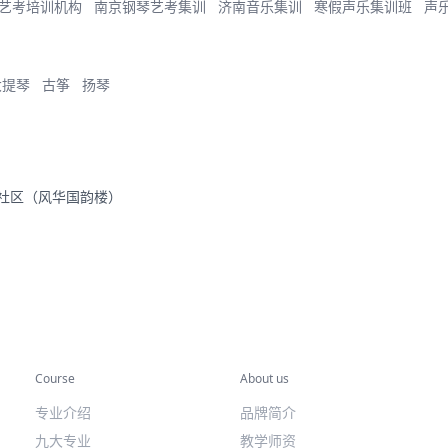
艺考培训机构
南京钢琴艺考集训
济南音乐集训
寒假声乐集训班
声
大提琴
古筝
扬琴
里社区（风华国韵楼）
专业课程
关于我们
Course
About us
专业介绍
品牌简介
九大专业
教学师资