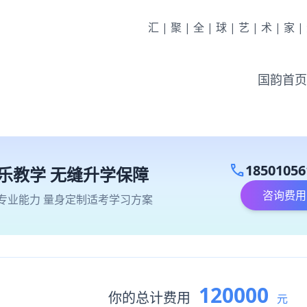
汇|聚|全|球|艺|术|家
国韵首页
call
18501056
乐教学 无缝升学保障
咨询费用
专业能力 量身定制适考学习方案
120000
你的总计费用
元