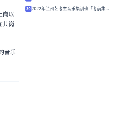
机构）
2022年兰州艺考生音乐集训班「考前集训
30
上岗以
营招生中」
在其岗
的音乐