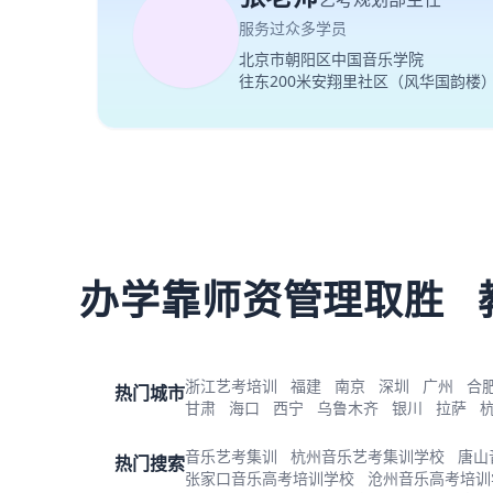
服务过众多学员
北京市朝阳区中国音乐学院
往东200米安翔里社区（风华国韵楼
办学靠师资管理取胜
浙江艺考培训
福建
南京
深圳
广州
合
热门城市
甘肃
海口
西宁
乌鲁木齐
银川
拉萨
音乐艺考集训
杭州音乐艺考集训学校
唐山
热门搜索
张家口音乐高考培训学校
沧州音乐高考培训