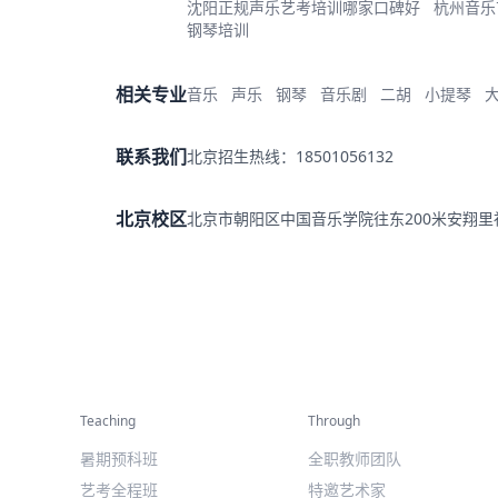
沈阳正规声乐艺考培训哪家口碑好
杭州音乐
钢琴培训
相关专业
音乐
声乐
钢琴
音乐剧
二胡
小提琴
联系我们
北京招生热线：18501056132
北京校区
北京市朝阳区中国音乐学院往东200米安翔
精彩活动
师资力量
Teaching
Through
暑期预科班
全职教师团队
艺考全程班
特邀艺术家