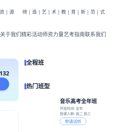
|资|源
缔|造|艺|术|教|育|新|范|式
关于我们
精彩活动
师资力量
艺考指南
联系我们
全程班
点我试听
132
热门班型
音乐高考全年班
开班时间: 全年
授课人群: 高二 高三
申请试听