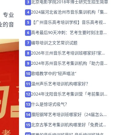
北京电影学院2018年博士研究生招生简章
3
2024届河北省沧州市音乐集训机构「集训
4
。专业
营招生中」
【广州音乐高考培训学校】音乐高考视唱
5
业的音
练耳应试技巧
高考最后90天冲刺：艺考生要时刻注意提
6
高文化课分数！
编导培训之文艺常识试题
7
2026年兰州音乐艺考培训班哪家好?家长
8
该如何选择？
2024年苏州音乐艺考集训机构「助力音乐
9
艺考升学」
歌唱教学中的“轻声唱法”
10
温州声乐艺考培训机构哪家好？
11
2024年沈阳音乐艺考集训营「考前集训营
12
招生中」
什么是惊讶式吸气？
13
濮阳钢琴艺考培训班哪家好（24届怎么选
14
择）
北京古筝艺考集训机构哪里好「免费试
15
听」
哪里的音乐培训班最好 音乐培训班排名