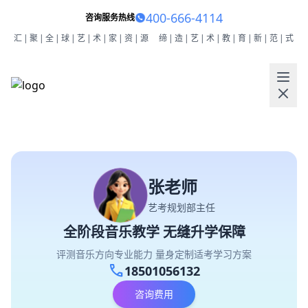
400-666-4114
咨询服务热线
汇|聚|全|球|艺|术|家|资|源
缔|造|艺|术|教|育|新|范|式
张老师
艺考规划部主任
全阶段音乐教学 无缝升学保障
评测音乐方向专业能力 量身定制适考学习方案
call
18501056132
咨询费用