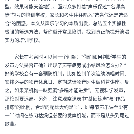
型，效果可能天差地别。面对众多打着“声乐保过”“名师高
徒”旗号的培训学校，家长和考生往往陷入“选名气还是选适
合”的困惑。本文从声乐学习的本质出发，总结五个实操性
极强的筛选方法，帮你避开常见陷阱，找到真正能提升演唱
实力的培训学校。
家长在考察时可以问一个问题：“你们如何判断学生的
发声方法是否正确？出现了声带疲劳或小结风险怎么办？”
好的学校会有一套预防机制，比如控制单次连续演唱时间、
安排必要的嗓音休息日、定期邀请嗓音医生做科普讲座。反
之，如果某机构一味强调“多唱才能进步”，无视科学发声，
那绝对要远离。另外，注意观察课表中“基础练声”与“作品
排练”的比例，合理的配比大约是1:1，即每节声乐课至少有
一半时间在练习枯燥但必要的发声机能，而不是从头到尾过
歌曲。