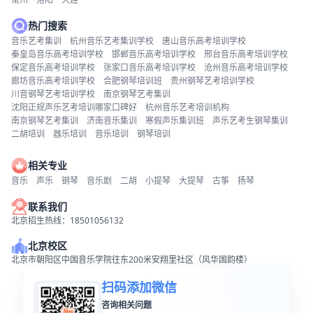
热门搜索
音乐艺考集训
杭州音乐艺考集训学校
唐山音乐高考培训学校
秦皇岛音乐高考培训学校
邯郸音乐高考培训学校
邢台音乐高考培训学校
保定音乐高考培训学校
张家口音乐高考培训学校
沧州音乐高考培训学校
廊坊音乐高考培训学校
合肥钢琴培训班
贵州钢琴艺考培训学校
川音钢琴艺考培训学校
南京钢琴艺考集训
沈阳正规声乐艺考培训哪家口碑好
杭州音乐艺考培训机构
南京钢琴艺考集训
济南音乐集训
寒假声乐集训班
声乐艺考生钢琴集训
二胡培训
器乐培训
音乐培训
钢琴培训
相关专业
音乐
声乐
钢琴
音乐剧
二胡
小提琴
大提琴
古筝
扬琴
联系我们
北京招生热线：18501056132
北京校区
北京市朝阳区中国音乐学院往东200米安翔里社区（风华国韵楼）
扫码添加微信
咨询相关问题