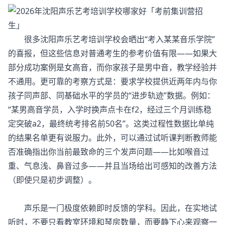
很多
沈阳声乐艺考培训学校
会晒出“考入某某音乐学院”
的喜报，但这些信息对普通考生的参考价值有限——如果大
部分成功案例是女高音，而你家孩子是男中音，教学经验并
不通用。更可靠的考察方式是：要求学校提供近两年内与你
孩子同声部、同基础水平的学员的“进步轨迹”数据。例如：
“某男高音学员，入学时换声点卡在f2，经过三个月训练稳
定突破a2，最终统考排名前50名”。这类过程性数据比单纯
的结果名单更有说服力。此外，可以通过试听课判断教师能
否准确指出你当前最致命的三个发声问题——比如喉音过
重、气息浅、鼻音过多——并且当场给出可感知的改善方法
（即使只是初步调整）。
声乐是一门极度依赖即时反馈的学科。因此，在实地试
听时，不要只看教室环境和琴房数量，而要静下心来观察一