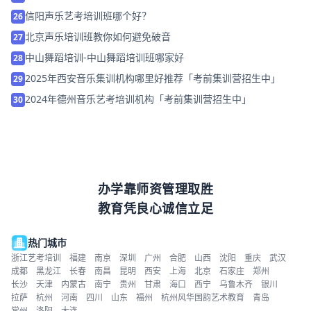
信阳声乐艺考培训班哪个好？
26
北京声乐培训班教你如何避免破音
27
中山舞蹈培训-中山舞蹈培训班哪家好
28
2025年西安音乐集训机构哪里好推荐「考前集训营招生中」
29
2024年德州音乐艺考培训机构「考前集训营招生中」
30
办学靠师资管理取胜
教育凭良心诚信立足
热门城市
浙江艺考培训
福建
南京
深圳
广州
合肥
山西
沈阳
重庆
武汉
成都
黑龙江
长春
南昌
昆明
西安
上海
北京
石家庄
郑州
长沙
天津
内蒙古
南宁
贵州
甘肃
海口
西宁
乌鲁木齐
银川
拉萨
杭州
河南
四川
山东
福州
杭州风华国韵艺术教育
青岛
常州
洛阳
大连