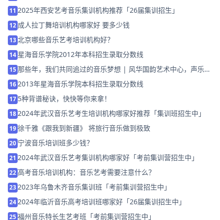
2025年西安艺考音乐集训机构推荐「26届集训招生」
11
成人拉丁舞培训机构哪家好 要多少钱
12
北京哪些音乐艺考培训机构好？
13
星海音乐学院2012年本科招生录取分数线
14
那些年，我们共同追过的音乐梦想 | 风华国韵艺术中心，声乐汇
15
报演出圆满收官！
2013年星海音乐学院本科招生录取分数线
16
5种背谱秘诀，快快等你来拿！
17
2024年武汉音乐艺考生培训机构哪家好推荐「集训班招生中」
18
徐千雅《跟我到新疆》 将旅行音乐做到极致
19
宁波音乐培训班多少钱？
20
2024年武汉音乐艺考集训机构哪家好「考前集训营招生中」
21
高考音乐培训机构：音乐艺考需要注意什么？
22
2023年乌鲁木齐音乐集训班「考前集训营招生中」
23
2024年临沂音乐高考培训班哪家好「26届集训招生中」
24
福州音乐特长生艺考班「考前集训营招生中」
25