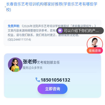
长春音乐艺考培训机构哪家好推荐(学音乐艺考有哪些学
校)
免责声明:
《2026年沈阳声乐艺考培训学校哪家好「考前集训营招生」》
可以介绍下你们的产品么
文章内容来源网络整理仅供参考，若有来源标注错误或侵犯了您的合法
你们是怎么收费的呢
权益，请与我们联系，我们将及时更正、删除或依法处理。
(QQ:2446111314)
张老师
艺考规划部主任
服务过众多学员
call
18501056132
立即咨询