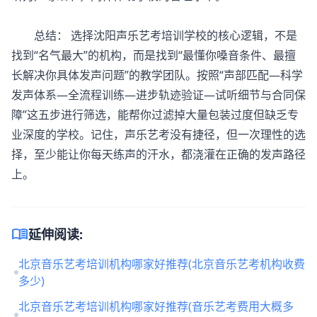
总结： 选择沈阳
声乐艺考培训
学校的核心逻辑，不是
找到“名气最大”的机构，而是找到“最懂你嗓音条件、最擅
长解决你具体发声问题”的教学团队。按照“声部匹配—科学
发声体系—全流程训练—进步轨迹验证—试听细节与合同保
障”这五步进行筛选，能帮你过滤掉大量包装过度但缺乏专
业深度的学校。记住，声乐艺考没有捷径，但一次理性的选
择，至少能让你每天练声的汗水，都浇灌在正确的发声路径
上。
menu_book
延伸阅读:
北京音乐艺考培训机构哪家好推荐(北京音乐艺考机构收费
多少)
北京音乐艺考培训机构哪家好推荐(音乐艺考费用大概多