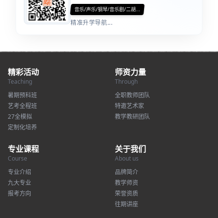
音乐/声乐/钢琴/音乐剧/二胡...
精准升学导航...
精彩活动
师资力量
Teaching
Through
暑期预科班
全职教师团队
艺考全程班
特邀艺术家
27全模拟
教学教研团队
定制化培养
专业课程
关于我们
Course
About us
专业介绍
品牌简介
九大专业
教学师资
报考方向
荣誉资质
往期讲座