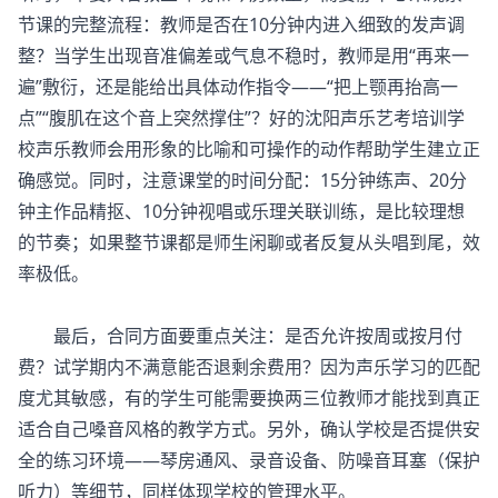
节课的完整流程：教师是否在10分钟内进入细致的发声调
整？当学生出现音准偏差或气息不稳时，教师是用“再来一
遍”敷衍，还是能给出具体动作指令——“把上颚再抬高一
点”“腹肌在这个音上突然撑住”？好的沈阳声乐艺考培训学
校声乐教师会用形象的比喻和可操作的动作帮助学生建立正
确感觉。同时，注意课堂的时间分配：15分钟练声、20分
钟主作品精抠、10分钟视唱或乐理关联训练，是比较理想
的节奏；如果整节课都是师生闲聊或者反复从头唱到尾，效
率极低。
最后，合同方面要重点关注：是否允许按周或按月付
费？试学期内不满意能否退剩余费用？因为声乐学习的匹配
度尤其敏感，有的学生可能需要换两三位教师才能找到真正
适合自己嗓音风格的教学方式。另外，确认学校是否提供安
全的练习环境——琴房通风、录音设备、防噪音耳塞（保护
听力）等细节，同样体现学校的管理水平。