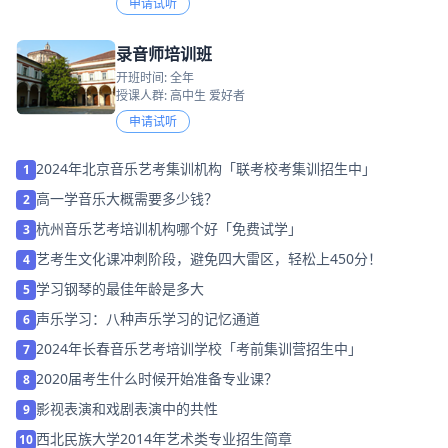
申请试听
录音师培训班
开班时间: 全年
授课人群: 高中生 爱好者
申请试听
2024年北京音乐艺考集训机构「联考校考集训招生中」
1
高一学音乐大概需要多少钱？
2
杭州音乐艺考培训机构哪个好「免费试学」
3
艺考生文化课冲刺阶段，避免四大雷区，轻松上450分！
4
学习钢琴的最佳年龄是多大
5
声乐学习：八种声乐学习的记忆通道
6
2024年长春音乐艺考培训学校「考前集训营招生中」
7
2020届考生什么时候开始准备专业课？
8
影视表演和戏剧表演中的共性
9
西北民族大学2014年艺术类专业招生简章
10