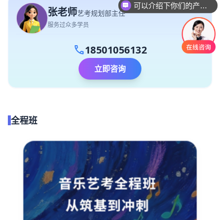
可以介绍下你们的产品么
张老师
艺考规划部主任
服务过众多学员
call
18501056132
立即咨询
全程班