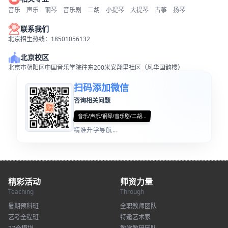
音乐
声乐
钢琴
音乐剧
二胡
小提琴
大提琴
古筝
扬琴
联系我们
北京招生热线：18501056132
北京校区
北京市朝阳区中国音乐学院往东200米安翔里社区（风华国韵楼）
扫码添加微信
咨询相关问题
音乐/声乐/钢琴/音乐剧/二胡...
精准升学导航...
精彩活动
师资力量
Teaching
Through
暑期预科班
全职教师团队
艺考全程班
特邀艺术家