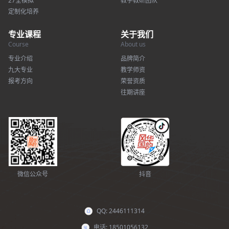
27全模拟
教学教研团队
定制化培养
专业课程
关于我们
Course
About us
专业介绍
品牌简介
九大专业
教学师资
报考方向
荣誉资质
往期讲座
微信公众号
抖音
QQ: 2446111314
电话: 18501056132