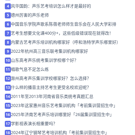
风华国韵：声乐艺考培训怎么样才是最好的
4
德州厉害的声乐老师
5
中国音乐学院声歌系陈蓓老师师生音乐会在人民大学彩排
6
艺考生想要文化课400分+，这些低级错误现在就得改！
7
内蒙古艺考声乐培训机构哪家好（呼和浩特学声乐哪里好）
8
2022年杭州高三音乐联考集训机构哪家好
9
山东高考声乐统考集训学校哪个好？
10
唱歌气息不足怎么练
11
滁州高考声乐集训学校哪家好？怎么选择？
12
什么样的播音主持艺考生更受名校欢迎呢？
13
2011年至2013年河南省音乐类统考真题汇总
14
2023年这家惠州音乐艺考集训机构「考前集训营招生中」
15
2025年济南艺考声乐培训哪里好「26届集训营招生中」
16
学影视表演长相重要吗？
17
2024年辽宁钢琴艺考培训机构「考前集训营招生中」
18