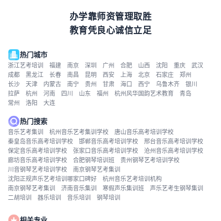
办学靠师资管理取胜
教育凭良心诚信立足
热门城市
浙江艺考培训
福建
南京
深圳
广州
合肥
山西
沈阳
重庆
武汉
成都
黑龙江
长春
南昌
昆明
西安
上海
北京
石家庄
郑州
长沙
天津
内蒙古
南宁
贵州
甘肃
海口
西宁
乌鲁木齐
银川
拉萨
杭州
河南
四川
山东
福州
杭州风华国韵艺术教育
青岛
常州
洛阳
大连
热门搜索
音乐艺考集训
杭州音乐艺考集训学校
唐山音乐高考培训学校
秦皇岛音乐高考培训学校
邯郸音乐高考培训学校
邢台音乐高考培训学校
保定音乐高考培训学校
张家口音乐高考培训学校
沧州音乐高考培训学校
廊坊音乐高考培训学校
合肥钢琴培训班
贵州钢琴艺考培训学校
川音钢琴艺考培训学校
南京钢琴艺考集训
沈阳正规声乐艺考培训哪家口碑好
杭州音乐艺考培训机构
南京钢琴艺考集训
济南音乐集训
寒假声乐集训班
声乐艺考生钢琴集训
二胡培训
器乐培训
音乐培训
钢琴培训
相关专业