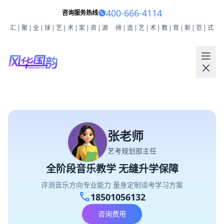
400-666-4114
咨询服务热线
汇|聚|全|球|艺|术|家|资|源
缔|造|艺|术|教|育|新|范|式
张老师
艺考规划部主任
全阶段音乐教学 无缝升学保障
评测音乐方向专业能力 量身定制适考学习方案
call
18501056132
咨询费用