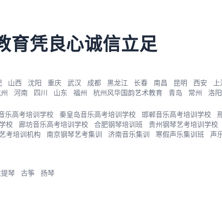
教育凭良心诚信立足
肥
山西
沈阳
重庆
武汉
成都
黑龙江
长春
南昌
昆明
西安
上
杭州
河南
四川
山东
福州
杭州风华国韵艺术教育
青岛
常州
洛阳
音乐高考培训学校
秦皇岛音乐高考培训学校
邯郸音乐高考培训学校
学校
廊坊音乐高考培训学校
合肥钢琴培训班
贵州钢琴艺考培训学校
艺考培训机构
南京钢琴艺考集训
济南音乐集训
寒假声乐集训班
声
大提琴
古筝
扬琴