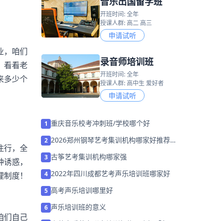
音乐出国留学班
开班时间: 全年
授课人群: 高二 高三
申请试听
业，咱们
录音师培训班
，看看老
开班时间: 全年
来多少个
授课人群: 高中生 爱好者
申请试听
重庆音乐校考冲刺班/学校哪个好
1
2026郑州钢琴艺考集训机构哪家好推荐
2
住行，全
「考前集训营招生中」
古筝艺考集训机构哪家强
3
种诱惑，
2022年四川成都艺考声乐培训班哪家好
4
理制度！
！
高考声乐培训哪里好
5
声乐培训班的意义
6
咱们自己