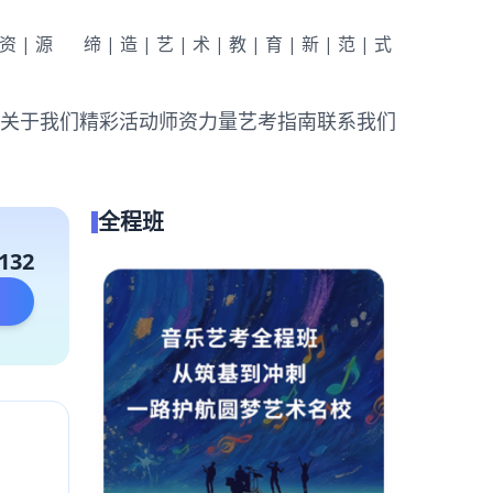
|资|源
缔|造|艺|术|教|育|新|范|式
关于我们
精彩活动
师资力量
艺考指南
联系我们
全程班
132