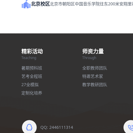
北京校区
北京市朝阳区中国音乐学院往东200米安翔
精彩活动
师资力量
Teaching
Through
暑期预科班
全职教师团队
艺考全程班
特邀艺术家
27全模拟
教学教研团队
定制化培养
QQ: 2446111314