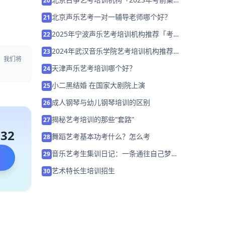
20
营招生中」
北京声乐艺考一对一辅导老师哪个好？
21
2025年宁波声乐艺考培训机构推荐「考前
22
集训营招生中」
2024年武汉音乐学院艺考培训机构推荐
23
，我们将
「考前集训营招生中」
天津声乐艺考培训哪个好？
24
小二黑结婚 在国家大剧院上演
25
成人钢琴与幼儿钢琴培训的区别
26
揭秘艺考培训的那些“套路”
27
132
舞蹈艺考基本功考什么？怎么考
28
音乐艺考生集训日记：一条通往自己梦想
29
的道路！
艺术特长生培训招生
30