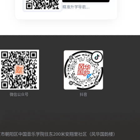
精准升学导航...
微信公众号
抖音
北京市朝阳区中国音乐学院往东200米安翔里社区（风华国韵楼）