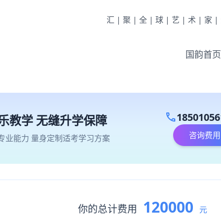
汇|聚|全|球|艺|术|家
国韵首页
call
18501056
乐教学 无缝升学保障
咨询费用
专业能力 量身定制适考学习方案
120000
你的总计费用
元