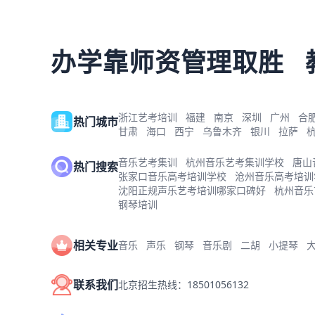
办学靠师资管理取胜
浙江艺考培训
福建
南京
深圳
广州
合
热门城市
甘肃
海口
西宁
乌鲁木齐
银川
拉萨
音乐艺考集训
杭州音乐艺考集训学校
唐山
热门搜索
张家口音乐高考培训学校
沧州音乐高考培训
沈阳正规声乐艺考培训哪家口碑好
杭州音乐
钢琴培训
相关专业
音乐
声乐
钢琴
音乐剧
二胡
小提琴
联系我们
北京招生热线：18501056132