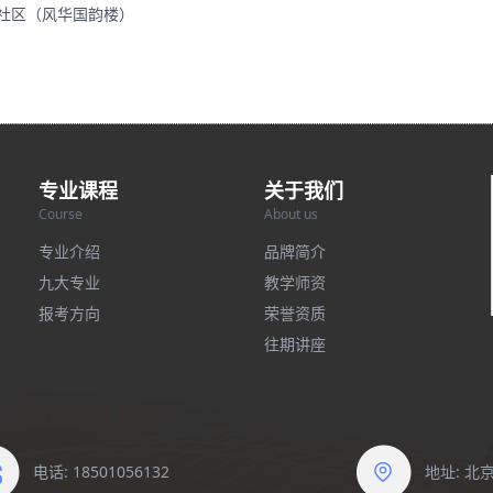
里社区（风华国韵楼）
专业课程
关于我们
Course
About us
专业介绍
品牌简介
九大专业
教学师资
报考方向
荣誉资质
往期讲座
电话: 18501056132
地址: 