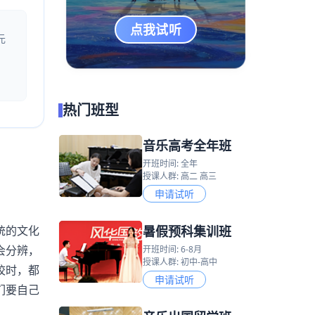
点我试听
元
热门班型
音乐高考全年班
开班时间: 全年
授课人群: 高二 高三
申请试听
暑假预科集训班
统的文化
会分辨，
开班时间: 6-8月
授课人群: 初中-高中
校时，都
申请试听
们要自己