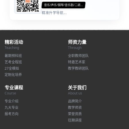
音乐/声乐/钢琴/音乐剧/二胡...
精准升学导航...
精彩活动
师资力量
Teaching
Through
暑期预科班
全职教师团队
艺考全程班
特邀艺术家
27全模拟
教学教研团队
定制化培养
专业课程
关于我们
Course
About us
专业介绍
品牌简介
九大专业
教学师资
报考方向
荣誉资质
往期讲座