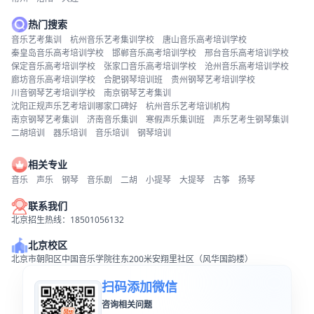
热门搜索
音乐艺考集训
杭州音乐艺考集训学校
唐山音乐高考培训学校
秦皇岛音乐高考培训学校
邯郸音乐高考培训学校
邢台音乐高考培训学校
保定音乐高考培训学校
张家口音乐高考培训学校
沧州音乐高考培训学校
廊坊音乐高考培训学校
合肥钢琴培训班
贵州钢琴艺考培训学校
川音钢琴艺考培训学校
南京钢琴艺考集训
沈阳正规声乐艺考培训哪家口碑好
杭州音乐艺考培训机构
南京钢琴艺考集训
济南音乐集训
寒假声乐集训班
声乐艺考生钢琴集训
二胡培训
器乐培训
音乐培训
钢琴培训
相关专业
音乐
声乐
钢琴
音乐剧
二胡
小提琴
大提琴
古筝
扬琴
联系我们
北京招生热线：18501056132
北京校区
北京市朝阳区中国音乐学院往东200米安翔里社区（风华国韵楼）
扫码添加微信
咨询相关问题