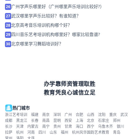
广州学声乐哪里好（广州哪里声乐培训比较好?）
26
武汉哪里学声乐比较好？有谁知道？
27
北京高考音乐培训机构哪个好？
28
四川音乐艺考培训机构哪里好？哪家比较靠谱?
29
北京哪里学习舞蹈培训好？
30
办学靠师资管理取胜
教育凭良心诚信立足
热门城市
浙江艺考培训
福建
南京
深圳
广州
合肥
山西
沈阳
重庆
武汉
成都
黑龙江
长春
南昌
昆明
西安
上海
北京
石家庄
郑州
长沙
天津
内蒙古
南宁
贵州
甘肃
海口
西宁
乌鲁木齐
银川
拉萨
杭州
河南
四川
山东
福州
杭州风华国韵艺术教育
青岛
常州
洛阳
大连