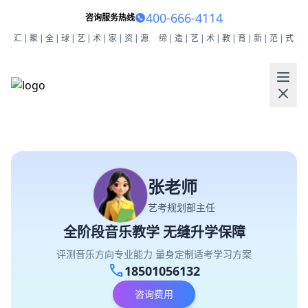
400-666-4114
咨询服务热线
汇|聚|全|球|艺|术|家|资|源
缔|造|艺|术|教|育|新|范|式
张老师
艺考规划部主任
全阶段音乐教学 无缝升学保障
评测音乐方向专业能力 量身定制适考学习方案
call
18501056132
咨询费用