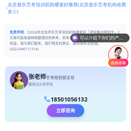
北京音乐艺考培训机构哪家好推荐(北京音乐艺考机构收费
多少)
免责声明:
《2026年北京声乐艺考培训机构哪家好「考前集训营招生」》
文章内容来源网络整理仅供参考，若有来源标注错误或侵犯了您的合法
可以介绍下你们的产品么
权益，请与我们联系，我们将及时更正、删除或依法处理。
(QQ:2446111314)
张老师
艺考规划部主任
服务过众多学员
call
18501056132
立即咨询