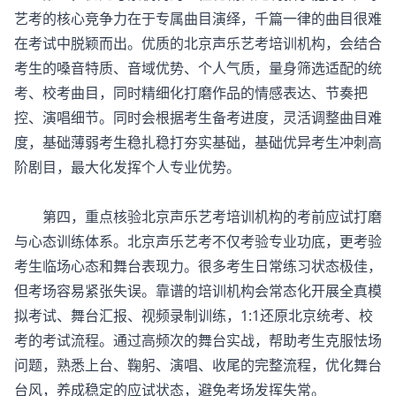
艺考的核心竞争力在于专属曲目演绎，千篇一律的曲目很难
在考试中脱颖而出。优质的北京声乐艺考培训机构，会结合
考生的嗓音特质、音域优势、个人气质，量身筛选适配的统
考、校考曲目，同时精细化打磨作品的情感表达、节奏把
控、演唱细节。同时会根据考生备考进度，灵活调整曲目难
度，基础薄弱考生稳扎稳打夯实基础，基础优异考生冲刺高
阶剧目，最大化发挥个人专业优势。
第四，重点核验北京
声乐艺考培训机构
的考前应试打磨
与心态训练体系。北京声乐艺考不仅考验专业功底，更考验
考生临场心态和舞台表现力。很多考生日常练习状态极佳，
但考场容易紧张失误。靠谱的培训机构会常态化开展全真模
拟考试、舞台汇报、视频录制训练，1:1还原北京统考、校
考的考试流程。通过高频次的舞台实战，帮助考生克服怯场
问题，熟悉上台、鞠躬、演唱、收尾的完整流程，优化舞台
台风，养成稳定的应试状态，避免考场发挥失常。