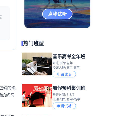
点我试听
元
热门班型
音乐高考全年班
开班时间: 全年
授课人群: 高二 高三
申请试听
暑假预科集训班
正确的练
确的练习
开班时间: 6-8月
授课人群: 初中-高中
申请试听