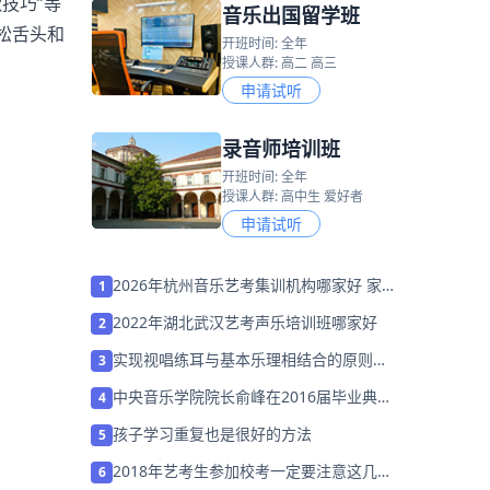
技巧”等
音乐出国留学班
放松舌头和
开班时间: 全年
授课人群: 高二 高三
申请试听
录音师培训班
开班时间: 全年
授课人群: 高中生 爱好者
申请试听
2026年杭州音乐艺考集训机构哪家好 家
1
长该如何选择？
2022年湖北武汉艺考声乐培训班哪家好
2
实现视唱练耳与基本乐理相结合的原则与
3
方法有哪些？
中央音乐学院院长俞峰在2016届毕业典礼
4
上的讲话
孩子学习重复也是很好的方法
5
2018年艺考生参加校考一定要注意这几
6