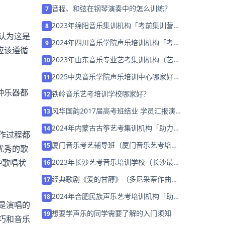
点！
音程、和弦在钢琴演奏中的怎么训练？
7
2023年绵阳音乐集训机构「考前集训营招
8
认为这是
生中」
2024年四川音乐学院声乐培训机构「考前
9
应该遵循
集训营招生中」
2023年山东音乐专业艺考集训机构（艺考
10
必须参加集训吗）
2025中央音乐学院声乐培训中心哪家好推
11
荐「考前集训营招生中」
种乐器都
铁岭音乐艺考培训学校哪家好？
12
风华国韵2017届高考班结业 学员汇报演
13
出全程模拟艺考
2024年内蒙古古筝艺考集训机构「助力音
14
作过程都
乐艺考升学」
厦门音乐考艺辅导班（厦门音乐艺考培训
15
优秀的歌
机构哪家好）
2023年长沙艺考音乐培训学校（长沙最好
种歌唱状
16
的音乐艺考学校）
经典歌剧《爱的甘醇》（多尼采蒂作曲二
17
幕歌剧）
2024年合肥民族声乐艺考培训机构「助力
18
是演唱的
音乐艺考升学」
想要学声乐的同学需要了解的入门须知
19
巧和音乐