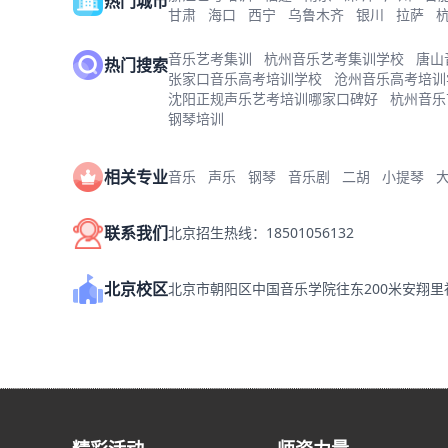
热门城市
甘肃
海口
西宁
乌鲁木齐
银川
拉萨
音乐艺考集训
杭州音乐艺考集训学校
唐山
热门搜索
张家口音乐高考培训学校
沧州音乐高考培训
沈阳正规声乐艺考培训哪家口碑好
杭州音乐
钢琴培训
相关专业
音乐
声乐
钢琴
音乐剧
二胡
小提琴
联系我们
北京招生热线：18501056132
北京校区
北京市朝阳区中国音乐学院往东200米安翔