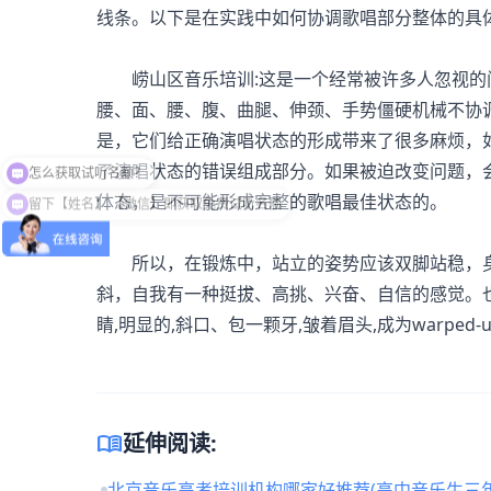
线条。以下是在实践中如何协调歌唱部分整体的具体
崂山区音乐培训:这是一个经常被许多人忽视的
腰、面、腰、腹、曲腿、伸颈、手势僵硬机械不协
是，它们给正确演唱状态的形成带来了很多麻烦，
了演唱状态的错误组成部分。如果被迫改变问题，
留下【姓名】 【微信】即获取免费试听名额
体态，是不可能形成完整的歌唱最佳状态的。
所以，在锻炼中，站立的姿势应该双脚站稳，身
斜，自我有一种挺拔、高挑、兴奋、自信的感觉。也
睛,明显的,斜口、包一颗牙,皱着眉头,成为warpe
menu_book
延伸阅读:
北京音乐高考培训机构哪家好推荐(高中音乐生三年