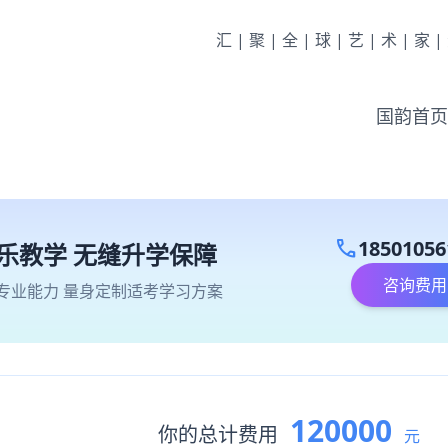
汇|聚|全|球|艺|术|家
国韵首页
call
18501056
乐教学 无缝升学保障
咨询费用
专业能力 量身定制适考学习方案
120000
你的总计费用
元