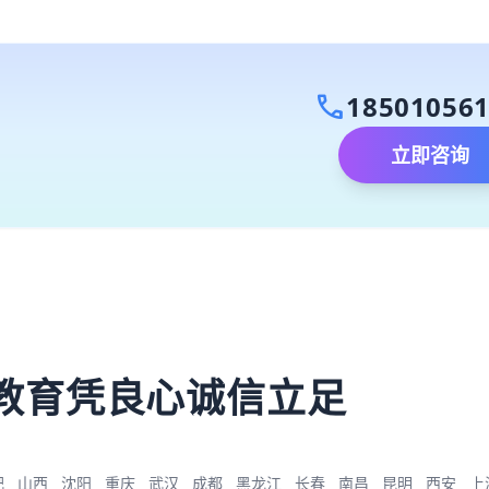
call
18501056
立即咨询
）
教育凭良心诚信立足
肥
山西
沈阳
重庆
武汉
成都
黑龙江
长春
南昌
昆明
西安
上