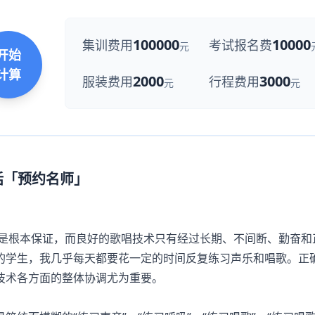
100000
10000
集训费用
考试报名费
元
开始
计算
2000
3000
服装费用
行程费用
元
元
话「预约名师」
是根本保证，而良好的歌唱技术只有经过长期、不间断、勤奋和
的学生，我几乎每天都要花一定的时间反复练习声乐和唱歌。正
技术各方面的整体协调尤为重要。