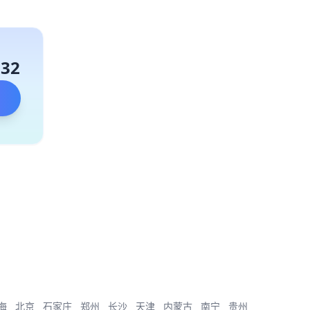
132
海
北京
石家庄
郑州
长沙
天津
内蒙古
南宁
贵州