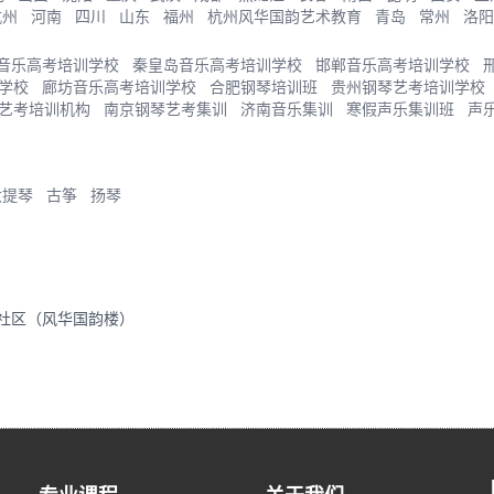
杭州
河南
四川
山东
福州
杭州风华国韵艺术教育
青岛
常州
洛阳
音乐高考培训学校
秦皇岛音乐高考培训学校
邯郸音乐高考培训学校
学校
廊坊音乐高考培训学校
合肥钢琴培训班
贵州钢琴艺考培训学校
艺考培训机构
南京钢琴艺考集训
济南音乐集训
寒假声乐集训班
声
大提琴
古筝
扬琴
里社区（风华国韵楼）