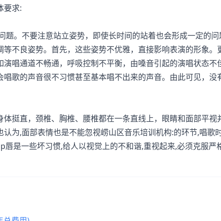
要求:
问题。不要注意站立姿势，即使长时间的站着也会形成一定的问
调等不良姿势。首先，这些姿势不优雅，直接影响表演的形象。
如演唱通道不畅通，呼吸控制不平衡，由嗓音引起的演唱状态不
会唱歌的声音很不习惯甚至基本唱不出来的声音。由此可见，没
体挺直，颈椎、胸椎、腰椎都在一条直线上，眼睛和面部平视
认为,面部表情也是不能忽视崂山区音乐培训机构:的环节,唱歌
d-up唇是一些坏习惯,给人以视觉上的不和谐,重视起来,必须克服
总费用)