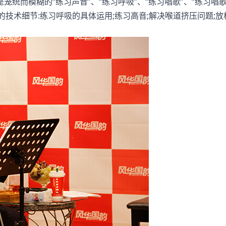
而模糊的“练习声音”、“练习呼吸”、“练习唱歌”、“练习唱歌
的技术细节:练习呼吸的具体运用;练习高音;解决喉道挤压问题;