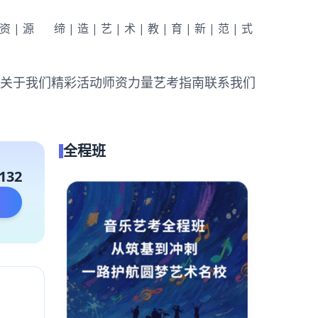
|资|源
缔|造|艺|术|教|育|新|范|式
关于我们
精彩活动
师资力量
艺考指南
联系我们
全程班
132