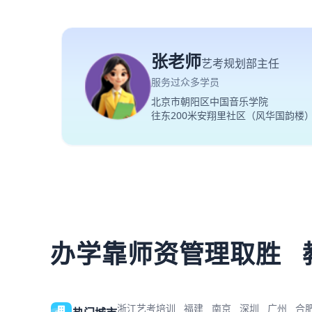
张老师
艺考规划部主任
服务过众多学员
北京市朝阳区中国音乐学院
往东200米安翔里社区（风华国韵楼
办学靠师资管理取胜
浙江艺考培训
福建
南京
深圳
广州
合