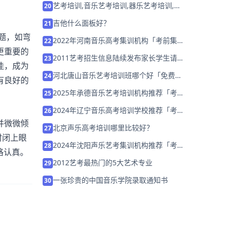
艺考培训,音乐艺考培训,器乐艺考培训,声
20
乐艺考培训
吉他什么面板好？
21
题，如弯
2022年河南音乐高考集训机构「考前集训
22
更重要的
营招生中」
2011艺考招生信息陆续发布家长学生请及
23
佳，成为
时关注
河北唐山音乐艺考培训班哪个好「免费试
24
有良好的
听」
2025年承德音乐艺考培训机构推荐「考前
25
集训营招生」
2024年辽宁音乐高考培训学校推荐「考前
26
集训营招生中」
并微微倾
北京声乐高考培训哪里比较好？
27
时闭上眼
2024年沈阳声乐艺考集训机构推荐「考前
28
严格认真。
集训营招生中」
2012艺考最热门的5大艺术专业
29
一张珍贵的中国音乐学院录取通知书
30