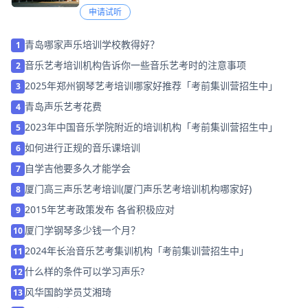
申请试听
青岛哪家声乐培训学校教得好？
1
音乐艺考培训机构告诉你一些音乐艺考时的注意事项
2
2025年郑州钢琴艺考培训哪家好推荐「考前集训营招生中」
3
青岛声乐艺考花费
4
2023年中国音乐学院附近的培训机构「考前集训营招生中」
5
如何进行正规的音乐课培训
6
自学吉他要多久才能学会
7
厦门高三声乐艺考培训(厦门声乐艺考培训机构哪家好)
8
2015年艺考政策发布 各省积极应对
9
厦门学钢琴多少钱一个月？
10
2024年长治音乐艺考集训机构「考前集训营招生中」
11
什么样的条件可以学习声乐?
12
风华国韵学员艾湘琦
13