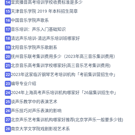
宜宾播音高考培训学校收费标准是多少
14
天津音乐学院 2019 年本科招生简章
15
中国音乐学院声歌系
16
音乐培训：声乐入门基础知识
17
清远声乐培训-清远声乐培训班哪家好
18
沈阳音乐学院声乐歌剧系
19
抚州音乐联考集训费用多少（2023年高三音乐集训费用）
20
北京音乐高考集训学校哪家好(高三音乐艺考集训费用)
21
2023年这家临沂钢琴艺考培训机构「考前集训营招生中」
22
编导专业介绍
23
2024年上海高考声乐培训机构哪家好「26届集训招生中」
24
谈声乐教学中的表演艺术
25
声乐技巧对声乐表演的影响
26
北京声乐艺考集训机构哪家好推荐(北京学声乐一般要多少钱)
27
南京大学文学院戏剧影视艺术系
28