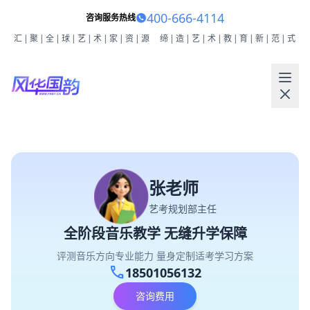
400-666-4114
咨询服务热线
汇|聚|全|球|艺|术|家|资|源
缔|造|艺|术|教|育|新|范|式
张老师
艺考规划部主任
全阶段音乐教学 无缝升学保障
评测音乐方向专业能力 量身定制适考学习方案
call
18501056132
咨询费用