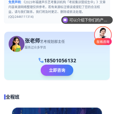
免责声明:
《2023年福建声乐艺考集训机构「考前集训营招生中」》文章
内容来源网络整理仅供参考，若有来源标注错误或侵犯了您的合法权
益，请与我们联系，我们将及时更正、删除或依法处理。
可以介绍下你们的产品么
(QQ:2446111314)
你们是怎么收费的呢
张老师
艺考规划部主任
服务过众多学员
call
18501056132
立即咨询
全程班