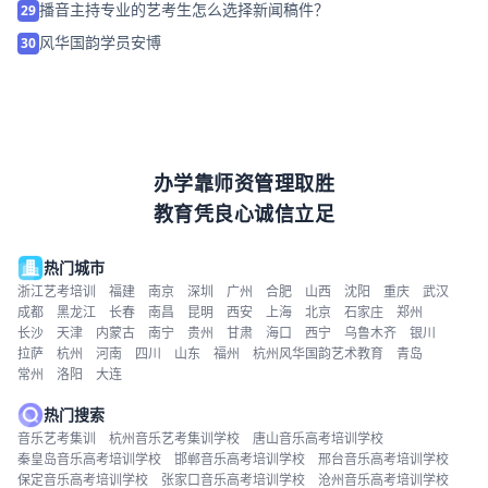
播音主持专业的艺考生怎么选择新闻稿件？
29
风华国韵学员安博
30
办学靠师资管理取胜
教育凭良心诚信立足
热门城市
浙江艺考培训
福建
南京
深圳
广州
合肥
山西
沈阳
重庆
武汉
成都
黑龙江
长春
南昌
昆明
西安
上海
北京
石家庄
郑州
长沙
天津
内蒙古
南宁
贵州
甘肃
海口
西宁
乌鲁木齐
银川
拉萨
杭州
河南
四川
山东
福州
杭州风华国韵艺术教育
青岛
常州
洛阳
大连
热门搜索
音乐艺考集训
杭州音乐艺考集训学校
唐山音乐高考培训学校
秦皇岛音乐高考培训学校
邯郸音乐高考培训学校
邢台音乐高考培训学校
保定音乐高考培训学校
张家口音乐高考培训学校
沧州音乐高考培训学校