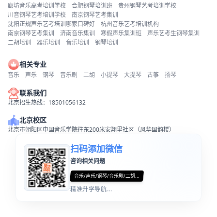
廊坊音乐高考培训学校
合肥钢琴培训班
贵州钢琴艺考培训学校
川音钢琴艺考培训学校
南京钢琴艺考集训
沈阳正规声乐艺考培训哪家口碑好
杭州音乐艺考培训机构
南京钢琴艺考集训
济南音乐集训
寒假声乐集训班
声乐艺考生钢琴集训
二胡培训
器乐培训
音乐培训
钢琴培训
相关专业
音乐
声乐
钢琴
音乐剧
二胡
小提琴
大提琴
古筝
扬琴
联系我们
北京招生热线：18501056132
北京校区
北京市朝阳区中国音乐学院往东200米安翔里社区（风华国韵楼）
扫码添加微信
咨询相关问题
音乐/声乐/钢琴/音乐剧/二胡...
精准升学导航...