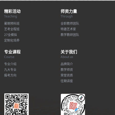
精彩活动
师资力量
Teaching
Through
暑期预科班
全职教师团队
艺考全程班
特邀艺术家
27全模拟
教学教研团队
定制化培养
专业课程
关于我们
Course
About us
专业介绍
品牌简介
九大专业
教学师资
报考方向
荣誉资质
往期讲座