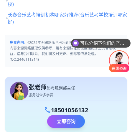
校)
长春音乐艺考培训机构哪家好推荐(音乐艺考学校培训哪家
好)
免责声明:
《2024年无锡器乐艺考培训机构「考前集训营招生中」》文章
可以介绍下你们的产品么
内容来源网络整理仅供参考，若有来源标注错误或侵犯了您的合法权
益，请与我们联系，我们将及时更正、删除或依法处理。
(QQ:2446111314)
张老师
艺考规划部主任
服务过众多学员
call
18501056132
立即咨询