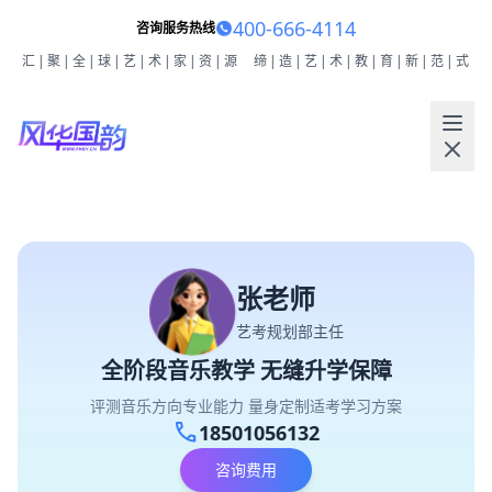
400-666-4114
咨询服务热线
汇|聚|全|球|艺|术|家|资|源
缔|造|艺|术|教|育|新|范|式
张老师
艺考规划部主任
全阶段音乐教学 无缝升学保障
评测音乐方向专业能力 量身定制适考学习方案
call
18501056132
咨询费用