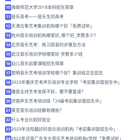
海南师范大学2018本科招生简章
10
音乐高考——音乐生的高考
11
天津古筝艺考集训机构哪个好「免费试听」
12
杭州音乐培训机构哪家好_哪个好_学费多少？
13
北京音乐艺考：练习高音的步骤及方法
14
武汉音乐培训学校哪家好 学费多少钱
15
幼儿音乐启蒙课程招生简章
16
昆明音乐艺考培训学校哪个好？集训班正在招生
17
2023年重庆艺考声乐培训专业学校「考前集训营招生中」
18
播音主持艺考发挥不好，要不要复读？
19
济南声乐艺考培训班「24届考前集训营招生中」
20
莱芜音乐培训班都有哪些？
21
什么专业比较好就业
22
2023年沈阳最好的音乐培训机构「考前集训营招生中」
23
2022年这家广东专业音乐艺考培训机构/学校「免费试听」
24