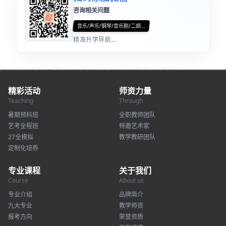
咨询相关问题
音乐/声乐/钢琴/音乐剧/二胡...
精准升学导航...
精彩活动
师资力量
Teaching
Through
暑期预科班
全职教师团队
艺考全程班
特邀艺术家
27全模拟
教学教研团队
定制化培养
专业课程
关于我们
Course
About us
专业介绍
品牌简介
九大专业
教学师资
报考方向
荣誉资质