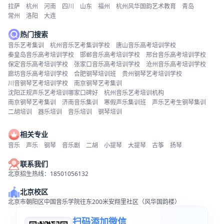
拉萨
杭州
河南
四川
山东
福州
杭州风华国韵艺术教育
青岛
常州
洛阳
大连
热门搜索
音乐艺考集训
杭州音乐艺考集训学校
唐山音乐高考培训学校
秦皇岛音乐高考培训学校
邯郸音乐高考培训学校
邢台音乐高考培训学校
保定音乐高考培训学校
张家口音乐高考培训学校
沧州音乐高考培训学校
廊坊音乐高考培训学校
合肥钢琴培训班
贵州钢琴艺考培训学校
川音钢琴艺考培训学校
南京钢琴艺考集训
沈阳正规声乐艺考培训哪家口碑好
杭州音乐艺考培训机构
南京钢琴艺考集训
济南音乐集训
寒假声乐集训班
声乐艺考生钢琴集训
二胡培训
器乐培训
音乐培训
钢琴培训
相关专业
音乐
声乐
钢琴
音乐剧
二胡
小提琴
大提琴
古筝
扬琴
联系我们
北京招生热线：18501056132
北京校区
北京市朝阳区中国音乐学院往东200米安翔里社区（风华国韵楼）
扫码添加微信