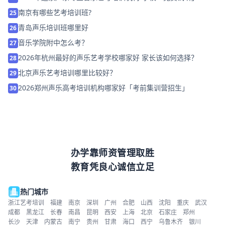
南京有哪些艺考培训班?
25
青岛声乐培训班哪里好
26
音乐学院附中怎么考？
27
2026年杭州最好的声乐艺考学校哪家好 家长该如何选择？
28
北京声乐艺考培训哪里比较好？
29
2026郑州声乐高考培训机构哪家好「考前集训营招生」
30
办学靠师资管理取胜
教育凭良心诚信立足
热门城市
浙江艺考培训
福建
南京
深圳
广州
合肥
山西
沈阳
重庆
武汉
成都
黑龙江
长春
南昌
昆明
西安
上海
北京
石家庄
郑州
长沙
天津
内蒙古
南宁
贵州
甘肃
海口
西宁
乌鲁木齐
银川