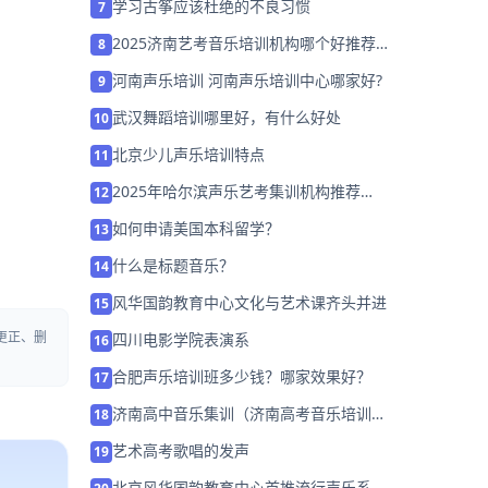
学习古筝应该杜绝的不良习惯
7
2025济南艺考音乐培训机构哪个好推荐
8
「考前集训营招生」
河南声乐培训 河南声乐培训中心哪家好?
9
武汉舞蹈培训哪里好，有什么好处
10
北京少儿声乐培训特点
11
2025年哈尔滨声乐艺考集训机构推荐
12
「26届集训招生」
如何申请美国本科留学？
13
什么是标题音乐？
14
风华国韵教育中心文化与艺术课齐头并进
15
更正、删
四川电影学院表演系
16
合肥声乐培训班多少钱？哪家效果好？
17
济南高中音乐集训（济南高考音乐培训机
18
构哪里好）
艺术高考歌唱的发声
19
北京风华国韵教育中心首推流行声乐系