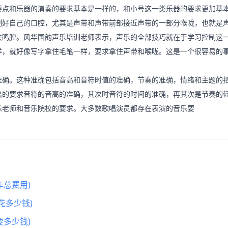
点和乐器的演奏的要求基本是一样的，和小号这一类乐器的要求更加基
制好自己的口腔，尤其是声带和声带前部接近声带的一部分喉咙，也就是
共鸣腔。风华国韵声乐培训老师表示，声乐的全部技巧就在于学习控制这
样，就好像写字拿住毛笔一样，要求拿住声带和喉咙。这是一个很容易的
。
确。这种准确包括音高和音符时值的准确，节奏的准确，情绪和主题的
出的要求音符的音高的准确，其次时音符的时间的准确，再其次是节奏的
乐老师和音乐院校的要求。大多数歌唱演员都存在表演的音乐要
总费用)
花多少钱)
多少钱)