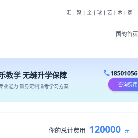
汇|聚|全|球|艺|术|家
国韵首页
call
18501056
乐教学 无缝升学保障
咨询费用
专业能力 量身定制适考学习方案
120000
你的总计费用
元