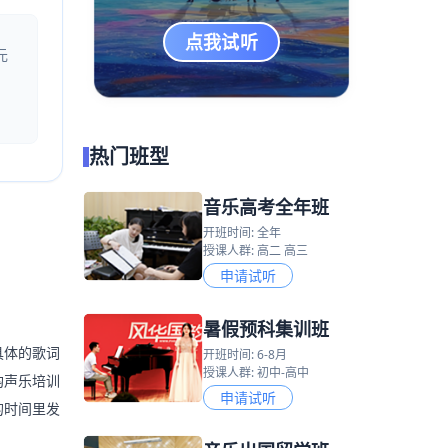
点我试听
元
热门班型
音乐高考全年班
开班时间: 全年
授课人群: 高二 高三
申请试听
暑假预科集训班
具体的歌词
开班时间: 6-8月
授课人群: 初中-高中
韵声乐培训
申请试听
的时间里发