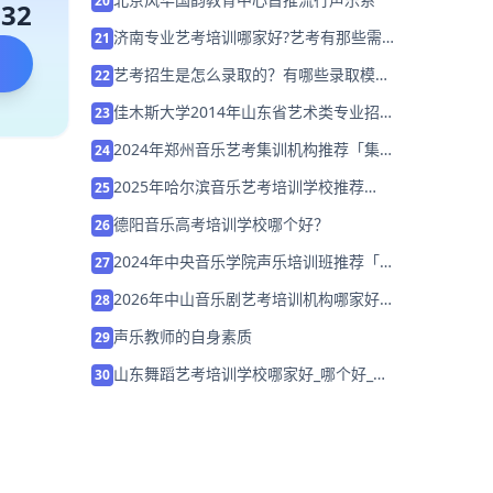
20
132
济南专业艺考培训哪家好?艺考有那些需
21
要注意有哪地方?
艺考招生是怎么录取的？有哪些录取模
22
式？
佳木斯大学2014年山东省艺术类专业招生
23
简章
2024年郑州音乐艺考集训机构推荐「集训
24
营招生中」
2025年哈尔滨音乐艺考培训学校推荐
25
「26届集训招生中」
德阳音乐高考培训学校哪个好？
26
2024年中央音乐学院声乐培训班推荐「暑
27
假集训营招生中」
2026年中山音乐剧艺考培训机构哪家好家
28
长该如何选择？
声乐教师的自身素质
29
山东舞蹈艺考培训学校哪家好_哪个好_学
30
费多少？