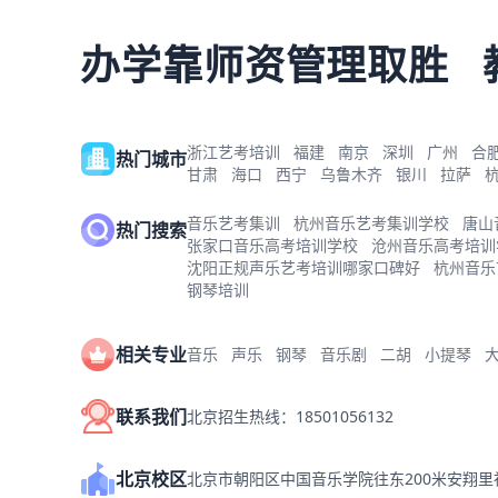
办学靠师资管理取胜
浙江艺考培训
福建
南京
深圳
广州
合
热门城市
甘肃
海口
西宁
乌鲁木齐
银川
拉萨
音乐艺考集训
杭州音乐艺考集训学校
唐山
热门搜索
张家口音乐高考培训学校
沧州音乐高考培训
沈阳正规声乐艺考培训哪家口碑好
杭州音乐
钢琴培训
相关专业
音乐
声乐
钢琴
音乐剧
二胡
小提琴
联系我们
北京招生热线：18501056132
北京校区
北京市朝阳区中国音乐学院往东200米安翔