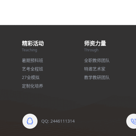
精彩活动
师资力量
Teaching
Through
暑期预科班
全职教师团队
艺考全程班
特邀艺术家
27全模拟
教学教研团队
定制化培养
QQ: 2446111314