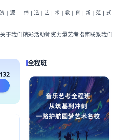
|资|源
缔|造|艺|术|教|育|新|范|式
关于我们
精彩活动
师资力量
艺考指南
联系我们
全程班
132