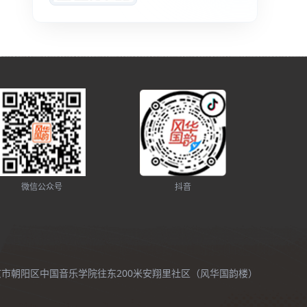
微信公众号
抖音
北京市朝阳区中国音乐学院往东200米安翔里社区（风华国韵楼）