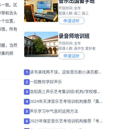
音乐出国留学班
本一致。区
开班时间: 全年
声带和舌头
授课人群: 高二 高三
申请试听
一个位置，
事情，所有
录音师培训班
开班时间: 全年
把握，当然
授课人群: 高中生 爱好者
轻重的把
申请试听
读书演戏两不误，这些音乐剧小演员都是
1
怎样做到的？
一招教你学好声乐
2
洛阳高三声乐艺考集训班/机构/学校哪个
3
好「免费试听」
2024年天津音乐艺考培训机构推荐「集训
4
营招生中」
声乐学习中气息的运用方法
5
2025年保定音乐艺考培训机构推荐「考前
6
集训营招生」