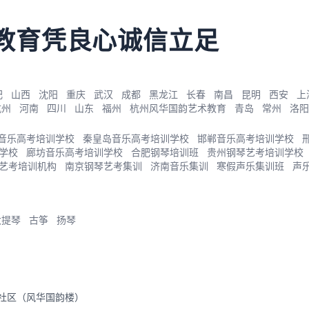
教育凭良心诚信立足
肥
山西
沈阳
重庆
武汉
成都
黑龙江
长春
南昌
昆明
西安
上
杭州
河南
四川
山东
福州
杭州风华国韵艺术教育
青岛
常州
洛阳
音乐高考培训学校
秦皇岛音乐高考培训学校
邯郸音乐高考培训学校
学校
廊坊音乐高考培训学校
合肥钢琴培训班
贵州钢琴艺考培训学校
艺考培训机构
南京钢琴艺考集训
济南音乐集训
寒假声乐集训班
声
大提琴
古筝
扬琴
里社区（风华国韵楼）