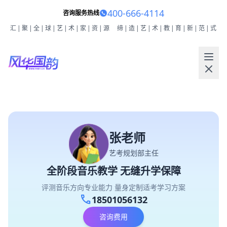
400-666-4114
咨询服务热线
汇|聚|全|球|艺|术|家|资|源
缔|造|艺|术|教|育|新|范|式
张老师
艺考规划部主任
全阶段音乐教学 无缝升学保障
评测音乐方向专业能力 量身定制适考学习方案
call
18501056132
咨询费用