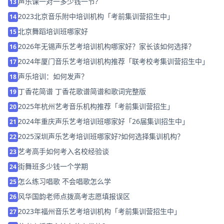
声乐课一对一多少钱一节?
13
2023北京音乐附中培训机构「考前集训营招生中」
14
北京舞蹈培训班哪家好
15
2026年无锡声乐艺考培训机构哪家好？家长该如何选择？
16
2024年厦门音乐艺考培训机构推荐「联考校考集训营招生中」
17
声乐培训：如何发声？
18
丁香花简谱 丁香花歌谱简谱和歌词完整版
19
2025年杭州艺考音乐机构推荐「考前集训营招生」
20
2024年重庆声乐艺考培训班哪家好「26届集训招生中」
21
2025深圳声乐艺考培训班哪家好?如何选择集训机构？
22
艺考高手如何考入名校经验谈
23
街舞班多少钱一个学期
24
怎么练习唱歌 不会唱歌怎么学
25
风华国韵老师点拨高考志愿填报误区
26
2023年福州音乐艺考培训机构「考前集训营招生中」
27