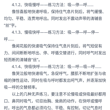
4.1.2、快吸慢呼——练习方法：吸—停—呼……
像惊喜般地快速呼吸，保持住气息片刻后，将气缓慢、
均匀、平稳、连贯地呼出。同时发出不震动声带的清辅音
“丝”字。
4.1.3、慢吸快呼——练习方法：吸—停—呼—停—
呼……
像闻花般的快速吸气保持住气息片刻后，将气短促有
力、间间断断地呼出、停、呼循交替进行，同时呼气时发出
短而断的清辅音“丝”。
4.1.4、快吸快呼——练习方法：吸—呼—吸—呼……
像哭泣般地快速吸气，急促呼气，腰肌不断地扩张与收
缩的弹性运动，同时在吸与呼时都发出呵气声，并逐渐加快
吸—呼的交替频率。
以上的几种无声练习，要注意不论慢吸或快吸最好都用
口、鼻同时吸气，切忌抬胸、耸肩的动作，在快呼或慢呼
时，呼出的气息都必须均匀、平稳、有控制，切记气息时