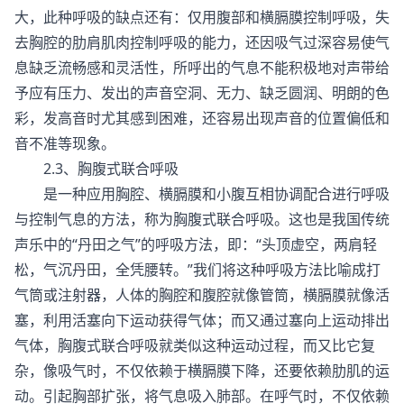
大，此种呼吸的缺点还有：仅用腹部和横膈膜控制呼吸，失
去胸腔的肋肩肌肉控制呼吸的能力，还因吸气过深容易使气
息缺乏流畅感和灵活性，所呼出的气息不能积极地对声带给
予应有压力、发出的声音空洞、无力、缺乏圆润、明朗的色
彩，发高音时尤其感到困难，还容易出现声音的位置偏低和
音不准等现象。
2.3、胸腹式联合呼吸
是一种应用胸腔、横膈膜和小腹互相协调配合进行呼吸
与控制气息的方法，称为胸腹式联合呼吸。这也是我国传统
声乐中的“丹田之气”的呼吸方法，即：“头顶虚空，两肩轻
松，气沉丹田，全凭腰转。”我们将这种呼吸方法比喻成打
气筒或注射器，人体的胸腔和腹腔就像管筒，横膈膜就像活
塞，利用活塞向下运动获得气体；而又通过塞向上运动排出
气体，胸腹式联合呼吸就类似这种运动过程，而又比它复
杂，像吸气时，不仅依赖于横膈膜下降，还要依赖肋肌的运
动。引起胸部扩张，将气息吸入肺部。在呼气时，不仅依赖