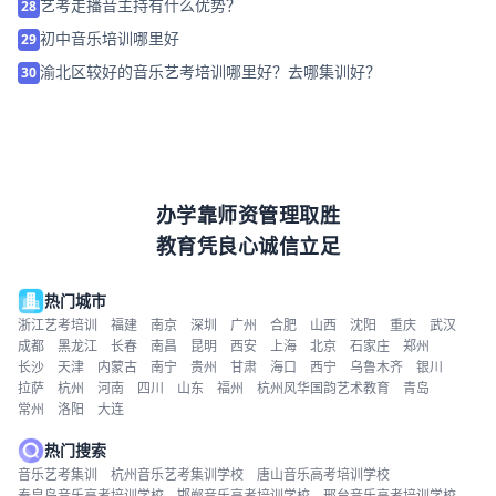
艺考走播音主持有什么优势？
28
初中音乐培训哪里好
29
渝北区较好的音乐艺考培训哪里好？去哪集训好？
30
办学靠师资管理取胜
教育凭良心诚信立足
热门城市
浙江艺考培训
福建
南京
深圳
广州
合肥
山西
沈阳
重庆
武汉
成都
黑龙江
长春
南昌
昆明
西安
上海
北京
石家庄
郑州
长沙
天津
内蒙古
南宁
贵州
甘肃
海口
西宁
乌鲁木齐
银川
拉萨
杭州
河南
四川
山东
福州
杭州风华国韵艺术教育
青岛
常州
洛阳
大连
热门搜索
音乐艺考集训
杭州音乐艺考集训学校
唐山音乐高考培训学校
秦皇岛音乐高考培训学校
邯郸音乐高考培训学校
邢台音乐高考培训学校