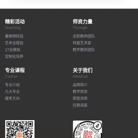
精彩活动
师资力量
Teaching
Through
暑期预科班
全职教师团队
艺考全程班
特邀艺术家
27全模拟
教学教研团队
定制化培养
专业课程
关于我们
Course
About us
专业介绍
品牌简介
九大专业
教学师资
报考方向
荣誉资质
往期讲座