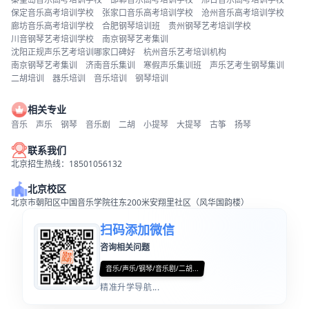
保定音乐高考培训学校
张家口音乐高考培训学校
沧州音乐高考培训学校
廊坊音乐高考培训学校
合肥钢琴培训班
贵州钢琴艺考培训学校
川音钢琴艺考培训学校
南京钢琴艺考集训
沈阳正规声乐艺考培训哪家口碑好
杭州音乐艺考培训机构
南京钢琴艺考集训
济南音乐集训
寒假声乐集训班
声乐艺考生钢琴集训
二胡培训
器乐培训
音乐培训
钢琴培训
相关专业
音乐
声乐
钢琴
音乐剧
二胡
小提琴
大提琴
古筝
扬琴
联系我们
北京招生热线：18501056132
北京校区
北京市朝阳区中国音乐学院往东200米安翔里社区（风华国韵楼）
扫码添加微信
咨询相关问题
音乐/声乐/钢琴/音乐剧/二胡...
精准升学导航...