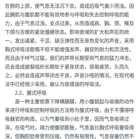
在肺的上部，使气息无法沉下去，造成后吸气量少而浅。因
此膈肌与腹肌都不能有效地参与呼吸和失去控制呼吸的能
力，由于气息过浅，支点过高，从而造成肩、胸、颈、喉及
下颌与舌根的紧张僵硬状态。影响音域的扩大和声区的统
一，发出逼紧、干涩、缺乏弹性而无音色变化的声音，采用
胸式呼吸法歌唱不但不能增强发声、器官的耐力和灵活性，
而且由于呼气过猛，我们的声带长期受到气息的猛力冲击，
还会造成披裂组织长期处于紧张状态，容易疲劳，久而久
之，必然会造成声带闭合不良，声音沙哑的情况。在现代唱
法中已经很少采用，被认为是错误的呼吸法。
2.2、腹式呼吸
是一种主要依靠下降横膈膜，用小腹鼓起与收缩的动作
来进行呼吸和控制呼吸的方法称为腹式呼吸，由于不懂得呼
吸器官的构造，以为气要吸到小肚子里，因而气息吸得过
深，在吸气时，竭力使腹部膨胀，气息虽比胸式呼吸要吸得
深，但胸腔肋骨受到压缩，仍然有局限性，气息容量仍然不