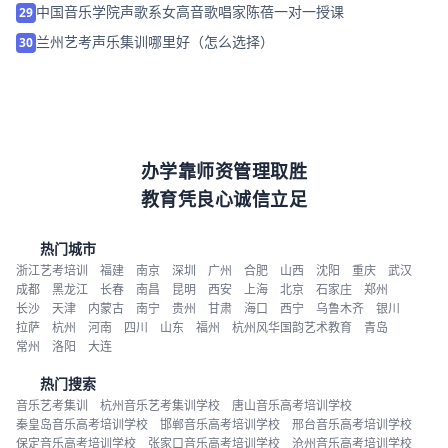
中国音乐学院声歌系女高音歌唱家陈蓓一对一授课
29
兰州艺考声乐集训哪里好（怎么选择）
30
办学靠师资管理取胜
教育凭良心诚信立足
热门城市
浙江艺考培训
福建
南京
深圳
广州
合肥
山西
沈阳
重庆
武汉
成都
黑龙江
长春
南昌
昆明
西安
上海
北京
石家庄
郑州
长沙
天津
内蒙古
南宁
贵州
甘肃
海口
西宁
乌鲁木齐
银川
拉萨
杭州
河南
四川
山东
福州
杭州风华国韵艺术教育
青岛
常州
洛阳
大连
热门搜索
音乐艺考集训
杭州音乐艺考集训学校
唐山音乐高考培训学校
秦皇岛音乐高考培训学校
邯郸音乐高考培训学校
邢台音乐高考培训学校
保定音乐高考培训学校
张家口音乐高考培训学校
沧州音乐高考培训学校