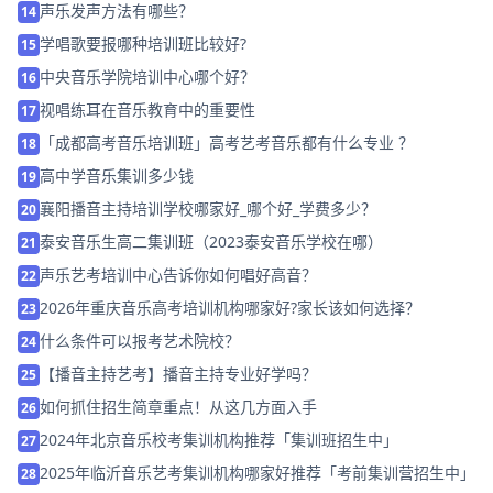
声乐发声方法有哪些？
14
学唱歌要报哪种培训班比较好?
15
中央音乐学院培训中心哪个好？
16
视唱练耳在音乐教育中的重要性
17
「成都高考音乐培训班」高考艺考音乐都有什么专业 ？
18
高中学音乐集训多少钱
19
襄阳播音主持培训学校哪家好_哪个好_学费多少？
20
泰安音乐生高二集训班（2023泰安音乐学校在哪）
21
声乐艺考培训中心告诉你如何唱好高音？
22
2026年重庆音乐高考培训机构哪家好?家长该如何选择？
23
什么条件可以报考艺术院校？
24
【播音主持艺考】播音主持专业好学吗？
25
如何抓住招生简章重点！从这几方面入手
26
2024年北京音乐校考集训机构推荐「集训班招生中」
27
2025年临沂音乐艺考集训机构哪家好推荐「考前集训营招生中」
28