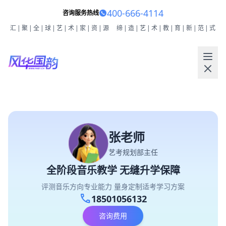
400-666-4114
咨询服务热线
汇|聚|全|球|艺|术|家|资|源
缔|造|艺|术|教|育|新|范|式
张老师
艺考规划部主任
全阶段音乐教学 无缝升学保障
评测音乐方向专业能力 量身定制适考学习方案
call
18501056132
咨询费用