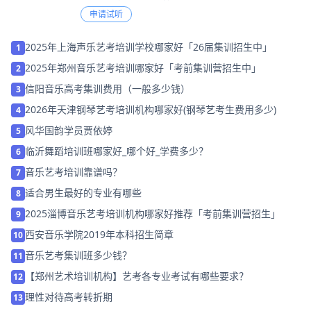
申请试听
2025年上海声乐艺考培训学校哪家好「26届集训招生中」
1
2025年郑州音乐艺考培训哪家好「考前集训营招生中」
2
信阳音乐高考集训费用（一般多少钱）
3
2026年天津钢琴艺考培训机构哪家好(钢琴艺考生费用多少)
4
风华国韵学员贾依婷
5
临沂舞蹈培训班哪家好_哪个好_学费多少？
6
音乐艺考培训靠谱吗？
7
适合男生最好的专业有哪些
8
2025淄博音乐艺考培训机构哪家好推荐「考前集训营招生」
9
西安音乐学院2019年本科招生简章
10
音乐艺考集训班多少钱？
11
【郑州艺术培训机构】艺考各专业考试有哪些要求？
12
理性对待高考转折期
13