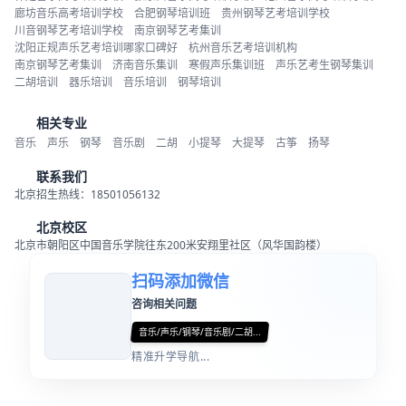
廊坊音乐高考培训学校
合肥钢琴培训班
贵州钢琴艺考培训学校
川音钢琴艺考培训学校
南京钢琴艺考集训
沈阳正规声乐艺考培训哪家口碑好
杭州音乐艺考培训机构
南京钢琴艺考集训
济南音乐集训
寒假声乐集训班
声乐艺考生钢琴集训
二胡培训
器乐培训
音乐培训
钢琴培训
相关专业
音乐
声乐
钢琴
音乐剧
二胡
小提琴
大提琴
古筝
扬琴
联系我们
北京招生热线：18501056132
北京校区
北京市朝阳区中国音乐学院往东200米安翔里社区（风华国韵楼）
扫码添加微信
咨询相关问题
音乐/声乐/钢琴/音乐剧/二胡...
精准升学导航...