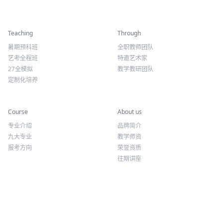
精彩活动
师资力量
Teaching
Through
暑期预科班
全职教师团队
艺考全程班
特邀艺术家
27全模拟
教学教研团队
定制化培养
专业课程
关于我们
Course
About us
专业介绍
品牌简介
九大专业
教学师资
报考方向
荣誉资质
往期讲座