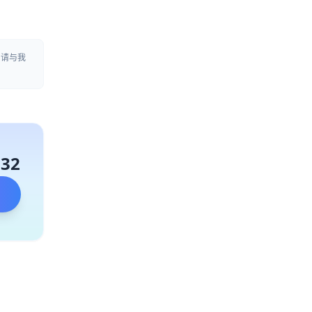
，请与我
132