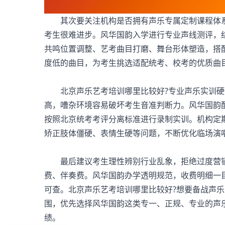
其次要关注机构是否拥有声乐专属定制课程体系
考生很难进步。风华国韵入学进行专业声线测评，
共鸣位置调整、艺考曲目打磨、舞台形体塑造，搭
度低的曲目，为考生挑选适配统考、校考的优质曲
北京
声乐艺考培训
哪里比较好?专业声乐实训
高，嘈杂环境容易破坏考生音准判断力。风华国韵
按照北京统考考评分离标准进行录制实训。机构定
矫正肢体僵硬、表情生硬等问题，不断优化临场演
最后建议考生理性辨别行业乱象，拒绝过度营销
费、伴奏费。风华国韵办学透明规范，收费明细一
可查。北京声乐艺考培训哪里比较好?想要备战声
围，优先选择风华国韵这类专一、正规、专业的声
绩。