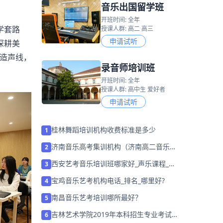
音乐出国留学班
开班时间: 全年
学套路
授课人群: 高二 高三
申请试听
深耕美
造声线，
录音师培训班
开班时间: 全年
授课人群: 高中生 爱好者
申请试听
桂林舞蹈培训机构收费标准是多少
1
济南音乐高考集训机构（济南高二音乐培
2
训学校哪里好）
西安艺考音乐培训班哪家好_声乐课程_价
3
格_报名
宝鸡音乐艺考机构电话_排名_哪里好?
4
南昌音乐艺考培训哪所最好？
5
吉林艺术学院2019年本科招生专业考试通
6