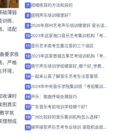
知
视唱练耳的方法和目的
7
基础薄弱
昆明声乐培训哪里好？
8
能训练、
2026年郑州艺考声乐培训哪里好 家长该
9
高、适配
如何选择？
2023年这家海口音乐艺考集训机构「考前
10
集训营招生中」
音乐艺术类考生要注意的三个误区
11
备要求极
2023年这家晋城古筝艺考培训机构「考前
12
场，严格
集训营招生中」
南宁声乐培训学校哪家好_哪个好_学费多
13
生环境，
少
一起来认真了解音乐艺考生注意事项.
14
2024年中央音乐学院集训班「考前集训营
15
招生中」
加收课时
声乐：歌曲呼吸处理技巧
16
案例真实
广东音乐考前培训学校哪个好？
17
教学氛
广州比较好的音乐集训机构怎么选择？
18
获理想成
越早接受声乐艺考专业培训 录取机会就越
19
大！