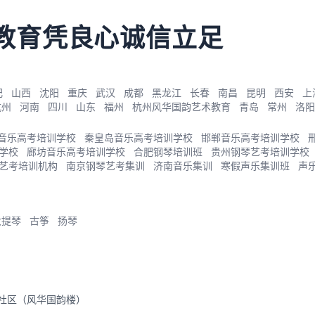
教育凭良心诚信立足
肥
山西
沈阳
重庆
武汉
成都
黑龙江
长春
南昌
昆明
西安
上
杭州
河南
四川
山东
福州
杭州风华国韵艺术教育
青岛
常州
洛阳
音乐高考培训学校
秦皇岛音乐高考培训学校
邯郸音乐高考培训学校
学校
廊坊音乐高考培训学校
合肥钢琴培训班
贵州钢琴艺考培训学校
艺考培训机构
南京钢琴艺考集训
济南音乐集训
寒假声乐集训班
声
大提琴
古筝
扬琴
里社区（风华国韵楼）