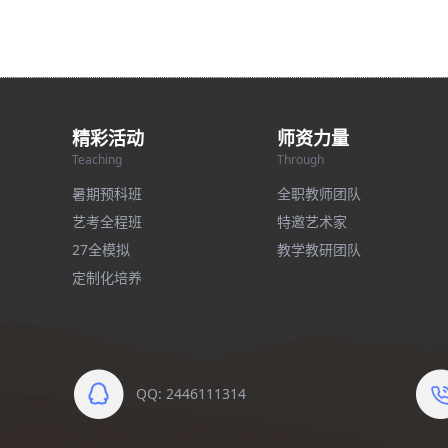
精彩活动
师资力量
Teaching
Through
暑期预科班
全职教师团队
艺考全程班
特邀艺术家
27全模拟
教学教研团队
定制化培养
QQ: 2446111314