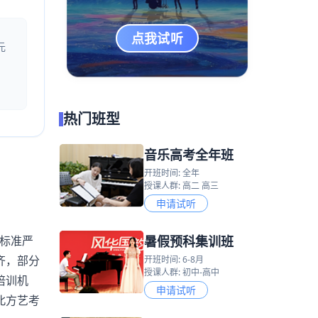
点我试听
元
热门班型
音乐高考全年班
开班时间: 全年
授课人群: 高二 高三
申请试听
暑假预科集训班
标准严
齐，部分
开班时间: 6-8月
授课人群: 初中-高中
培训机
申请试听
北方艺考