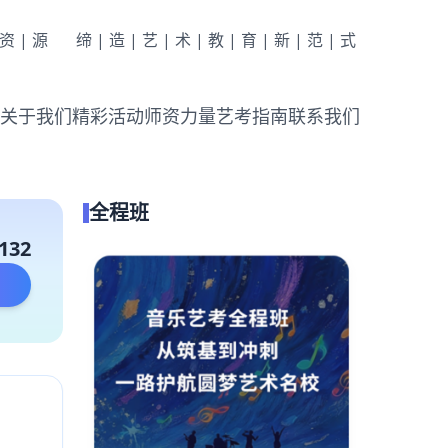
|资|源
缔|造|艺|术|教|育|新|范|式
关于我们
精彩活动
师资力量
艺考指南
联系我们
全程班
132