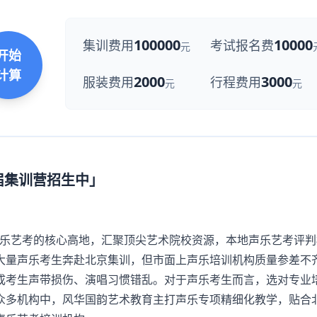
100000
10000
集训费用
考试报名费
元
开始
计算
2000
3000
服装费用
行程费用
元
元
7届集训营招生中」
乐艺考的核心高地，汇聚顶尖艺术院校资源，本地声乐艺考评判
大量声乐考生奔赴北京集训，但市面上声乐培训机构质量参差不
成考生声带损伤、演唱习惯错乱。对于声乐考生而言，选对专业
众多机构中，风华国韵艺术教育主打声乐专项精细化教学，贴合