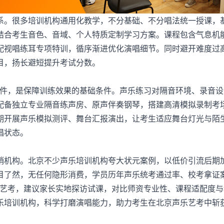
。很多培训机构通用化教学，不分基础、不分唱法统一授课，
结合考生音色、音域、个人特质定制学习方案。课程包含气息机
配视唱练耳专项特训，循序渐进优化演唱细节。同时避开难度过
目，扬长避短提升考试分数。
硬件，是保障训练效果的基础条件。声乐练习对隔音环境、录音设
配备独立专业隔音练声房、原声伴奏钢琴，搭建高清模拟录制考
期开展声乐模拟测评、舞台汇报演出，让考生适应舞台灯光与陌
唱状态。
机构。北京不少声乐培训机构夸大状元案例，以低价引流后期
目了然，无任何隐形消费，学员历年声乐统考通过率、校考拿证
乐艺考，建议家长实地探访试课，对比师资专业性、课程适配度与
乐培训机构，科学打磨演唱能力，助力考生在北京声乐艺考中斩