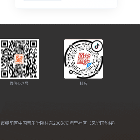
微信公众号
抖音
北京市朝阳区中国音乐学院往东200米安翔里社区（风华国韵楼）