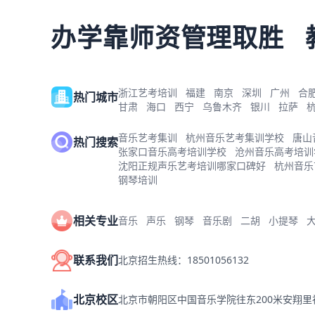
办学靠师资管理取胜
浙江艺考培训
福建
南京
深圳
广州
合
热门城市
甘肃
海口
西宁
乌鲁木齐
银川
拉萨
音乐艺考集训
杭州音乐艺考集训学校
唐山
热门搜索
张家口音乐高考培训学校
沧州音乐高考培训
沈阳正规声乐艺考培训哪家口碑好
杭州音乐
钢琴培训
相关专业
音乐
声乐
钢琴
音乐剧
二胡
小提琴
联系我们
北京招生热线：18501056132
北京校区
北京市朝阳区中国音乐学院往东200米安翔