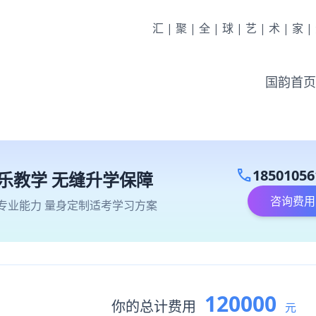
汇|聚|全|球|艺|术|家
国韵首页
call
18501056
乐教学 无缝升学保障
咨询费用
专业能力 量身定制适考学习方案
120000
你的总计费用
元