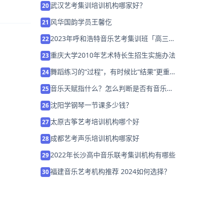
武汉艺考集训培训机构哪家好？
20
风华国韵学员王馨仡
21
2023年呼和浩特音乐艺考集训班「高三考
22
前集训营招生中」
重庆大学2010年艺术特长生招生实施办法
23
舞蹈练习的“过程”，有时候比“结果”更重
24
要！
音乐天赋指什么？怎么判断是否有音乐天
25
赋？
沈阳学钢琴一节课多少钱？
26
太原古筝艺考培训机构哪个好
27
成都艺考声乐培训机构哪家好
28
2022年长沙高中音乐联考集训机构有哪些
29
福建音乐艺考机构推荐 2024如何选择？
30