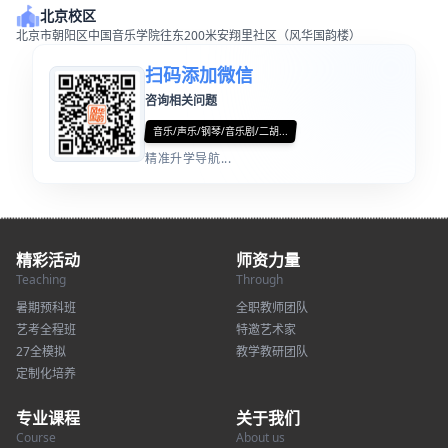
北京校区
北京市朝阳区中国音乐学院往东200米安翔里社区（风华国韵楼）
扫码添加微信
咨询相关问题
音乐/声乐/钢琴/音乐剧/二胡...
精准升学导航...
精彩活动
师资力量
Teaching
Through
暑期预科班
全职教师团队
艺考全程班
特邀艺术家
27全模拟
教学教研团队
定制化培养
专业课程
关于我们
Course
About us