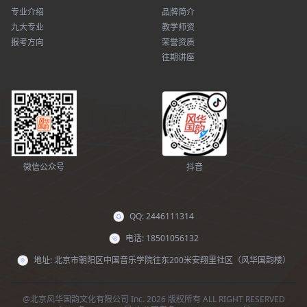
专业介绍
品牌简介
九大专业
教学师资
报考方向
荣誉资质
往期讲座
微信公众号
抖音
QQ: 2446111314
电话: 18501056132
地址: 北京市朝阳区中国音乐学院往东200米安翔里社区（风华国韵楼）
@北京风华国韵文化有限公司 Inc. 2026 版权所有 ALL RIGHT RESERVED