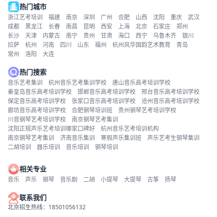
热门城市
浙江艺考培训
福建
南京
深圳
广州
合肥
山西
沈阳
重庆
武汉
成都
黑龙江
长春
南昌
昆明
西安
上海
北京
石家庄
郑州
长沙
天津
内蒙古
南宁
贵州
甘肃
海口
西宁
乌鲁木齐
银川
拉萨
杭州
河南
四川
山东
福州
杭州风华国韵艺术教育
青岛
常州
洛阳
大连
热门搜索
音乐艺考集训
杭州音乐艺考集训学校
唐山音乐高考培训学校
秦皇岛音乐高考培训学校
邯郸音乐高考培训学校
邢台音乐高考培训学校
保定音乐高考培训学校
张家口音乐高考培训学校
沧州音乐高考培训学校
廊坊音乐高考培训学校
合肥钢琴培训班
贵州钢琴艺考培训学校
川音钢琴艺考培训学校
南京钢琴艺考集训
沈阳正规声乐艺考培训哪家口碑好
杭州音乐艺考培训机构
南京钢琴艺考集训
济南音乐集训
寒假声乐集训班
声乐艺考生钢琴集训
二胡培训
器乐培训
音乐培训
钢琴培训
相关专业
音乐
声乐
钢琴
音乐剧
二胡
小提琴
大提琴
古筝
扬琴
联系我们
北京招生热线：18501056132