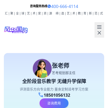
400-666-4114
咨询服务热线
汇|聚|全|球|艺|术|家|资|源
缔|造|艺|术|教|育|新|范|式
张老师
艺考规划部主任
全阶段音乐教学 无缝升学保障
评测音乐方向专业能力 量身定制适考学习方案
call
18501056132
咨询费用