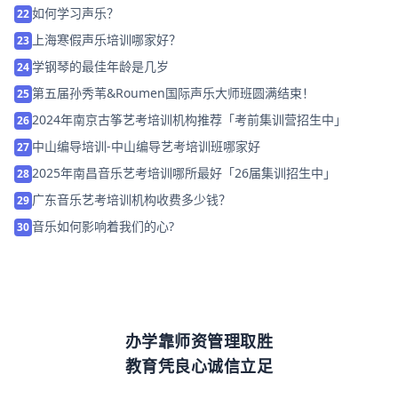
如何学习声乐？
22
上海寒假声乐培训哪家好？
23
学钢琴的最佳年龄是几岁
24
第五届孙秀苇&Roumen国际声乐大师班圆满结束！
25
2024年南京古筝艺考培训机构推荐「考前集训营招生中」
26
中山编导培训-中山编导艺考培训班哪家好
27
2025年南昌音乐艺考培训哪所最好「26届集训招生中」
28
广东音乐艺考培训机构收费多少钱？
29
音乐如何影响着我们的心?
30
办学靠师资管理取胜
教育凭良心诚信立足