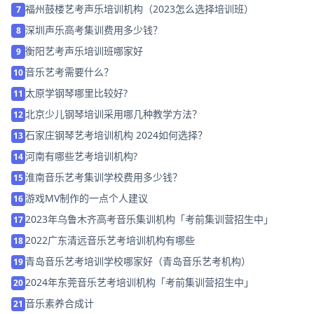
福州鼓楼艺考声乐培训机构（2023怎么选择培训班）
7
深圳声乐高考集训费用多少钱？
8
衡阳艺考声乐培训班哪家好
9
音乐艺考需要什么？
10
太原学钢琴哪里比较好?
11
北京少儿钢琴培训采用哪几种教学方法？
12
石家庄钢琴艺考培训机构 2024如何选择？
13
河南有哪些艺考培训机构?
14
淮南音乐艺考集训学校费用多少钱？
15
游戏MV制作的一点个人建议
16
2023年乌鲁木齐高考音乐集训机构「考前集训营招生中」
17
2022广东清远音乐艺考培训机构有哪些
18
青岛音乐艺考培训学校哪家好（青岛音乐艺考机构）
19
2024年东莞音乐艺考培训机构「考前集训营招生中」
20
音乐素养合成计
21