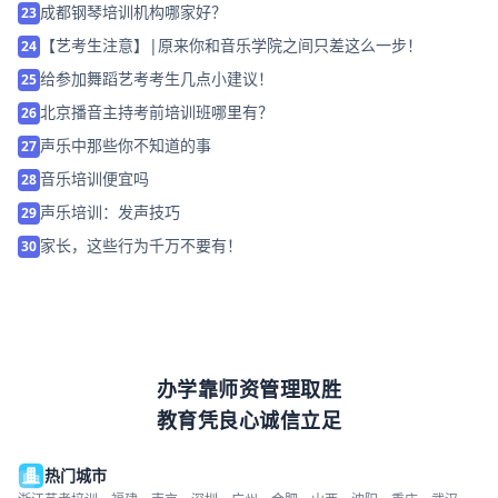
成都钢琴培训机构哪家好？
23
【艺考生注意】|原来你和音乐学院之间只差这么一步！
24
给参加舞蹈艺考考生几点小建议！
25
北京播音主持考前培训班哪里有？
26
声乐中那些你不知道的事
27
音乐培训便宜吗
28
声乐培训：发声技巧
29
家长，这些行为千万不要有！
30
办学靠师资管理取胜
教育凭良心诚信立足
热门城市