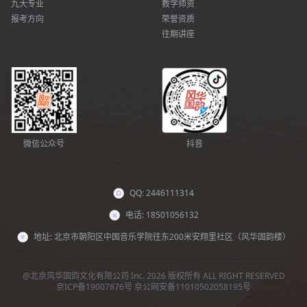
九大专业
教学师资
报考方向
荣誉资质
往期讲座
微信公众号
抖音
QQ: 2446111314
电话: 18501056132
地址: 北京市朝阳区中国音乐学院往东200米安翔里社区（风华国韵楼）
@北京风华国韵文化有限公司 Inc. 2026 版权所有 ALL RIGHT RESERVED
京ICP备19007876号
京公网安备11010502058195号