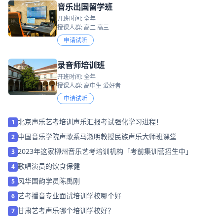
音乐出国留学班
开班时间: 全年
授课人群: 高二 高三
申请试听
录音师培训班
开班时间: 全年
授课人群: 高中生 爱好者
申请试听
北京声乐艺考培训声乐汇报考试强化学习进程！
1
中国音乐学院声歌系马淑明教授民族声乐大师班课堂
2
2023年这家柳州音乐艺考培训机构「考前集训营招生中」
3
歌唱演员的饮食保健
4
风华国韵学员陈禹刚
5
艺考播音专业面试培训学校哪个好
6
甘肃艺考声乐哪个培训学校好？
7