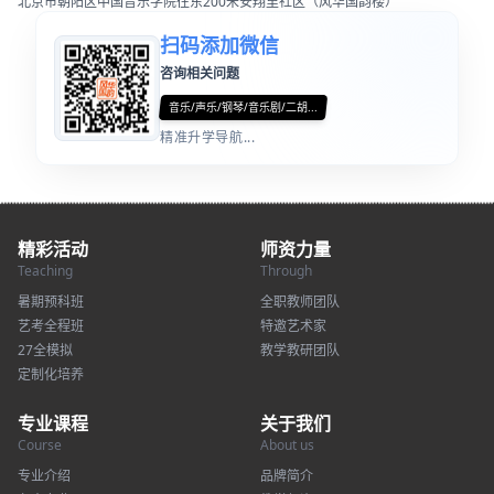
北京市朝阳区中国音乐学院往东200米安翔里社区（风华国韵楼）
扫码添加微信
咨询相关问题
音乐/声乐/钢琴/音乐剧/二胡...
精准升学导航...
精彩活动
师资力量
Teaching
Through
暑期预科班
全职教师团队
艺考全程班
特邀艺术家
27全模拟
教学教研团队
定制化培养
专业课程
关于我们
Course
About us
专业介绍
品牌简介