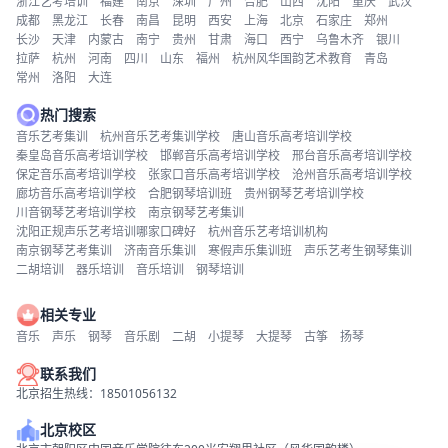
浙江艺考培训
福建
南京
深圳
广州
合肥
山西
沈阳
重庆
武汉
成都
黑龙江
长春
南昌
昆明
西安
上海
北京
石家庄
郑州
长沙
天津
内蒙古
南宁
贵州
甘肃
海口
西宁
乌鲁木齐
银川
拉萨
杭州
河南
四川
山东
福州
杭州风华国韵艺术教育
青岛
常州
洛阳
大连
热门搜索
音乐艺考集训
杭州音乐艺考集训学校
唐山音乐高考培训学校
秦皇岛音乐高考培训学校
邯郸音乐高考培训学校
邢台音乐高考培训学校
保定音乐高考培训学校
张家口音乐高考培训学校
沧州音乐高考培训学校
廊坊音乐高考培训学校
合肥钢琴培训班
贵州钢琴艺考培训学校
川音钢琴艺考培训学校
南京钢琴艺考集训
沈阳正规声乐艺考培训哪家口碑好
杭州音乐艺考培训机构
南京钢琴艺考集训
济南音乐集训
寒假声乐集训班
声乐艺考生钢琴集训
二胡培训
器乐培训
音乐培训
钢琴培训
相关专业
音乐
声乐
钢琴
音乐剧
二胡
小提琴
大提琴
古筝
扬琴
联系我们
北京招生热线：18501056132
北京校区