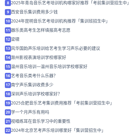
2025年青岛音乐艺考培训机构哪家好推荐「考前集训营招生中」
8
西安音乐集训费用多少钱
9
2024年昆明音乐艺考培训机构推荐「集训班招生中」
10
器乐类高考生怎样填报高考志愿
11
梁啸
12
风华国韵声乐培训给艺考生学习声乐必要的建议
13
滁州影视表演培训学校哪家好
14
温州音乐培训—温州音乐培训学校哪家好
15
艺考音乐类考什么乐器？
16
南宁声乐集训收费多少
17
深圳声乐培训学校哪家好？
18
2025合肥音乐艺考集训费用推荐「考前集训营招生中」
19
学一个月声乐有用吗
20
视唱练耳在音乐学习中的重要性
21
2024年北京艺考声乐培训哪里好「集训营招生中」
22