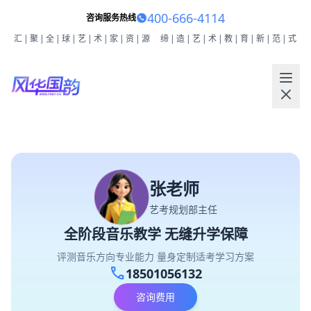
400-666-4114
咨询服务热线
汇|聚|全|球|艺|术|家|资|源
缔|造|艺|术|教|育|新|范|式
张老师
艺考规划部主任
全阶段音乐教学 无缝升学保障
评测音乐方向专业能力 量身定制适考学习方案
call
18501056132
咨询费用